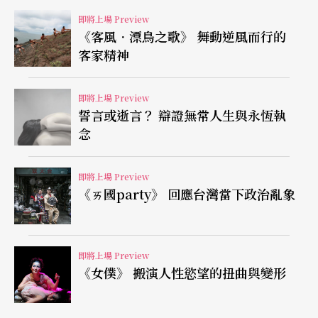
團」將呈現各民族間交流特性的樂曲。《絲路組
即將上場 Preview
曲》是由《傑翠爾》、《夜思》、《編織》與《千
《客風．漂鳥之歌》 舞動逆風而行的
馬奔騰》等文化傳統迥異的四首樂曲所融會而成。
客家精神
其他還包括訴說著千百年伊朗拜火古廟的雅各森
即將上場 Preview
《祭火廟》、阿德勒《皇家宮廷之樂》、達斯《史
誓言或逝言？ 辯證無常人生與永恆執
麗絲提》、法蘭克《萬歲！現代印加帝國指南》，
念
及梅崎康次郎的《界內界外》。
即將上場 Preview
在對彼此音樂傳統完全陌生的情況下，對於節奏、
《ㄞ國party》 回應台灣當下政治亂象
和聲與樂句等細節的處理，必須在短時間內完成不
同音樂元素的碰撞、迥異音樂語言的對話。馬友友
即將上場 Preview
說：「當陌生人相遇時會發生什麼事呢？『絲路』
《女僕》 搬演人性慾望的扭曲與變形
就是答案。」這不是民族音樂學的研究，作為一種