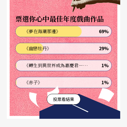
看到了西方古典音樂以外多元豐富的世界，體會到
「音樂是表現性藝術，它幫助每個人發覺自己的最
票選你心中最佳年度戲曲作品
深層。我發現，不同國度的聲音其實同屬於一個世
69%
《夢在海潮那邊》
界。」
29%
《幽戀牡丹》
一九九九年馬友友出版的
Solo
專輯是計畫的開端，
一把Montagnana大提琴詮釋了來自五個不同國度的
1%
《轉生到異世界成為嘉慶君—發現我的祖先是詐騙集團!?》
作品，呈現出世界音樂的風格與思維。二○○一年
的
Silk Road Journeys When Strangers Meet
是他與
1%
《赤子》
「絲路合奏團」（The Silk Road Ensemble）的第
投票看結果
一個作品。集合了中國、蒙古、中亞地區、伊朗及
印度的樂器，改變這些傳統樂器慣性的表現型態，
建立一種全新的音樂語彙與風格。他認為在這個計