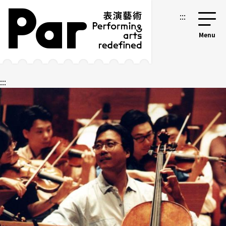
跳到主要內容區塊
網站導覽
:::
:::