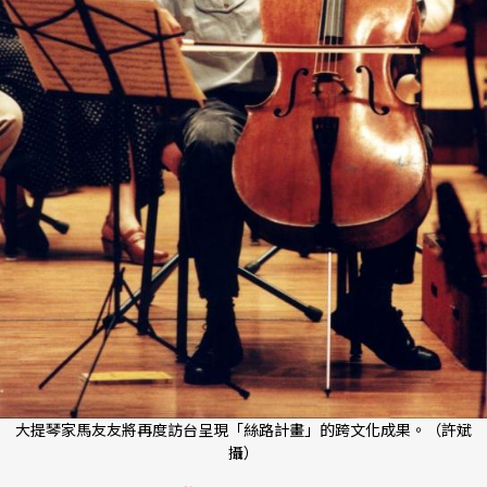
大提琴家馬友友將再度訪台呈現「絲路計畫」的跨文化成果。（許斌
攝）