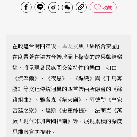
收藏
在睽違台灣四年後，
馬友友
與「絲路合奏團」
在度帶著在這方音樂地圖上探索的成果獻給樂
迷，將呈現各民族間交流特性的樂曲，如由
《傑翠爾》、《夜思》、《編織》與《千馬奔
騰》等文化傳統迥異的四首樂曲所融會的《絲
路組曲》、雅各森《祭火廟》、阿德勒《皇家
宮廷之樂》、達斯《史麗絲提》、法蘭克《萬
歲！現代印加帝國指南》等，展現累積的深度
思維與寬闊視野。