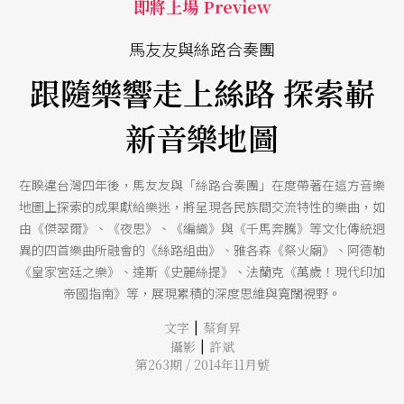
即將上場 Preview
馬友友與絲路合奏團
跟隨樂響走上絲路 探索嶄
新音樂地圖
在睽違台灣四年後，馬友友與「絲路合奏團」在度帶著在這方音樂
地圖上探索的成果獻給樂迷，將呈現各民族間交流特性的樂曲，如
由《傑翠爾》、《夜思》、《編織》與《千馬奔騰》等文化傳統迥
異的四首樂曲所融會的《絲路組曲》、雅各森《祭火廟》、阿德勒
《皇家宮廷之樂》、達斯《史麗絲提》、法蘭克《萬歲！現代印加
帝國指南》等，展現累積的深度思維與寬闊視野。
|
文字
蔡育昇
|
攝影
許斌
第263期 / 2014年11月號