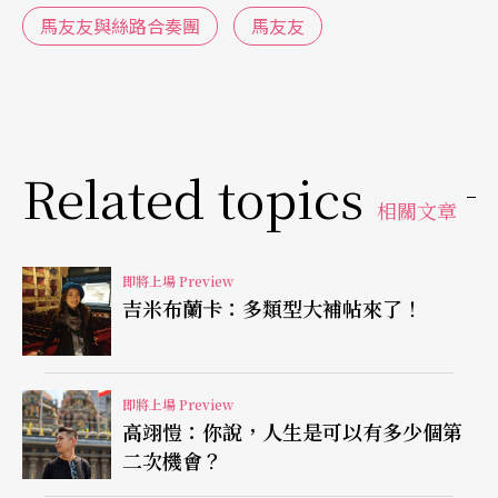
畫中透過一種開放性的方式，各自展現自我的傳
馬友友與絲路合奏團
馬友友
統，進而相互理解並合作。他甚至認為在接觸了這
些演奏家們以不可思議的技巧與即興的方式演奏
後，再回過頭來演奏貝多芬的奏鳴曲，可以讓人感
受到自由奔放。
Related topics
相關文章
融會文化異同
闡釋多元藝術價值
即將上場 Preview
走過十五個年頭，「絲路計畫」委託了十多位作曲
吉米布蘭卡：多類型大補帖來了！
家的創作，合作過的音樂家更是不計其數，累積的
深度思維與寬闊視野更是這個計畫最重要的無形資
即將上場 Preview
產，成為巡迴世界許多國家、傳達他們理念的重要
高翊愷：你說，人生是可以有多少個第
基礎。在睽違台灣四年後，馬友友與「絲路合奏
二次機會？