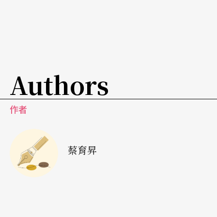
音樂實踐，在文化的底蘊下，他們進行一種理解、
混雜與融合，正是歷史中絲路「交流」的價值，在
音樂家們第四度訪台之際，將帶給我們許多嚮往與
遐想。
Authors
作者
蔡育昇