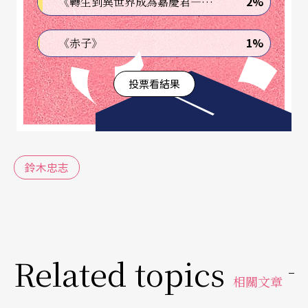
2%
《轉生到異世界成為嘉慶君—發現我的祖先是詐騙集團!?》
那繃緊的力量與釋放的張力啊！
酒神或莎劇或貝克特
1%
《赤子》
在日本身體衝擊西方經典現前
投票看結果
我們屏息，流汗，喘氣，血液沸騰
我們將經歷細胞震顫暗黑存在無與倫比的
鈴木忠志
革命，暗藏下半身的華麗光芒。
Related topics
相關文章