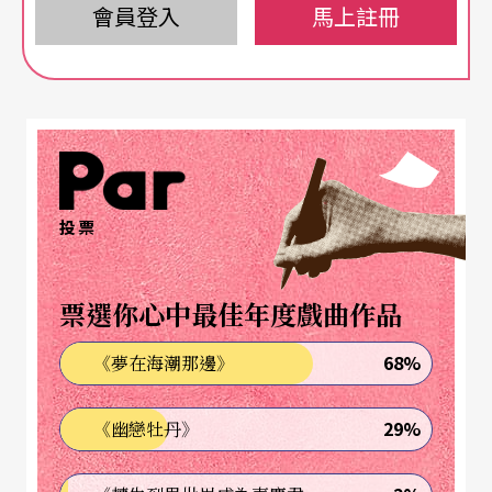
他們在西方對照與東方溯源中
會員登入
馬上註冊
轟然開拓影響戲劇表演深遠的
下半身革命
燈光，音響，升降梯
投票
非動物性能源，通通太多
票選你心中最佳年度戲曲作品
動物性與身體性才是表演王道
68%
《夢在海潮那邊》
腳步，胯間，腰部
29%
《幽戀牡丹》
凝聚身體下盤，匯集大地根源