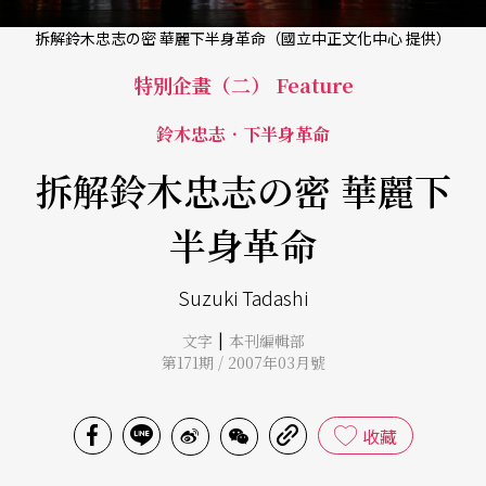
拆解鈴木忠志の密 華麗下半身革命（國立中正文化中心 提供）
特別企畫（二） Feature
鈴木忠志．下半身革命
拆解鈴木忠志の密 華麗下
半身革命
Suzuki Tadashi
|
文字
本刊編輯部
第171期 / 2007年03月號
收藏