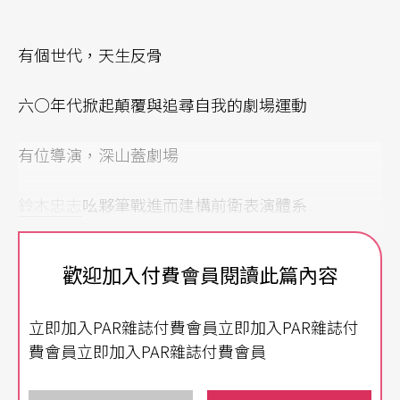
有個世代，天生反骨
六○年代掀起顛覆與追尋自我的劇場運動
有位導演，深山蓋劇場
鈴木忠志
吆夥筆戰進而建構前衛表演體系
有名女伶，音身詭魅
歡迎加入付費會員閱讀此篇內容
瘋狂女優白石加代子激情展演身體派極致
立即加入PAR雜誌付費會員立即加入PAR雜誌付
費會員立即加入PAR雜誌付費會員
他們是水田民族，大和民族