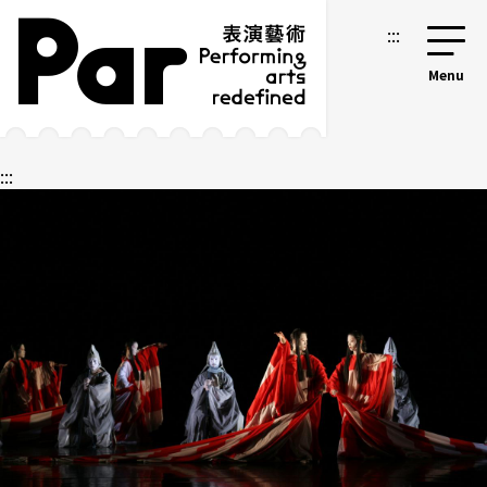
跳到主要內容區塊
網站導覽
:::
:::