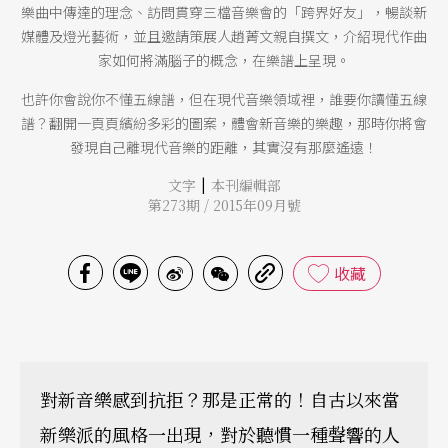
樂曲中傳達的理念、訪問貫穿三檔音樂會的「跨界好友」，暢談新
媒體及燈光藝術，並且邀請策展人趙菁文親自撰文，介紹現代作曲
家如何將滿腦子的概念，在樂譜上呈現。
也許你會說你不懂五線譜，但在現代音樂領域裡，誰要你讀懂五線
譜？翻開一頁頁繽紛多彩的圖案，體會新音樂的樂趣，那時你將會
發現自己離現代音樂的距離，其實沒有那麼遙遠！
|
文字
本刊編輯部
第273期 / 2015年09月號
收藏
對新音樂感到抗拒？那是正常的！自古以來當
新樂派的風格一出現，對於聽慣一種聲響的人