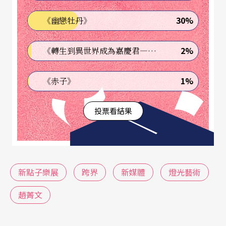
30%
《幽戀牡丹》
2%
《轉生到異世界成為嘉慶君—發現我的祖先是詐騙集團!?》
1%
《赤子》
投票看結果
新點子樂展
跨界
新媒體
燈光藝術
趙菁文