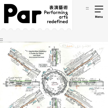
跳到主要內容區塊
網站導覽
:::
:::