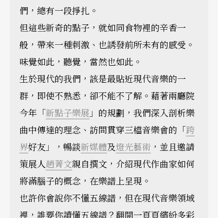
們，總有一段掙扎。
但這些新奇的點子，就如同食物裡的辛香一
般，帶來一種刺激、也誘發前所未有的感受。
味覺如此，聽覺，當然也如此。
生於現代的我們，該是最貼近現代音樂的一
群，即使不熟悉，卻不能不了解。藉著兩廳院
今年「
新點子樂展
」的規劃，我們深入剖析樂
曲中傳達的理念、訪問貫穿三檔音樂會的「
跨
界
好友」，暢談
新媒體
及
燈光藝術
，並且邀請
策展人
趙菁文
親自撰文，介紹現代作曲家如何
將滿腦子的概念，在樂譜上呈現。
也許你會說你不懂五線譜，但在現代音樂領域
裡，誰要你讀懂五線譜？翻開一頁頁繽紛多彩