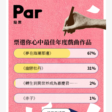
投票
票選你心中最佳年度戲曲作品
67%
《夢在海潮那邊》
31%
《幽戀牡丹》
2%
《轉生到異世界成為嘉慶君—發現我的祖先是詐騙集團!?》
1%
《赤子》