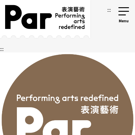
跳到主要內容區塊
網站導覽
:::
:::