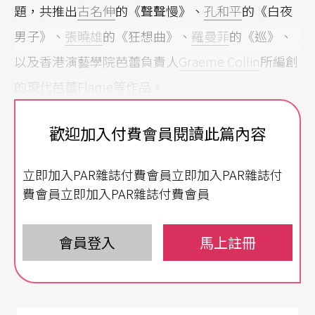
題，共推出
古名伸
的《聲聲慢》、
孔和平
的《白夜
男子》、
張曉雄
的《狂想曲》、
羅曼菲
的《巡》、
以及香港演藝學院芭蕾負責人
Graeme Collin
所編創
的現代芭蕾Flame等作品。
歡迎加入付費會員閱讀此篇內容
立即加入PAR雜誌付費會員立即加入PAR雜誌付
費會員立即加入PAR雜誌付費會員
會員登入
馬上註冊