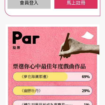
果陀劇場《純屬張愛玲個人意見》找來因犀利語言
會員登入
馬上註冊
評點紅毯女星穿著走紅的部落客「個人意見」合
作，打開張愛玲的衣櫃，循著《更衣記》的軌跡，
書寫屬於這個時代的「更衣記」。個人意見說，張
愛玲的愛情名言在網路上大量流傳，篇章敘事不再
重要，人們只想抽出幾句警醒自己，彷彿全身穿滿
投票
廉價快速時尚品牌，但緊握著一個僅有的香奈兒皮
包。然而，張愛玲的私人生活實在是一塌糊塗。
票選你心中最佳年度戲曲作品
「我常想，以奇裝異服引人注目，也是戀衣癖的張
69%
《夢在海潮那邊》
愛玲，晚年怎麼變成一個穿著浴室拖鞋，恐懼著不
存在的蟲害的孤單老太太？」
29%
《幽戀牡丹》
《純屬張愛玲個人意見》取材〈第一爐香〉、〈傾
1%
《轉生到異世界成為嘉慶君—發現我的祖先是詐騙集團!?》