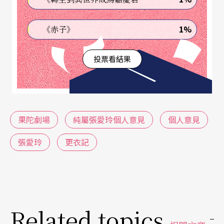
城之戀〉、〈金鎖記〉、〈鴻鸞喜〉、〈心經〉、
〈連環套〉等小說中人物，分別以禮服、高跟鞋、
1%
《赤子》
內衣、名牌包、制服、新娘服等服裝配件對應，展
投票看結果
示屬於當代女性的服裝政治學，看今日的女人，如
何在人生的伸展台上，活出自我。導演Baboo表
示，相較過去，女人有更高的自主權，從服裝、化
妝到整容，可以隨意改造自己的外在，創造自己想
果陀劇場
純屬張愛玲個人意見
個人意見
要的人生。然而，女人真的自由了嗎？女人真的可
張愛玲
更衣記
以做自己了嗎？現今的女人，如何建構自我認同，
定義自己的存在？消費社會又如何操縱女人的自我
形塑？
Related topics
用張愛玲語錄談人生