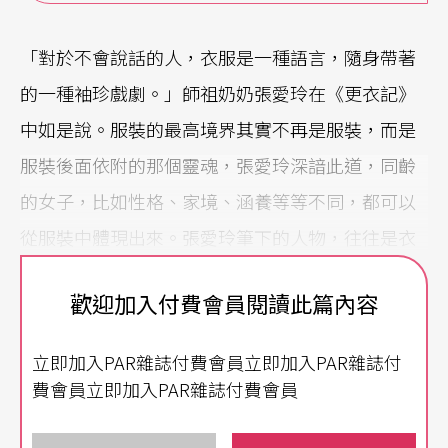
「對於不會說話的人，衣服是一種語言，隨身帶著
的一種袖珍戲劇。」師祖奶奶張愛玲在《更衣記》
中如是說。服裝的最高境界其實不再是服裝，而是
服裝後面依附的那個靈魂，張愛玲深諳此道，同齡
的女子，比如性格、家境、涵養等等不同，都可以
從服裝中體現出來。張愛玲筆下的人物，往往是衣
服的故事和人物的故事疊在一起，衣服不單是自
歡迎加入付費會員閱讀此篇內容
戀、自愛的展示，更是人物的「語言」，無聲勝有
聲，也就從衣服的褶層中流洩而出。
立即加入PAR雜誌付費會員立即加入PAR雜誌付
費會員立即加入PAR雜誌付費會員
展示當代女性的服裝政治學