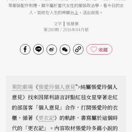
等服裝配件對應，展示屬於當代女性的服裝政治學，看今日的女
人，如何在人生的伸展台上，活出自我。
|
文字
張慧慧
第280期 / 2016年04月號
收藏
果陀劇場
《
張愛玲
個人意見
">純屬張愛玲個人
意見》找來因犀利語言評點紅毯女星穿著走紅
的部落客「個人意見」合作，打開張愛玲的衣
櫃，循著《
更衣記
》的軌跡，書寫屬於這個時
代的「更衣記」。內容取材張愛玲多篇小說的