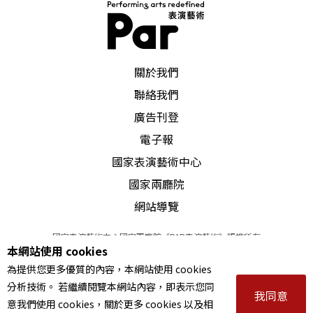
PAR 表演藝術雜誌
關於我們
聯絡我們
廣告刊登
電子報
國家表演藝術中心
國家兩廳院
網站導覽
國家表演藝術中心國家兩廳院《PAR表演藝術》版權所有
本網站使用 cookies
©
2022
Performing arts redefined. All Rights Reserved
為提供您更多優質的內容，本網站使用 cookies
統一編號 Tax Id number 00973926
分析技術。 若繼續閱覽本網站內容，即表示您同
本站所提供相關演出資訊，如有異動應以主辦單位公告為準。
我同意
意我們使用 cookies，關於更多 cookies 以及相
服務條款
｜
隱私權聲明
｜
著作權聲明