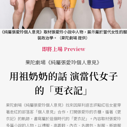
《純屬張愛玲個人意見》取材張愛玲小說中人物，展示屬於當代女性的服
裝政治學。（果陀劇場 提供）
即將上場 Preview
果陀劇場《純屬張愛玲個人意見》
用祖奶奶的話 演當代女子
的「更衣記」
果陀劇場《純屬張愛玲個人意見》找來因犀利語言評點紅毯女星穿
著走紅的部落客「個人意見」合作，打開張愛玲的衣櫃，循著《更
衣記》的軌跡，書寫屬於這個時代的「更衣記」。內容取材張愛玲
多篇小說的人物，以禮服、高跟鞋、內衣、名牌包、制服、新娘服