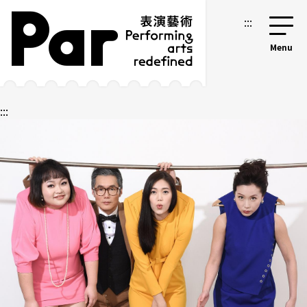
跳到主要內容區塊
網站導覽
:::
:::