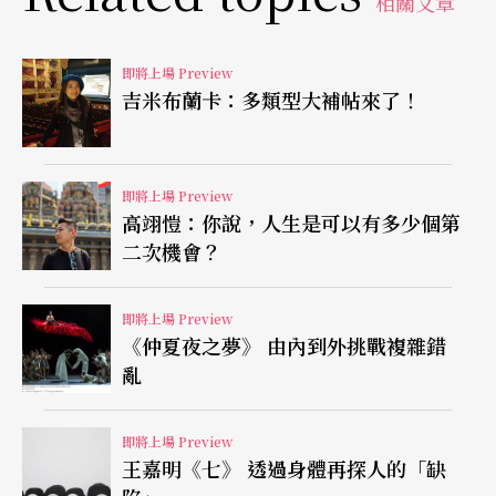
相關文章
導演強調，這是一齣「誤讀」張愛玲的戲，引用她
即將上場 Preview
廣為人知的語錄，加以「斷章取義」，例如從「沒
吉米布蘭卡：多類型大補帖來了！
有一個女子是因為她的靈魂美麗而被愛的。」談服
裝品味，從「成名要趁早，來得晚的話，快樂也不
那麼痛快。」談網路爆紅素人現象，從「女人有了
即將上場 Preview
高翊愷：你說，人生是可以有多少個第
錢，有了姿色，也就有了悲劇。」談職場女性，從
二次機會？
「長的是磨難，短的是人生。」談兩性。每句名
言，都是人生指南，都是個人意見，緊扣時下當紅
即將上場 Preview
《仲夏夜之夢》 由內到外挑戰複雜錯
話題。
亂
即將上場 Preview
王嘉明《七》 透過身體再探人的「缺