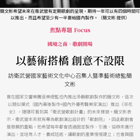
簡文彬希望未來在衛武營有定期歌劇的呈現，期待一年可以有四個時間可
以推出，而且希望至少有一半要給國內製作。（簡文彬 提供）
焦點專題 Focus
國境之南．歌劇開場
以藝術搭橋 創意不設限
訪衛武營國家藝術文化中心召集人暨準藝術總監簡
文彬
曾在國家交響樂團音樂總監任內推出多齣歌劇製作的簡文彬，這次
以類似模式（國內幕後製作+國內外優秀聲樂家演出）推出《茶花
女》，隱隱可看到其「衛武營歌劇計畫」的未來樣貌。簡文彬表
示，衛武營本來就有專為歌劇演出設計的「歌劇院」，因此歌劇會
是發展的重點，他希望每年都會透過固定製作、引進、協辦來進行
演出，並培育人才、養成班底，讓歌劇的產業慢慢建立；也會與國