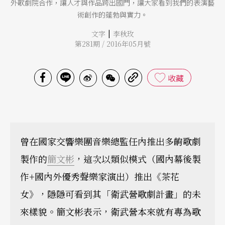
外歌劇院合作，讓人才與作品跨出國門，讓大家看到我們的表演藝
術創作的蓬勃與實力。
|
文字
李秋玫
第281期 / 2016年05月號
收藏
曾在國家交響樂團音樂總監任內推出多齣歌劇
製作的
簡文彬
，這次以類似模式（國內幕後製
作+國內外優秀聲樂家演出）推出《茶花
女》，隱隱可看到其「衛武營歌劇計畫」的未
來樣貌。簡文彬表示，衛武營本來就有專為歌