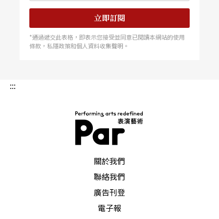
演出一個作品，提案要如何尋找創作者，我們就在
立即訂閱
會議中主動提出這個想法，並且列出人選推薦。
*通過遞交此表格，即表示您接受並同意已閱讀本網站的使用
Q：十年前在NSO（國家交響樂團），您常以系列
條款，私隱政策和個人資料收集聲明。
作為演出主題，請問日後會將這個經驗帶到衛武營
嗎？
:::
A：
衛武營畢竟不是表演團隊，比較難像帶一個表演
團隊那樣可以規劃系列主題。不過在場館上，會有
各式各樣的節目產生，站在經營需要上，我們的確
PAR 表演藝術雜誌
關於我們
也必須要呈現系列性，或者像國外那樣用節慶的方
聯絡我們
式來呈現。
廣告刊登
Q：在台灣您做了頗多成功的跨界演出並為人津津
電子報