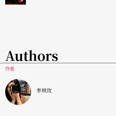
在地的節目推到其他場館。
另外，雖然有些硬體要等到完工後才能確認，但我
們現在已經開始草擬三個場館間巡演的計畫，提供
給表演團隊。未來我們也希望有個審查機制能讓大
Authors
家透過一個單一窗口，方便安排巡迴演出。也許輪
流在一定的時間由特定的場館負責擔任，如此一來
只要找一個窗口就好，團隊不需要每個場館自己
作者
跑。
李秋玫
Q：衛武營是否有定期歌劇的計畫，以及對國內歌
劇人才的特別培植？
A：
我希望有定期歌劇的呈現，期待一年可以有四個