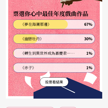
希望搭一個平台，將所有藝術的可能在這裡被發
票選你心中最佳年度戲曲作品
生、被欣賞、被實驗。衛武營在硬體上有個特點，
67%
《夢在海潮那邊》
就是「歌劇院」，它的設計原本就以演出歌劇為
主，因此歌劇會是發展的重點。我們每年都會透過
30%
《幽戀牡丹》
固定製作、引進、協辦來進行演出，至於人才的培
育或班底的養成，這部分也會有完整的計畫。主要
1%
《轉生到異世界成為嘉慶君—發現我的祖先是詐騙集團!?》
希望透過衛武營，讓歌劇的產業慢慢被建立起來。
1%
《赤子》
這個計畫可以從兩個方面來說，首先在地域上並不
投票看結果
需要作區隔——沒有「南部歌劇計畫」，只有「衛
武營歌劇計畫」。我們是屬於國家表演藝術中心的
一員，是國家層級的藝文單位，服務的對象是全台