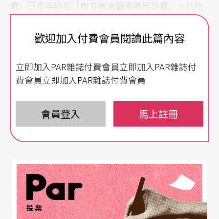
處」已多年辦理「南方表演藝術發展計畫」，扶植
南部表演團隊、培育創作與管理行政人才之外，也
歡迎加入付費會員閱讀此篇內容
辦理了工作坊、校園演出、藝文講座及義工培訓等
活動。在這眾多的計畫當中，召集人暨準藝術總監
立即加入PAR雜誌付費會員立即加入PAR雜誌付
簡文彬的心裡，還有「衛武營歌劇計畫」正在醞釀
費會員立即加入PAR雜誌付費會員
進行——從國內的人才培育、北中南搭線，到最後
將台灣藝術家推向國外，間接地讓國際間知道台灣
會員登入
馬上註冊
的實力及台灣人所關注的事項，這一切的理想，都
從「歌劇」開始。
Q：聽說您在衛武營規劃了一個
南部歌劇計畫
，能
否請您談談計畫的由來與方向？
投票
A：我們並不會將自己設限往哪個方向走。基本上是