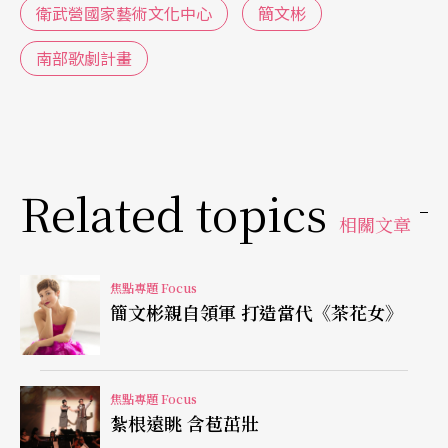
灣的民眾、表演團隊與藝術人才。的確，衛武營位
衛武營國家藝術文化中心
簡文彬
居南部，所以我們在地量身打造，與當地建立情
南部歌劇計畫
感，例如社區經營、推廣、與教育結合都是一定會
做的事情，這兩條線必須同時進行，缺一不可。
Q：那麼如何與北部及中部搭上橋梁？
Related topics
A：
國家表演藝術中心成立的一個重要政策，就是三
相關文章
個場館之間可以有聯繫與合作。雖然三個場館都各
焦點專題 Focus
自有藝術或經營上的特色，但我們也希望常常有聯
簡文彬親自領軍 打造當代《茶花女》
繫。舉例來說，兩廳院這幾年舉辦的TIFA台灣國際
藝術節，就將會是三個場館之間連結的橋梁。最晚
二○一八年就可以期待TIFA節目在北中南三個地方
焦點專題 Focus
紮根遠眺 含苞茁壯
發生，透過這個架構，三個地方也可以各自互相把