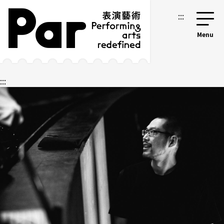
跳到主要內容區塊
網站導覽
:::
:::