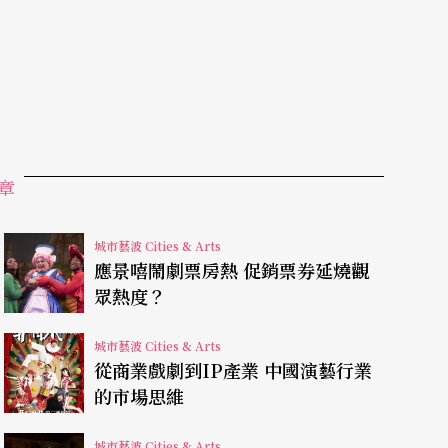
把看歌劇當成是一個娛樂，所以吸引了一批年輕的
中城
一
間教堂的地下室，演出董尼才悌（Gaetano
rmoor
，但是音樂大幅縮減成九十分鐘，樂隊只有
章
樂器來表現。
走得更極端。這個團體標榜創造「音樂、歌劇、視覺和融
城市藝波 Cities & Arts
應景嘻鬧劇票房熱 促銷票券延燒觀
定場地欣賞的歌劇。他們首先在二○一三年以《看
眾熱度？
點是在中央火車站裡，觀眾在車站裡走來走去，
城市藝波 Cities & Arts
突然跳出舞者或演員，表演一段，而這些都是混在
從商業戲劇到IP產業 中國演藝行業
的市場思維
otch
製作，觀眾分坐在廿四輛加長禮車裡，車上
城市藝波 Cities & Arts