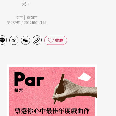
光。
|
文字
謝朝宗
第289期 / 2017年01月號
收藏
投票
票選你心中最佳年度戲曲作