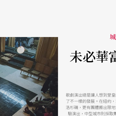
城
未必華
歌劇演出總是讓人想到堂皇
了不一樣的發展。在紐約，
洛杉磯，更有團體搬出限地
驗演出，中型城市則採取