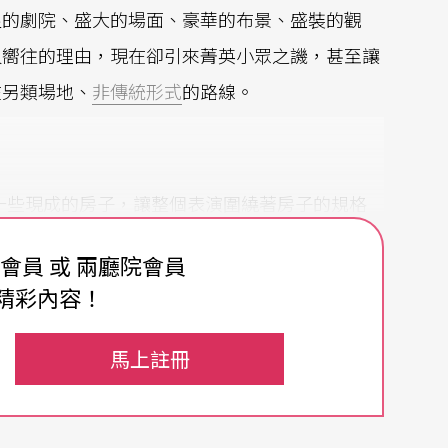
皇的劇院、盛大的場面、豪華的布景、盛裝的觀
人嚮往的理由，現在卻引來菁英小眾之譏，甚至讓
在另類場地、
非傳統形式
的路線。
門去找一些現成的房子，讓整個表演圍繞著房子的規格
裡演出《塞爾維亞的理髮師》，不但形式不尋常，
費會員 或 兩廳院會員
也是很少見，因為這不是羅西尼的版本，而是Gi
精彩內容！
是至今仍留傳的以伯馬榭（Beaumarchais）三部曲
馬上註冊
rty的氣氛，他們都是在布魯克林區的一些商業空間裡
斯卡》、《馬克白》等，但他們准許觀眾一邊看戲