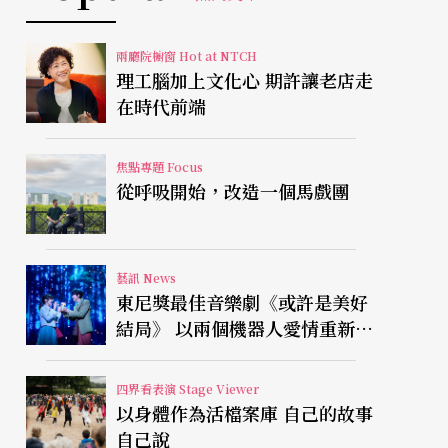
兩廳院櫥窗 Hot at NTCH
理工腦加上文化心 期許讓老店走
在時代前端
焦點專題 Focus
從呼吸開始，改造一個馬戲團
藝訊 News
東尼獎最佳音樂劇《或許是美好
結局》 以兩個機器人愛情重新凝
視有限人生
四界看表演 Stage Viewer
以身體作為活檔案庫 自己的故事
自己說