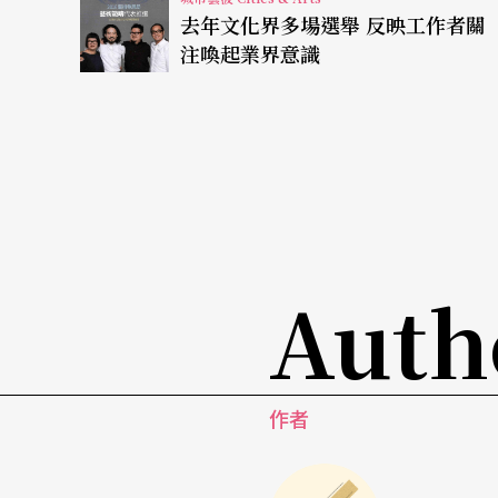
去年文化界多場選舉 反映工作者關
有樂和歌者表演，每到一個目的地下車，看另
注喚起業界意識
製作共動用六組作曲作詞搭檔，一百廿十個音
中型城市以歌劇節整合行銷
紐約和洛杉磯這樣的大城市可以容許小型實驗
觀眾可以看到傳統的歌劇演出。但是其他中型
題，但沒有足夠的音樂家和觀眾來做替代的表
Auth
取消或縮減傳統的歌劇季，把過去分散在一年
包括費城、德拉瓦州（Delaware）和加拿大
作者
歌劇節的優點是集中行銷宣傳乃至製作的費用
鬥。密集的宣傳，可以在當地造成話題，甚至