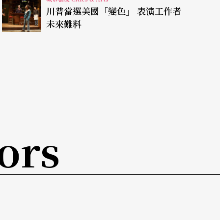
川普當選美國「變色」 表演工作者
一段表演，再搭下一輛車繼續這個行動歌劇。這個
未來難料
樂家和舞者，以及不知多少時間的策劃才完成。
性的歌劇表演，是因為當地還有正規的歌劇院，讓
的城市就沒這麼幸運，它們也面臨觀眾流失的問
演，只能在現有的基礎上改變，其中一個方法，是
ors
中不同時間的製作，集中在短時間內變成歌劇節，
的溫哥華，都採行這個方式。
，不用再分散在一整年裡，每次演出都是單打獨
吸引外地的觀眾，如同歐洲很多音樂節一樣。而要