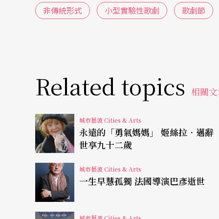
非傳統形式
小型實驗性歌劇
歌劇節
一邊喝啤酒，中場休息放的音樂是熱門音樂，
觀眾。
還有一個叫Hearbeat Opera今年稍早在曼哈頓
Donizetti）的《新娘露琪亞》
Lucia di Lamme
Related topics
相關文
五人，僅用鋼琴、大提琴、豎笛、吉他和打擊
而在洛杉磯則有一個The Industry，就
城市藝波 Cities & Arts
永遠的「勇氣媽媽」 姬絲拉．邁辭
入的體驗」，製作的都是全新、而且只能在特
世享九十二歲
不見的城市》
Invisible Cities
打出名號，演出地
城市藝波 Cities & Arts
戴著耳機聆聽由無線傳來的音樂，身邊則可能
一生早慧孤獨 法國導演巴彥逝世
川流的人潮裡。
去年他們推出一個更具野心的《搭便車》
Hopsc
城市藝波 Cities & Arts