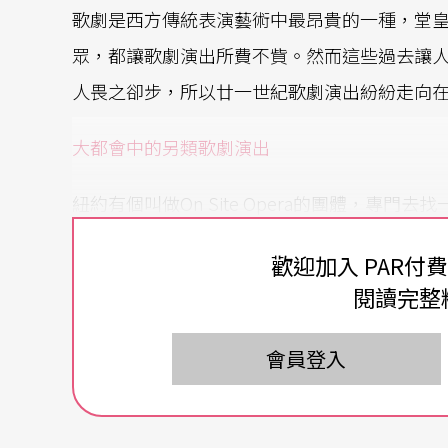
歌劇是西方傳統表演藝術中最昂貴的一種，堂
眾，都讓歌劇演出所費不貲。然而這些過去讓
人畏之卻步，所以廿一世紀歌劇演出紛紛走向
大都會中的另類歌劇演出
紐約有個叫做On Site Opera的團體，專
打轉，他們去年在上東城一所豪華的私人宅邸
歡迎加入 PAR付
因為觀眾從院子跟著演員轉到房子裡，歌劇本身
閱讀完整
ovanni Paisiello的版本，一七八二年首演，
寫成的歌劇裡，最早的一個。
會員登入
另一個歌劇團LoftOpera則是擅長營造出pa
演出，演的戲碼雖然都是常青的戲，像是《托