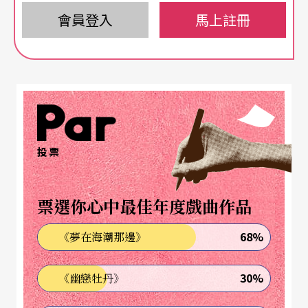
上佳示範。
會員登入
馬上註冊
安提戈涅抗爭精神向外擴展
香港亦將有類似的嘗試，西九文化區將於十一月，
在戶外場地演出由鄧樹榮戲劇工作室及白光劇社首
度合作的希臘悲劇《安提戈涅》
Antigone
（台灣通
投票
常譯為《
安蒂岡妮
》），亦將同步進行現場直播。
該劇在今年五月於北京鼓樓西劇場首演，是一次結
票選你心中最佳年度戲曲作品
合演員訓練展示鄧樹榮劇場美學探索的成果。演出
68%
《夢在海潮那邊》
場景設於天台，有北京當地觀眾熟悉的日常設置，
包括空氣調節的組件和家居雜物，把情境的距離拉
30%
《幽戀牡丹》
近至生活現實，從而把這個看似古遠的悲劇，藉抽