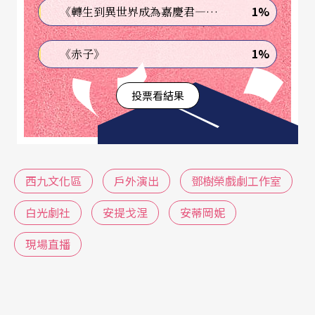
離的演繹，讓觀眾思考其當代性與時代意義。
1%
《轉生到異世界成為嘉慶君—發現我的祖先是詐騙集團!?》
事實上，導演在首演時並沒有選擇以面具作為演繹
1%
《赤子》
策略．而是透過仍能看到演員表情的白臉化妝，把
投票看結果
希臘悲劇的表演性轉化為當代演繹。全女班上陣的
演員成了演出的「賣點」，也是對演員最大的挑
戰，劇中男性角色的處理在視覺上的「落差」，讓
演員在聲音和形體上的表演更顯重要，以男性為中
西九文化區
戶外演出
鄧樹榮戲劇工作室
心的權力鬥爭，在安提戈涅身上體現了顛覆和抗爭
白光劇社
安提戈涅
安蒂岡妮
的對立可能，而女性則為這種可能性提供更富象徵
現場直播
的意義。
作品的宣傳以「我們每個人都是安提戈涅」把抗爭
的精神延伸至表演之外，而配合現場直播的安排也