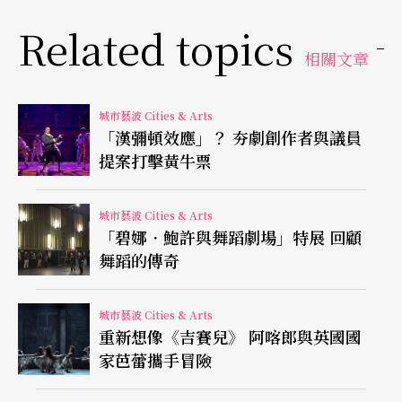
Related topics
讓更多觀眾——包括本地和海外的——能看到在鄧
相關文章
樹榮執導下的這個索福克勒斯（Sophocles）經典
作品。在這個後運動年代，安提戈涅精神為香港帶
城市藝波 Cities & Arts
來更豐富與深刻的啟示，西九文化區安排演出在
「漢彌頓效應」？ 夯劇創作者與議員
「日落及維港（編按：維多利亞港）景致下」上
提案打擊黃牛票
演，相信不只是在環境上提升其美學的觀感，更是
城市藝波 Cities & Arts
在這個背景下看安提戈涅與這城市的關係。
「碧娜．鮑許與舞蹈劇場」特展 回顧
舞蹈的傳奇
將本地團隊推向更廣的觀眾群
城市藝波 Cities & Arts
演出會在十一月四日至六日下午四時四十五分至晚
重新想像《吉賽兒》 阿喀郎與英國國
上六時十五分在西九文化區的官方Youtube頻道現
家芭蕾攜手冒險
場直播，之後還會安排十天的限時播放。這次新鮮