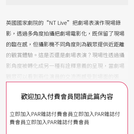
英國國家劇院的“NT Live”把劇場表演作現場錄
影，透過多角度拍攝把劇場電影化，既保留了現場
的臨在感，但攝影機不同角度則為觀眾提供近距離
的觀賞體驗。這是否還是劇場表演？現場性透過攝
影角度被轉化成另一種有詮釋意義的呈現，當劇場
觀眾可以看到兩位演員的交流而感受到場面的張
力，攝影機有可能選擇讓錄像觀眾看其中一位演員
歡迎加入付費會員閱讀此篇內容
的表情，而剪接後的時間節奏亦顯然有不同的處
理。不過，這種現場錄影作品還是可以讓世界各地
立即加入PAR雜誌付費會員立即加入PAR雜誌付
觀眾不用親身前往當地就可以欣賞到劇場表演，而
費會員立即加入PAR雜誌付費會員
“NT Live”也成為近年英國文化輸出和品牌建立的