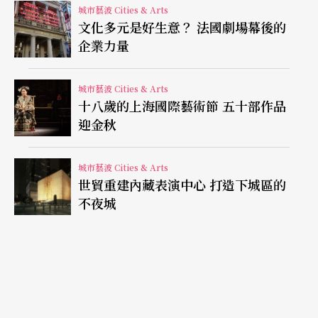
城市藝波 Cities & Arts
嘗試的規模和形式會否如“NT Live”般，還待觀眾
文化多元是好生意？ 法國劇場幕後的
直接上網觀賞後再看反應。不過可以預見的是，這
企業力量
次嘗試的技術成果，將會把西九文化區和與其合作
城市藝波 Cities & Arts
的本地團隊推往更廣的觀眾群，短期內維持他們與
十八歲的上海國際藝術節 五十部作品
香港表演藝術的連繫，長遠來說當然是吸引他們來
迎金秋
港觀賞演出了。
城市藝波 Cities & Arts
相關網址：
西九文化區《安提戈涅》www.westkow
世貿重建內藏表演中心 打造下城區的
不夜城
loon.hk/tc/whats-on/current-forthcoming/antigo
ne/