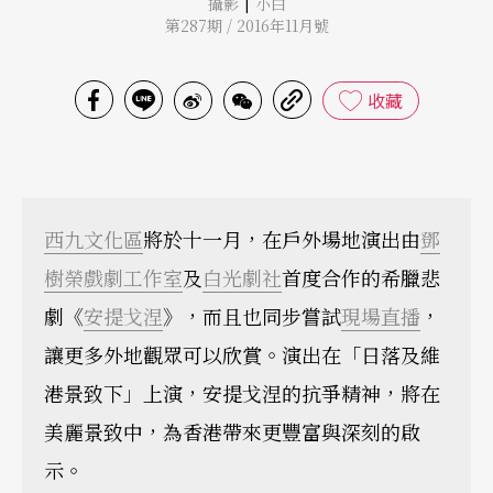
|
攝影
小白
第287期 / 2016年11月號
收藏
西九文化區
將於十一月，在戶外場地演出由
鄧
樹榮戲劇工作室
及
白光劇社
首度合作的希臘悲
劇《
安提戈涅
》，而且也同步嘗試
現場直播
，
讓更多外地觀眾可以欣賞。演出在「日落及維
港景致下」上演，安提戈涅的抗爭精神，將在
美麗景致中，為香港帶來更豐富與深刻的啟
示。