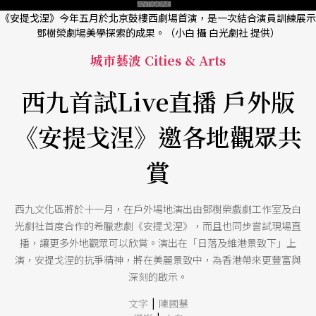
《安提戈涅》今年五月於北京鼓樓西劇場首演，是一次結合演員訓練展示
鄧樹榮劇場美學探索的成果。（小白 攝 白光劇社 提供）
城市藝波 Cities & Arts
西九首試Live直播 戶外版
《安提戈涅》邀各地觀眾共
賞
西九文化區將於十一月，在戶外場地演出由鄧樹榮戲劇工作室及白
光劇社首度合作的希臘悲劇《安提戈涅》，而且也同步嘗試現場直
播，讓更多外地觀眾可以欣賞。演出在「日落及維港景致下」上
演，安提戈涅的抗爭精神，將在美麗景致中，為香港帶來更豐富與
深刻的啟示。
|
文字
陳國慧