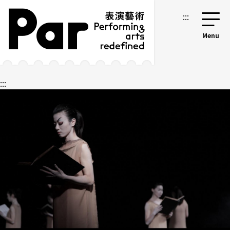
跳到主要內容區塊
網站導覽
:::
:::