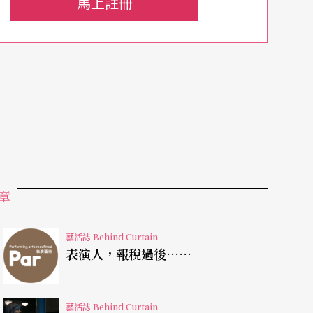
馬上註冊
n Haiberg教授，取得小提琴演奏碩士學位，並獲
邀在知名音樂廳與重量級音樂家合作演出、錄音，
真邀請拍攝喜餅廣告，但這次返國已不是那麼輕
了替自己拼一片天地，梁茜雯忙得像無頭蒼蠅。大
輩者，沒有什麼餘地，只好硬著頭皮從各地學校兼
校，一直上到晚自習還沒結束。沒有時間吃飯，連
章
外地要開車，早上五點就要起床，責任感重的她擔
到最後就是每天看著天空從黑變白。
藝活誌 Behind Curtain
表演人，報稅過後……
在訪問來賓時突然感到眼前一片亮光、無法對焦。
後的念頭是「我不行了！」但送急診後，想到隔天
藝活誌 Behind Curtain