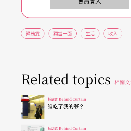
會員登入
大學進修，師事前北德交響樂團首席Uwe-Marti
直升就讀最高小提琴獨奏家文憑。旅歐期間受
被譽為音樂界閃亮的新秀。
梁茜雯
獨當一面
生活
收入
廿歲回台度假時，外型亮眼的她曾被導演吳念
鬆。她依舊投入演出、錄音與教學工作，但為
學裡資深的音樂家們都還在，找不到位置如她
Related topics
任開始。第一年一天十堂課，從學校升旗就到
相關文
上廁所都是跟學生說一聲，快去快回。遇到去
心起不來、又擔心太晚塞車……整夜精神緊繃
藝活誌 Behind Curtain
誰吃了我的夢？
直到有一天，當時兼職網路廣播主持人的她，
只記得對方還在講話，卻無法回應，倒地前最
藝活誌 Behind Curtain