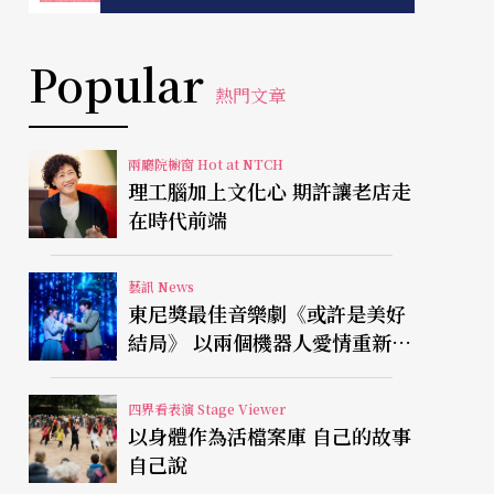
Popular
熱門文章
兩廳院櫥窗 Hot at NTCH
理工腦加上文化心 期許讓老店走
在時代前端
藝訊 News
東尼獎最佳音樂劇《或許是美好
結局》 以兩個機器人愛情重新凝
視有限人生
四界看表演 Stage Viewer
以身體作為活檔案庫 自己的故事
自己說