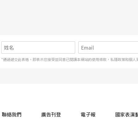
一早醒來，打點好孩子之後開始在家裡教學生，
一起南下到台中娘家，再繼續上到晚餐時間。吃完
開車南下婆家睡一晚。隔天一早八點上南部學校六
北上回到台中繼續趕課。
上台。小孩有時必須留在台中請媽媽照顧，有時必
*通過遞交此表格，即表示您接受並同意已閱讀本網站的使用條款，私隱政策和個人
密的安排，否則一出錯就大亂。
錢餬口之餘維持良好的狀態？
不會生疏。要善用時間調配，空檔聽CD用腦子
聯絡我們
廣告刊登
電子報
國家表演
還在，所以狀態可以保持得很好。但是若問的是身