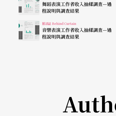
舞蹈表演工作者收入抽樣調查—過
因為必須南下，她仍舊五點多起床，搭車趕那
程說明與調查結果
體重，只知道此時要賺的不是錢，而是一個名
藝活誌 Behind Curtain
舞台是殘酷的 永遠得不斷push
音樂表演工作者收入抽樣調查—過
程說明與調查結果
二○○五年，好不容易為自己預定了一系列的
冒險，然而取消全台四場演出更麻煩，只得咬
指關節腫大、在台上腳突然抽筋還要裝作若無
什麼事都不方便，
收入
銳減之外，從場租、伴
有心得：「獨奏會賠錢正常，打平不錯，賺錢
Auth
孩子出生後，忙碌的
生活
被她形容為「地獄」
直擠奶擠遍各大音樂廳、高鐵站，每個地方的
獨奏家身分回歸舞台那場，她半夜三點起床擠