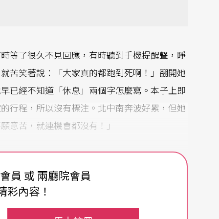
有時等了很久不見回應，有時聽到手機提醒聲，睜
，就苦笑著說：「大家真的都跑到死啊！」翻開她
她早已經不知道「休息」兩個字怎麼寫。本子上即
定的行程，所以沒有標注。北中南奔波好累，但她
不願意苦，就連機會都沒有！」
費會員 或 兩廳院會員
往維也納學習，以最高點數成績考取國立維也納音
精彩內容！
格絃樂四重奏創團者Günter Pichler教
最具天分與潛力的學生。畢業後又赴德國柏林藝術