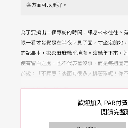
各方面可以更好。
為了要擠出一個專訪的時間，訊息來來往往。
眼一看才發覺是在半夜。見了面，才坐定的她
的記事本，密密麻麻幾乎填滿。這幾年下來，
使有留白之處，也不代表著沒事，而是每週固
卻說：「不願意？後面有很多人排著隊呢！你
賺錢之前
得先賺名聲
歡迎加入 PAR付
台中出生的小提琴家
梁茜雯
，十四歲就隻身前
閱讀完整
樂暨表演藝術大學，師從前維也納愛樂首席暨阿班貝爾
授。她的優異，讓教授稱讚為卅年教學生涯中