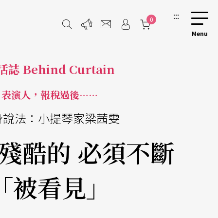
:::
0
誌 Behind Curtain
表演人，報稅過後……
身說法：小提琴家梁茜雯
殘酷的 必須不斷
「被看見」