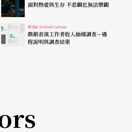
面對熱愛與生存 不悲觀也無法樂觀
十堂課。忙得無暇知道自己居然已經瘦回國小時的
聲，讓大家記得她是誰。
藝活誌 Behind Curtain
戲劇表演工作者收入抽樣調查—過
程說明與調查結果
獨奏會，才發現懷孕。演出日期已接近臨盆，是場
牙上陣。於是演出期間她經歷水腫穿不進鞋子、手
其事……最後總算完美達陣。這段日子大腹便便做
奏、鋼琴、宣傳、工作人員等處處要花錢。但她早
是厲害。」
ors
。每天帶著寶寶跑行程不說，第一年餵母奶，她簡
哺乳室、冰箱她都知道。回想生完五個月第一次以
奶，四點準備，五點開車去搭第一班高鐵南下，排