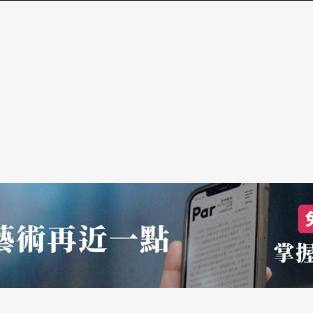
練琴，只能利用破碎的時間抽空聽CD，在腦子
使疲憊，上了舞台就是要專注、以最好的一面呈
諒獨奏家幕後發生了什麼。
一首功課就是柴科夫斯基的協奏曲。一進教室，他
之大，讓她簡直無法招架。但老師卻說：「這只是
衡的！」他給的震撼教育，就是不斷地push、
做
獨當一面
的演奏家。如今她依然在push自己，
配合度高，受了肯定，才有下一次更好的機會。然
以的例子，我很努力、也很感恩。但台灣學音樂的
？我都不知道了……」