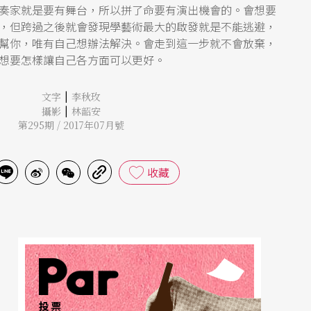
奏家就是要有舞台，所以拼了命要有演出機會的。會想要
，但跨過之後就會發現學藝術最大的啟發就是不能逃避，
幫你，唯有自己想辦法解決。會走到這一步就不會放棄，
想要怎樣讓自己各方面可以更好。
|
文字
李秋玫
|
攝影
林韶安
第295期 / 2017年07月號
收藏
投票