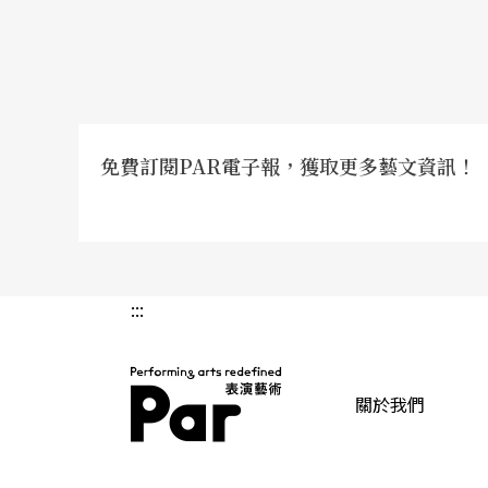
A
：
要看那一天的行程是什麼？最忙的那一種是
中午吃個飯與先生（同樣是演奏家）帶著小孩
晚餐幫孩子洗澡之後哄睡，九點、十點之後再
個學生的課程到下午一兩點，吃完飯獨自坐車
免費訂閱PAR電子報，獲取更多藝文資訊！
有演出就必須把課調開，整天專心排練與晚上
須媽媽請北上照顧小孩。時間的利用要經過縝
:::
Q：訓練一日不能偏廢，你如何分配時間，在賺
A：
因為每週都在演出，一直都可以碰到琴所以
關於我們
練，或者半夜用「滅音器」練琴。因為底子都
體的狀態，就沒有辦法維持了。
PAR 表演藝術雜誌