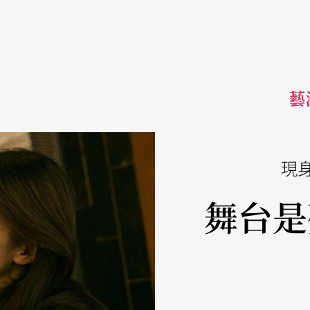
藝活
現
舞台是