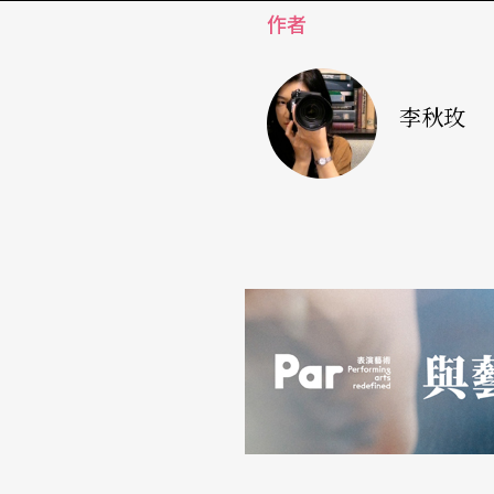
作者
練完還得先在高鐵站擠完奶才能回家。沒有時間
裡思考，或者半夜用「滅音器」練習。然而即
現，因為舞台是殘酷的，台下觀眾永遠不會體
李秋玫
突然想起她說十四歲到維也納時，老師派的第
就要求伴奏將平台鋼琴的琴蓋全開，那個音量
鋼琴而已，正式演出時，是要跟一整個樂團相抗
逼到所有的爆發力全開，才教她領悟到什麼叫
在任何時候都要維持最好水準。唯有反應快、
而一回頭，她也感嘆：「訪到我算是發展還可
人口這麼多，有多少同期的朋友，現在在哪裡
Q：請詳述日常一日的行程。