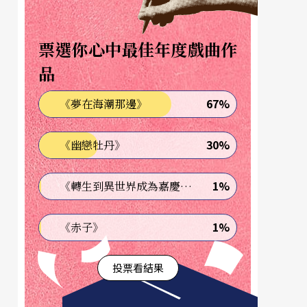
票選你心中最佳年度戲曲作
品
67%
《夢在海潮那邊》
30%
《幽戀牡丹》
1%
《轉生到異世界成為嘉慶君—發現我的祖先是詐騙集團!?》
1%
《赤子》
投票看結果