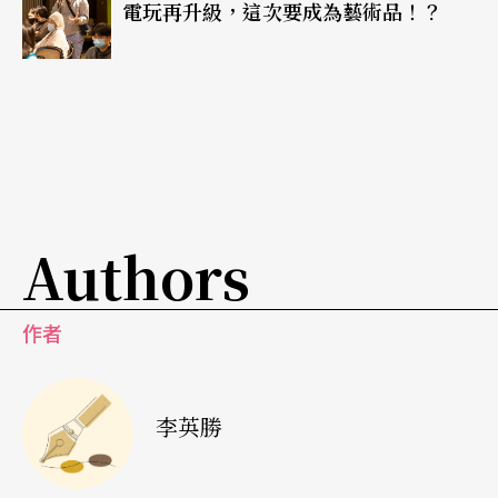
缺的資源共享平台，提供表演藝術產業創造力的動
電玩再升級，這次要成為藝術品！？
能與願景：行動實踐創新、重視個人經驗、創造循
環式的觀眾體驗與社會互動創造更多對話。「參與
型體驗」因網路與數位科技而成為現在進行式，藉
由數位體驗與工具的改變，兩廳院期待讓藝術文化
得以讓眾人同享。
Authors
對兩廳院而言，透過線上、線下匯流的「打開場
館」是夥伴關係能夠分享、對話的第一步，讓內容
作者
可以走出去，讓每一個人可以走進來。近年，非典
型劇場型態製作、以「眾聲之所」為題的戶外音樂
李英勝
會等藝術呈現在兩廳院各處發生、推廣與陪伴計畫
的延續，並將新思維注入館內駐店服務，還有與台