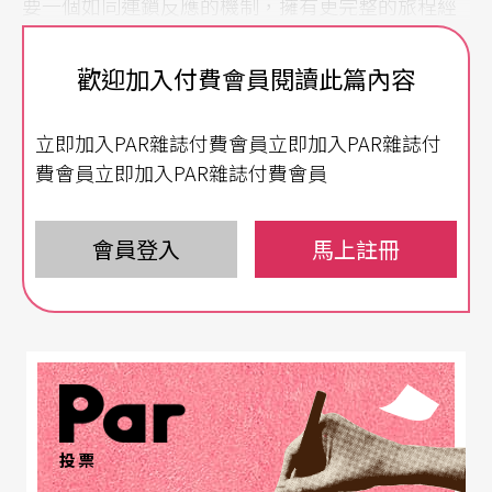
要一個如同連鎖反應的機制，擁有更完整的旅程經
驗。過去，觀眾得用心地在不同平台，耗費許多時
歡迎加入付費會員閱讀此篇內容
間來轉換獲取資訊。已屆而立之年的國家兩廳院，
則更力求這些散落各處的「服務旅程」，能夠「一
立即加入PAR雜誌付費會員立即加入PAR雜誌付
站式」地匯流在一起，讓觀眾僅須用破碎的時間，
費會員立即加入PAR雜誌付費會員
便能沉浸在完整的服務裡。
會員登入
馬上註冊
與三十年前兩廳院開幕之初相比，現代整體社會最
大的不同之一，便是數位科技大幅改變了我們的生
活型態。藝術作為一種帶有質疑、反叛與省思力度
的社會能量，自然必須回應時代的浪潮。面對愈來
愈多數位原住民（Digital Native）走進表演場所，
國家兩廳院便思考如何從顧客經驗的角度出發，打
投票