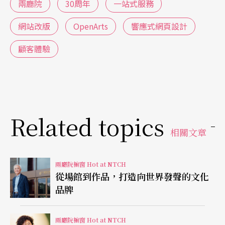
兩廳院
30周年
一站式服務
的視覺效果。在通路端，則大幅提升兩廳院售票網
路與實體售票的連結，及資訊安全服務的強度，希
網站改版
OpenArts
響應式網頁設計
望每一位觀眾的購票體驗皆能順暢而安心。同時，
顧客體驗
呼應文化平權的社會共識，強化友善數位工具，年
底即將上線的無障礙網站，將讓視、聽覺障礙者能
夠以輔助裝置瀏覽網頁內容，資訊無礙的功能將讓
Related topics
場館與所有人更靠近。
相關文章
二、線上與線下（O2O）的
顧客體驗
整合：新推出
的行動平台App
「OpenArts—和表演在一起」
藉由
兩廳院櫥窗 Hot at NTCH
從場館到作品，打造向世界發聲的文化
服務設計及數位體驗的優化，架構表演與觀眾間的
品牌
溝通及互動，將原本單向的觀賞流程轉化為一機整
合的循環「服務旅程」，發揮網路的即時性與實體
兩廳院櫥窗 Hot at NTCH