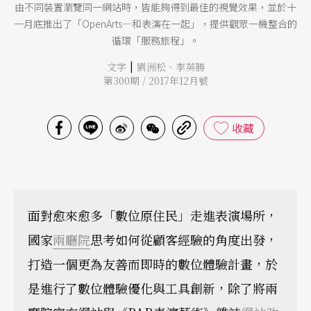
由不同裝置瀏覽同一網站時，皆能夠得到最佳的視覺效果，並於十
一月底推出了「OpenArts—和表演在一起」，提供觀眾一機整合的
循環「服務旅程」。
|
文字
劉洲松
、
李英勝
第300期 / 2017年12月號
收藏
面對愈來愈多「數位原住民」走進表演場所，
國家
兩廳院
思考如何從顧客經驗的角度出發，
打造一個更為友善而即時的數位體驗計畫，於
是進行了數位體驗優化與工具創新，除了將兩