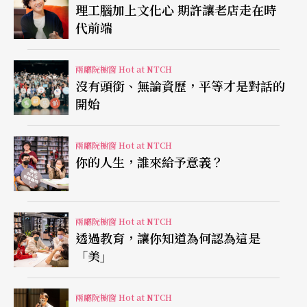
理工腦加上文化心 期許讓老店走在時
的親近感。當數位與實體世界不再是分開的國度之
代前端
際，國家兩廳院透過「實體與虛擬並重」的方式打
開場館，藉由數位連結，促進與強化大家在真實世
兩廳院櫥窗 Hot at NTCH
沒有頭銜、無論資歷，平等才是對話的
界的體驗。
開始
不僅分享，更是共創
兩廳院櫥窗 Hot at NTCH
你的人生，誰來給予意義？
傳播理論大師麥克魯漢曾說：「媒介即訊息」（Th
e medium is the message）。透過「DIGI+NTCH」
計畫與媒介，兩廳院希望找出數位科技在場館管理
兩廳院櫥窗 Hot at NTCH
透過教育，讓你知道為何認為這是
與經營的運用之道，彼此更須打破硬體局限以建立
「美」
夥伴關係，讓型態、規模與目標定位各異的劇場設
施、組織團體聚合，創造表演藝術生態圈中不可或
兩廳院櫥窗 Hot at NTCH