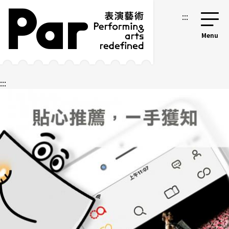
跳到主要內容區塊
網站導覽
:::
:::