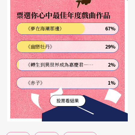
造一個更為友善而即時的數位體驗計畫。
票選你心中最佳年度戲曲作品
表演藝術數位解決方法「DIGI+NTCH」
67%
《夢在海潮那邊》
去年，兩廳院發起了數位體驗優化與工具創新計畫
29%
《幽戀牡丹》
（DIGI+NTCH），全面審視如何建構更進步的數位
平台、擴充更有效的數位溝通通路的可行性，具體
2%
《轉生到異世界成為嘉慶君—發現我的祖先是詐騙集團!?》
而言完成了以下幾項工作：
1%
《赤子》
一、提升現有數位平台、售票系統的友善度與安全
性：兩廳院官方網站與《PAR表演藝術》雜誌網站
投票看結果
進行了改版，使用
響應式網頁設計
技術（RWD，Re
sponsive Web Design），以更彈性的畫面設計，確
保經由不同裝置瀏覽同一網站時，皆能夠得到最佳