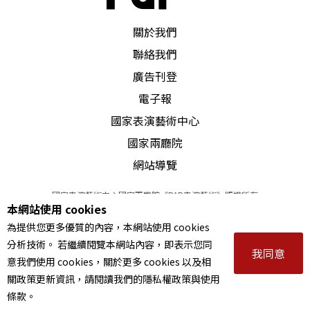
PAR 表演藝術雜誌
關於我們
聯絡我們
廣告刊登
電子報
國家表演藝術中心
國家兩廳院
網站導覽
國家表演藝術中心國家兩廳院《PAR表演藝術》版權所有
本網站使用 cookies
©
2022
Performing arts redefined. All Rights Reserved
為提供您更多優質的內容，本網站使用 cookies
統一編號 Tax Id number 00973926
分析技術。 若繼續閱覽本網站內容，即表示您同
本站所提供相關演出資訊，如有異動應以主辦單位公告為準。
我同意
意我們使用 cookies，關於更多 cookies 以及相
服務條款
｜
隱私權聲明
｜
著作權聲明
關政策更新資訊，請閱讀我們的隱私權政策與使用
條款。