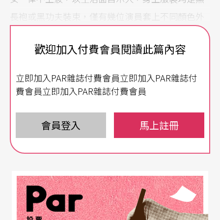
長袍或黑功夫裝束，僅有幾位演員套上不同顏色外
衣以突顯角色身分，還有一位打擊樂師在舞台後上
歡迎加入付費會員閱讀此篇內容
方的陽台負責全場伴奏。
立即加入PAR雜誌付費會員立即加入PAR雜誌付
開場為類似戲曲的打仗與宮廷場面，雖鑼鼓聲躁
費會員立即加入PAR雜誌付費會員
動，但演員從容沉穩、行禮如儀的表演卻創造出一
種儀式感。演出剝除當代劇場中各種視覺設計、技
會員登入
馬上註冊
術效果和絢麗服飾，卻散發出罕見的能量、甚至神
聖感，而此能量主要來自演員的表演和簡單流暢的
導演手法。或許正因為沒有各種設計的遮蓋，演員
以生活面目表演顯露出一種極具吸引力的真誠，觀
眾更能直面角色的內在，也更清楚看到導演的創作
投票