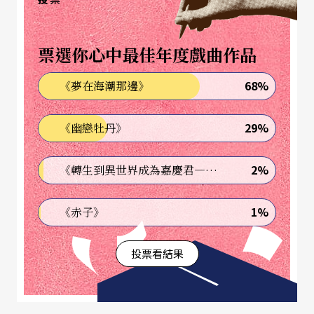
核心：流暢地運用戲曲時空轉換的美學概念、戲曲
程式的轉化和挪用、說書人式的講述，加上原本強
有力的台詞，觀眾看到的是戲劇和演員表演而非裝
票選你心中最佳年度戲曲作品
飾。
68%
《夢在海潮那邊》
王曉鷹是一九八○年代實驗戲劇風潮中崛起的知名
29%
《幽戀牡丹》
導演，現為中國國家話劇院副院長。他的《理查三
世》是應環球劇院所策劃之「GLOBE to GLOBE—從
2%
《轉生到異世界成為嘉慶君—發現我的祖先是詐騙集團!?》
環球到全球」戲劇節邀請而製作。在這樣的文化奧
1%
《赤子》
林匹克競技場中，展示各國獨特文化，自然是演出
的主要策略，王曉鷹也不例外。根據他的自述，在
投票看結果
「時空四維、視聽一體的中國式演劇結構」的創作
基礎下，使用「中國戲曲、中國服飾、中國面具、