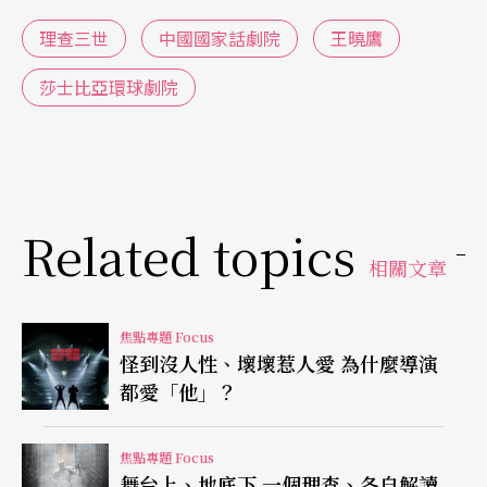
中國圖騰、中國書法、中國音樂」
（
註1
）
。因此在
理查三世
中國國家話劇院
王曉鷹
導演上，王曉鷹採用戲曲一桌二椅的時空概念及戲
曲程式手段（如龍套、報子、趟馬、走矮子步
莎士比亞環球劇院
等），舞台與服裝設計也盡量在限制內置入豐富的
中國文化符號，包括精心設計的戲曲式服化妝與頭
飾、面具採用「三星堆」的圖騰、布景設計取自戲
Related topics
曲的「守舊」（戲曲舞台布帳），上有當代藝術家
相關文章
徐冰獨特發明的英文方塊字。
有趣的是，當中國劇組抵達倫敦才發現早於四十天
焦點專題 Focus
怪到沒人性、壞壞惹人愛 為什麼導演
前出發的服裝布景，因天候無法運到，只好緊急向
都愛「他」？
環球劇院商借道具樂器，並趕製黑袍，演員在無化
妝、頭飾、布景下演出。但不得不說，對比我看到
焦點專題 Focus
舞台上、地底下 一個理查、各自解讀