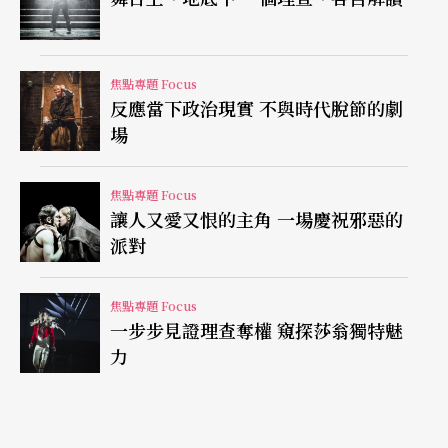
的另外兩個版本影像記錄——北京首都劇場版及環
球劇院有服裝布景版——這個沒有華麗服裝布景的
演出無疑是最為出色的，使我聯想起世阿彌所說之
焦點專題 Focus
反應當下政治現實 不與時代脫節的劇
「內心感受到十分但只應表現七分」的少即多美
場
學。英國《衛報》劇評給予該劇四星的高評價，正
如該劇評家安德魯．迪克森（Andrew Dickson）所
焦點專題 Focus
讓人又愛又恨的主角 一場慶祝邪惡的
言，該劇「奉獻了一場明快、毫不拖沓的演出。它
派對
從精心籌備的面具和華麗的服飾中解放出來，反而
還因禍得福。」
（註2）
焦點專題 Focus
一步步見證理查奪權 窺探莎翁獨特魅
力