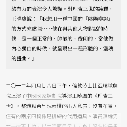
約有力的表演令人驚豔。對理查三世的詮釋，
王曉鷹說：「我想用一種中國的『陰陽辯證』
的方式來處理……他在與其他人物對話的時
候，是一個正常的、帥氣的、俊朗的，當他做
內心獨白的時候，就呈現出一種形體的、靈魂
的扭曲。」
二○一二年四月廿八日下午，倫敦莎士比亞環球劇
院上演了
中國國家話劇院
導演王曉鷹的《理查三
世》。整體舞台呈現素樸的出人意表：沒有布景，
僅有的兩桌四椅像是排練的代用道具。演員無論男
女一律不上妝，以生活面目示人，身上服裝均是黑