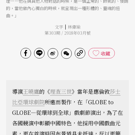
理……他在與其他人物對話的時候，是一個正常的、帥氣的、俊朗
的，當他做內心獨白的時候，就呈現出一種形體的、靈魂的扭
曲。」
|
文字
林偉瑜
第303期 / 2018年03月號
收藏
導演
王曉鷹
的《
理查三世
》當年是應倫敦
莎士
比亞環球劇院
所邀而製作，在「GLOBE to
GLOBE—從環球到全球」戲劇節演出，為了在
各國競演中彰顯中國特色，他採用中國戲曲元
素，更在首演時因布景道具未抵達，反以更簡