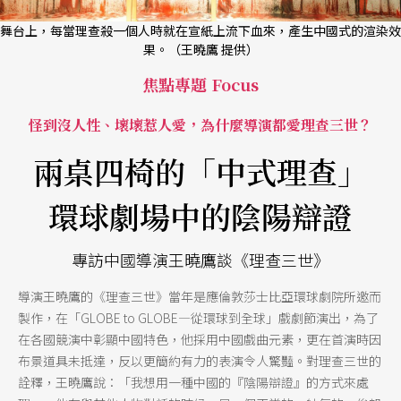
舞台上，每當理查殺一個人時就在宣紙上流下血來，產生中國式的渲染效
果。（王曉鷹 提供）
焦點專題 Focus
怪到沒人性、壞壞惹人愛，為什麼導演都愛理查三世？
兩桌四椅的「中式理查」
環球劇場中的陰陽辯證
專訪中國導演王曉鷹談《理查三世》
導演王曉鷹的《理查三世》當年是應倫敦莎士比亞環球劇院所邀而
製作，在「GLOBE to GLOBE—從環球到全球」戲劇節演出，為了
在各國競演中彰顯中國特色，他採用中國戲曲元素，更在首演時因
布景道具未抵達，反以更簡約有力的表演令人驚豔。對理查三世的
詮釋，王曉鷹說：「我想用一種中國的『陰陽辯證』的方式來處