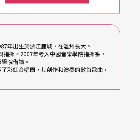
分的應徵者前來，跟流行音樂海選一樣，試圖帶著
握手、合影。
創作，在合唱曲中加入鋼琴之外的樂器及作曲手
987年出生於浙江鹿城，在溫州長大。
並非僅僅如此，還包括文藝復興、古典、浪漫到現
與指揮。2007年考入中國音樂學院指揮系，
樂學院借讀。
學組了彩虹合唱團，其創作和演奏的數首歌曲，
怪的孩子吧？沒想到他正經地回答：「我是個怪小
高中換四所，大學也換兩所。覺得這個環境不適合
術？原來始於一個悲慘的故事：「小二時，藝術類
，那我留在此地又有何意義？就回家跟媽媽說。可
什麼還要去？我想想他們有鋼琴、舞蹈與合唱班，