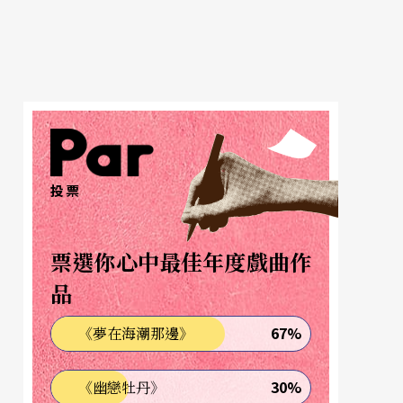
投票
票選你心中最佳年度戲曲作
品
67%
《夢在海潮那邊》
30%
《幽戀牡丹》