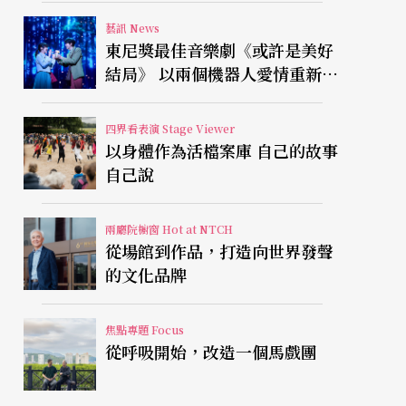
藝訊 News
東尼獎最佳音樂劇《或許是美好
結局》 以兩個機器人愛情重新凝
視有限人生
四界看表演 Stage Viewer
以身體作為活檔案庫 自己的故事
自己說
兩廳院櫥窗 Hot at NTCH
從場館到作品，打造向世界發聲
的文化品牌
焦點專題 Focus
從呼吸開始，改造一個馬戲團