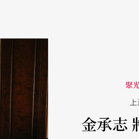
聚光燈
上
金承志 