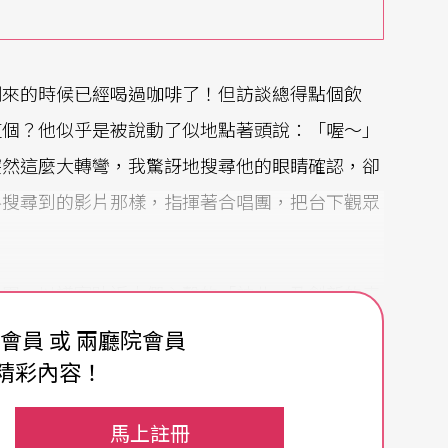
剛來的時候已經喝過咖啡了！但訪談總得點個飲
這個？他似乎是被說動了似地點著頭說：「喔～」
突然這麼大轉彎，我驚訝地搜尋他的眼睛確認，卻
路搜尋到的影片那樣，指揮著合唱團，把台下觀眾
唱團，以譜寫貼近人們心聲的「神曲」及創新的表
強烈節奏感、政治目的性為主的形象，他們戴假髮
費會員 或 兩廳院會員
舞廳的復古霓虹燈在場上旋轉、拋出兩公尺大的氣
精彩內容！
。火紅的程度不僅在音樂廳一票難求，還接廣告、
馬上註冊
轉貼的推波助瀾下，樂團每個樂季的新人徵選只開