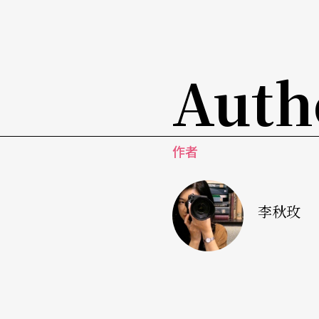
擇自己喜歡的事，回想小學時期以鋼琴演奏身
那時收不到國內電視台，偷偷利用小耳朵偷看台
也同時驚覺到自己除了音樂之外什麼都不會。
Auth
不要命似地啃書、背譜，像是要把荒廢的日子
因為「人」
才喜歡合唱
作者
雖然辛苦，但回歸誠實的自己，心裡的感受卻
音樂學院，期間每天早上四、五點起床背總譜
李秋玫
即使閉上眼睛都能理解、分析與思考。但此時
的合唱團，才又回到這個天地。金承志說：「
樣，我發現每個人都有不同專業，但唯一愛好
的。」