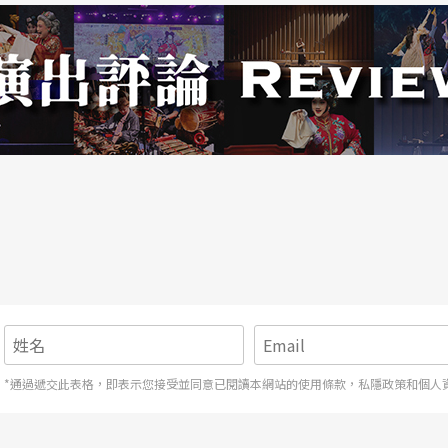
生成立，但金承志笑說：「八個導演怎麼拍戲？」
理，擴大到校外招生，最後學化學、心理、醫學、
經營合唱團，他也遇到了挫折。金承志苦笑著說：
、對團員樹立權威，自負又刻意搞笑。眼看團員流
經常請大家吃飯、聚餐、K歌。這樣做有用，但
揮本質不夠好，才調整自我、研讀經典、聆聽團
從神曲《張士超你到底把我家鑰匙放在哪裡了》之
春節自救指南》……這樣新形式和題材的作品，反
在台灣團隊尋求企業贊助之時，他們已經走上企業
*通過遞交此表格，即表示您接受並同意已閱讀本網站的使用條款，私隱政策和個人
即使事情愈來愈多，責任愈來愈大，金承志仍不改
樂也是普通的音樂。我要做的事情就是在普通的日