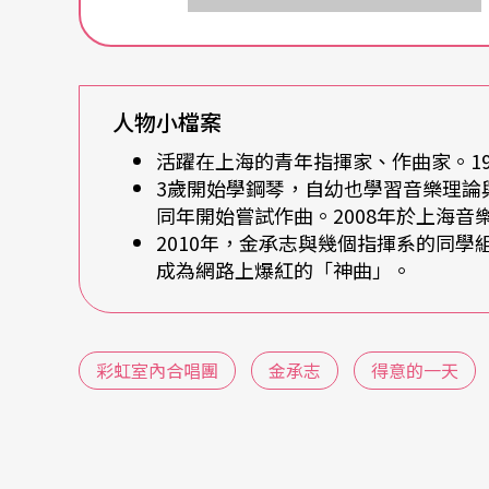
出一、兩位的缺，卻有上千來自東西南北各省
特別才藝爭取，或者……試圖只是想跟金承志
人物小檔案
別以為台上的他會的只有戲謔。仔細聆聽他的
活躍在上海的青年指揮家、作曲家。1
法，卻都是具有相當水準。而合唱團的演出也
3歲開始學鋼琴，自幼也學習音樂理論
代音樂，對民族、流行、爵士也都有所耕耘。
同年開始嘗試作曲。2008年於上海音
2010年，金承志與幾個指揮系的同
陰錯陽差
進入合唱世界
成為網路上爆紅的「神曲」。
這麼多演出的鬼點子，想必從小就是個古靈精
孩，從小就惹怒了全世界了！小學換過兩所，
彩虹室內合唱團
金承志
得意的一天
我，就說『媽我要轉校』！」但為什麼走上藝
小學來班上挑學生，我看班上兩個班花都去了
是媽媽說我從三歲開始學琴，已經會彈了，為