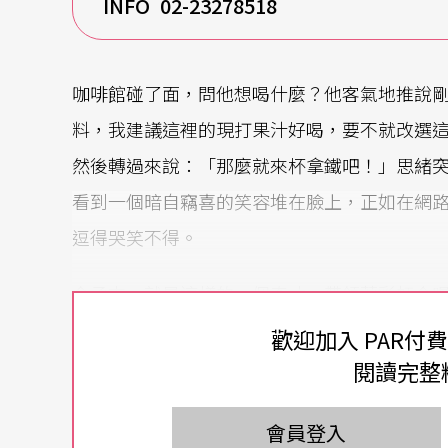
INFO 02-23278518
咖啡館碰了面，問他想喝什麼？他客氣地推說
料，我建議這裡的現打果汁好喝，要不就改選
然後轉過來說：「那麼就來杯拿鐵吧！」思緒
看到一個暗自竊喜的笑容堆在臉上，正如在網
逗得哭笑不得。
金承志，就是這樣的一個奇才。帶領著彩虹合
現方式在對岸迅速竄紅。擺脫大陸合唱團那種
歡迎加入 PAR付
跳舞、戴墨鏡、綁頭巾、拿大聲公傳話、安排
閱讀完整
球西瓜往觀眾席扔……讓台下情緒沸騰到極點
會員登入
受邀上節目，更令人難以置信的是在網路串連