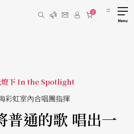
:::
0
下 In the Spotlight
海彩虹室內合唱團指揮
將普通的歌 唱出一