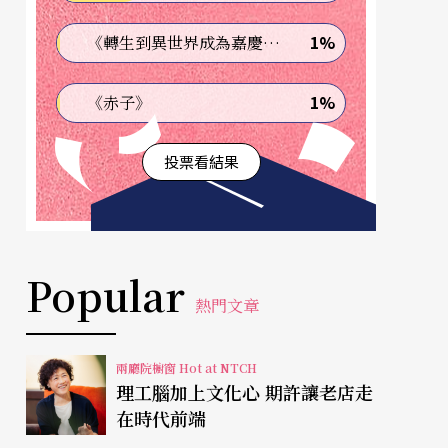
1%
《轉生到異世界成為嘉慶君—發現我的祖先是詐騙集團!?》
1%
《赤子》
投票看結果
Popular
熱門文章
兩廳院櫥窗 Hot at NTCH
理工腦加上文化心 期許讓老店走
在時代前端