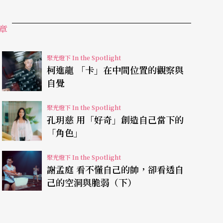
個班花都去了舞蹈班……」
章
只重複練一首歌，再難的在旁邊聽的都會了，偏偏
聚光燈下 In the Spotlight
有首歌叫做《種太陽》，歌詞大略就是有一個美麗
柯進龍 「卡」在中間位置的觀察與
個種在北冰洋，還有一個要放晚上……我心想冰雪
自覺
指出老師的錯誤，老師為了尊嚴考他聽力，想不到
聚光燈下 In the Spotlight
出來，一音不差地從低到高唸出來。惱羞成怒的老
孔玥慈 用「好奇」創造自己當下的
「角色」
調到彈鋼琴，最後被貶去印樂譜。熬到畢業之後，
了！」
聚光燈下 In the Spotlight
謝孟庭 看不懂自己的帥，卻看透自
心想乾脆當壞人流氓好了！於是進入普通中學，所
己的空洞與脆弱（下）
看著同學們被警察摁著往警車上拽，逃過一劫的他
自己都不喜歡的抉擇。」到了高中，他意識到該選