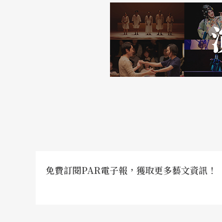
彩虹合唱團原先由八位上海音樂學院指揮系學
於是他們從校內的音樂學、音樂教育、藝術管
物理、法律的……五花八門什麼都有。只可惜
「有一陣子我狂熱於『扮演大師』，留長頭髮
動率大，我以為是自己的後勤做得不夠好，所以
是有限！」直到他發覺問題，理解到核心在指
員，剪了頭髮重新出發。
本著「歌詞應該為情緒服務」的想法，合唱團
後爆紅，接著又推出《感覺身體被掏空》、《
免費訂閱PAR電子報，獲取更多藝文資訊！
映了年輕人的生活，引起了廣大共鳴。如今，
化經營，更有人看好、投資他們的事業。然而
調皮的個性地說：「我是一個普通人，我的音