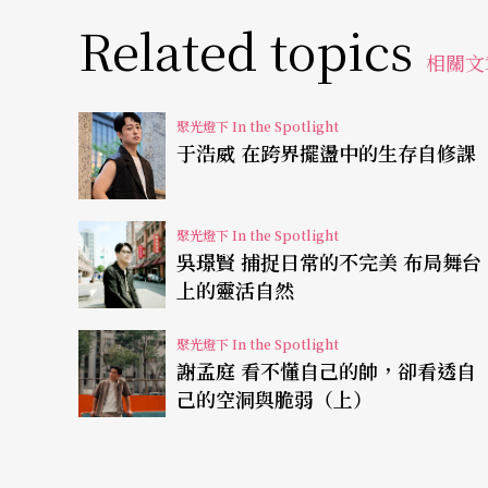
Related topics
就說我喜歡合唱。結果進去了之後才知道，兩
相關文
無奈的他只好在合唱班待著，但當時一個學期
聚光燈下 In the Spotlight
他只要聽一遍就記得。而且歌詞令他困惑：「
于浩威 在跨界擺盪中的生存自修課
的願望，要播種很多太陽，一個種在南極、一
都融化了，這地球怎麼辦？」更慘的是他常常
聚光燈下 In the Spotlight
他從三個音、四個音、加到十三個音都能夠聽
吳璟賢 捕捉日常的不完美 布局舞台
上的靈活自然
師於是讓他一路從高聲部調到低聲部、低聲部
他心想：「合唱這種東西，老子一輩子也不碰
聚光燈下 In the Spotlight
謝孟庭 看不懂自己的帥，卻看透自
初中時期，他痛恨那種聽話被表揚的好孩子，
己的空洞與脆弱（上）
有叛逆時期的荒唐事都做了。直到有天打架，
才警覺：「我不能為了讓好孩子恐懼我，做了