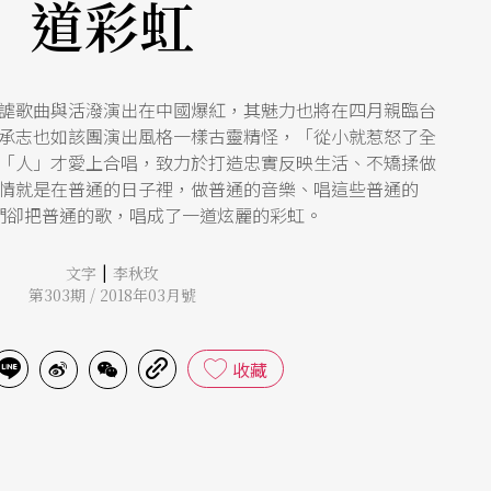
道彩虹
謔歌曲與活潑演出在中國爆紅，其魅力也將在四月親臨台
承志也如該團演出風格一樣古靈精怪，「從小就惹怒了全
「人」才愛上合唱，致力於打造忠實反映生活、不矯揉做
情就是在普通的日子裡，做普通的音樂、唱這些普通的
們卻把普通的歌，唱成了一道炫麗的彩虹。
|
文字
李秋玫
第303期 / 2018年03月號
收藏