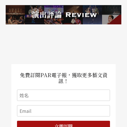
影響，才能相信。同時也為了去中心化，讓每個觀
眾有自己的體驗與詮釋，觀眾也可以影響別人的體
驗。」
日常空間除了讓表演的質地得拿捏地更精準，才足
以征服空間與那獨特的少數觀眾，也使得他的作品
有一種真假難辨的玩心，除了摩托車、汽車，還有
在百年前曾是公有市場的紅樓舉辦的《張吉米的喜
免費訂閱PAR電子報，獲取更多藝文資
訊！
酒》（2008）。演出結束七年後，他在一場藝穗節
的分享會中，遇見一位曾參與喜酒的澳門人，他對
張吉米說：「我以為那是真的演出！」當喜宴作為
一種私密空間，成為了半公開的場合，知情者／非
知情者相聚一堂，觀演的層次就產生了極大變化，
立即訂閱