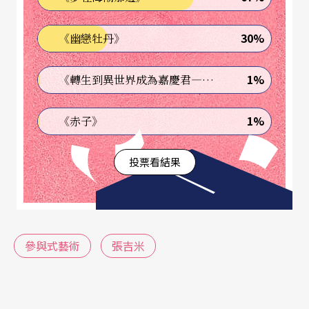
＃梗王
30%
《幽戀牡丹》
張吉米不避諱自己進入劇場的動機「不純正」，
「我就是為了把妹才進入劇團呀！」他最初的夢想
1%
《轉生到異世界成為嘉慶君—發現我的祖先是詐騙集團!?》
是成為科學家，讀五專機械科時，經歷少年維特式
的自我質疑，「我每天上學、回家，想為什麼要把
1%
《赤子》
我這塊肉，放到學校，放學後又要把我這塊肉，放
投票看結果
到摩托車上然後載回家，到隔天早上，再搬到學
校，再搬回家裡……」專三時被退學，去資訊中心
學電腦，同班女同學邀他做戲，「突然參與一個演
出，好像有些什麼東西，但我不知道那是什麼，只
參與式藝術
張吉米
是一群人在一起，很開心。劇場從來不是我職業的
選擇，我只是因為有趣，所以還在這裡。」