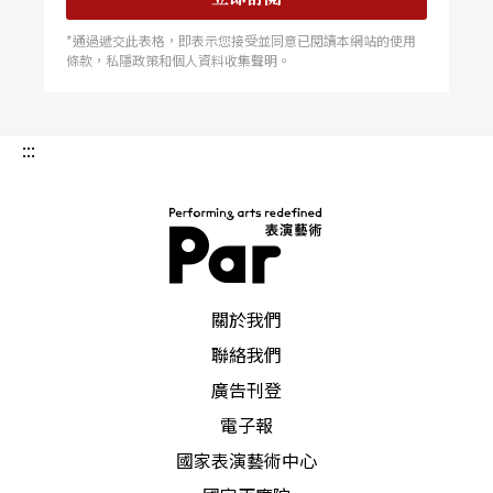
對張吉米來說，這是他首次意識到日常如何影響觀
*通過遞交此表格，即表示您接受並同意已閱讀本網站的使用
眾，同時，觀眾的位置如何影響作品的觀演關係。
條款，私隱政策和個人資料收集聲明。
＃觀眾的位置
:::
影響他最大的作品是《張吉米的喜酒》，他說：
「最先只是好玩，劇場人的夢想就是自己的喜酒在
劇場辦。但真的開始賣票，對觀眾的意義就產生了
PAR 表演藝術雜誌
變化。從賣票開始，喜酒從私密轉為公開的關係，
關於我們
但公開中又包含私密，這雙重性同時存在於那個場
聯絡我們
域，有朋友，有陌生人，那最初的觀演關係從中而
廣告刊登
生，我在此之前從沒看見觀眾，此後，發現觀眾的
電子報
國家表演藝術中心
可能性不一樣了。」