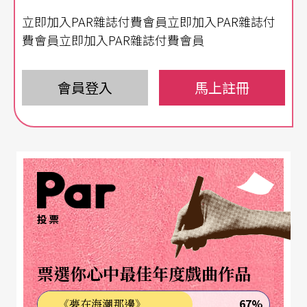
立即加入PAR雜誌付費會員立即加入PAR雜誌付
高中以前，張吉米還沒長成這樣鬼點子一籮筐，眼
費會員立即加入PAR雜誌付費會員
神不閃不躲地，對生活、藝術、人充滿好奇的樣
子，「我很害羞，我不看人，那時都靠鞋子記人，
會員登入
馬上註冊
後來老師糾正我，我為了訓練自己才到路上到處瞪
著眼睛找人看，在公車、在捷運上，看久了，才發
現自己可以了。」視線抬高了，他看見每個人的
臉，後來不靠鞋子，就靠星座血型記憶朋友、觀
眾，比如他為每位參與《CYH-279 摩托計程車》的
觀眾寫報導發表網誌，至今仍記得每位參與者的星
投票
座血型，「觀眾不只是觀眾的標籤，他是每一個
人。」
票選你心中最佳年度戲曲作品
67%
《夢在海潮那邊》