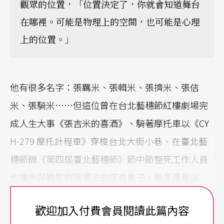
觀眾的位置，「位置決定了，你就會知道舞台
在哪裡。可能是物理上的空間，也可能是心理
上的位置。」
他有很多名字：張羈米、張輯米、張擠米、張佶
米、張騎米……但這位曾在台北藝穗節紅樓劇場完
成人生大事《張吉米的喜酒》、騎著摩托車以《CY
H-279 摩托計程車》穿梭台北大街小巷、在臺北藝
穗節辦《第四屆臺北藝穗節》節中節整死工作人員
也讓參與觀眾跑錯場子的怪奇男子，最多還是以
「張吉米」被認識，但若按照他記憶他人的方式，
歡迎加入付費會員閱讀此篇內容
那會是：摩羯座，B型。