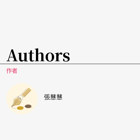
胎要長大時的邊界，接近嬰兒剛成形時還沒有手
指，慢慢長出來的感覺。我探索不同的可能，但我
不知道那是什麼，可能很爛，但也可能別人覺得很
好，而朝這方向發展。」張吉米不諱言《CYH-279
Authors
摩托計程車》是低成本實驗，但有朋友對他說，看
了這個作品才知道一個人也可以創作。
作者
＃日常生活
張慧慧
在資訊流沖刷的當代景觀社會中，對張吉米來說，
安全無垢的鏡框式人造舞台所營造的幻覺再難說服
他，「我在意更多細節，去理解所見的真假。這使
我的空間要更真實，這種真實有可能跟表演者互相