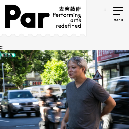
跳到主要內容區塊
網站導覽
:::
:::