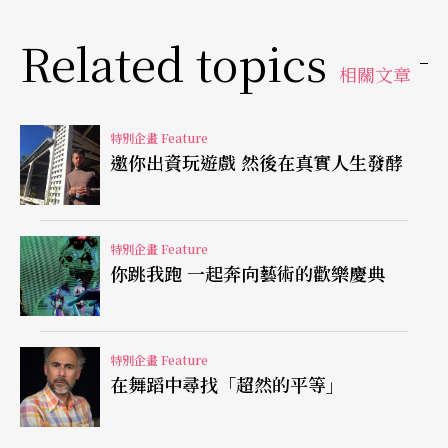
「有趣」是他參與劇場的理由，也是觀者參與他的
Related topics
作品的直接感受。二○○八年成立梗劇場，之後的
相關文章
一系列作品都充滿著遊戲的參與趣味，比如《CYH-
279 摩托計程車》（2012）、《汽車劇闖》（201
特別企畫 Feature
邀你出資玩遊戲 然後在真實人生發酵
3），每回演出皆限定一位觀眾的稀缺式展演，讓演
出就如同「很酷的朋友陪著玩」，他也曾因「陪著
玩」的不確定性，讓演出時間長達八小時（那回他
特別企畫 Feature
你跳我跑 一起奔向藝術的歡樂慶典
帶著觀眾到海邊談天），創下台灣劇場史中，參與
人數最少以及空間最小與最大的紀錄。
特別企畫 Feature
張吉米用看似鬆散的結構，設計私密／半公開／公
在舞蹈中尋找「超然的平等」
開的分享模式（單一售票／臉書打卡／網誌），模
糊了觀／演、藝術／日常等種種疆界，「我像是胚