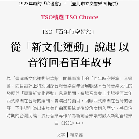
1923年時的「玲瓏會」。（臺北市立交響樂團 提供）
TSO精選 TSO Choice
TSO「百年時空逆旅」
從「新文化運動」說起 以
音符回看百年故事
為「臺灣新文化運動紀念館」開幕而演出的「百年時空逆旅」音樂
會，節目設計上特別回探台灣音樂百年發展脈絡。台灣音樂文化的
發展與「臺灣新文化運動」息息相關，這場音樂會上半場還原當年
西式樂團在台灣的編制、曾演出的曲目，回顧西式樂團在台灣的發
展，下半場則演出由旅美作曲家張玹從後設角度切入歷史，將日治
時期的台灣民謠、流行音樂等作品為新創音樂素材融入新創管絃樂
曲《1931》中。
|
文字
賴家鑫