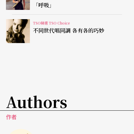
半場則由北市交委託作曲家張玹以當代音樂家的身
「呼吸」
分，從後設的角度審視台灣音樂歷史，將日治時期
的流行音樂等作品為新創音樂的素材融入新創管絃
TSO精選 TSO Choice
不同世代唱同調 各有各的巧妙
樂曲《1931》中 。
Authors
作者