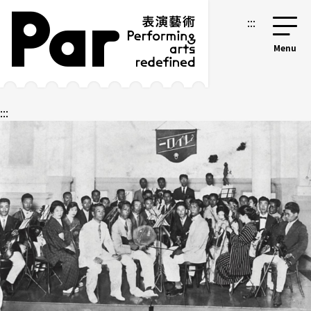
跳到主要內容區塊
網站導覽
:::
:::