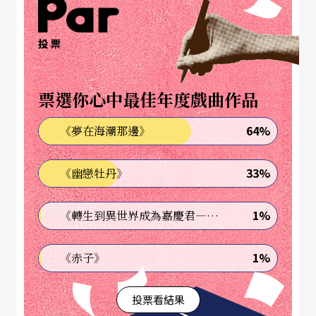
灣民謠，成為台灣新劇發展重要代表作。
「日治時期台灣菁英林獻堂、蔣渭水等人，於一九
投票
二一年在靜修女中成立『臺灣文化協會』，透過演
講會、讀報社、文化劇等，宣揚新的觀念與思想，
票選你心中最佳年度戲曲作品
推展新文化運動。而距離靜修女中不遠的大稻埕，
64%
《夢在海潮那邊》
除了商家林立、外商匯集，戲曲活動繁盛之外，更
是文人、音樂家、藝術家的聚集地！這裡既有國際
33%
《幽戀牡丹》
摩登的風貌，也有傳統文化，有最流行的歌曲、最
1%
《轉生到異世界成為嘉慶君—發現我的祖先是詐騙集團!?》
本土的文化，是新舊文化交融場域。同時也孕育出
非常多文化人，包括藝術家、畫家、音樂家、攝影
1%
《赤子》
家等，蔣渭水先生的大安醫院也在這裡，就是今日
延平北路二段義美食品。」臺北藝術大學戲劇學系
投票看結果