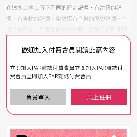
在這塊土地上留下不同的歷史記憶，有建築的記
憶、有食物的記憶，當然還有音樂的歷史記憶。台
灣音樂歷史有確實的研究與記載，是從日治時期開
始，這時期除了有日本學者如黑澤隆朝等進入原住
歡迎加入付費會員閱讀此篇內容
民部落採集研究音樂，另外還有福佬人在清朝時，
從中國大陸帶來的南北管，以及台灣本地發展出來
立即加入PAR雜誌付費會員立即加入PAR雜誌付
的歌仔戲、小戲、客家戲、布袋戲等等，都有資料
費會員立即加入PAR雜誌付費會員
或劇種的傳承，同時還有基督教會及留日的台灣學
生引進西方音樂，使西方音樂成為一九二○年代
會員登入
馬上註冊
「新文化運動」很重要的部分，這種種的因素，造
就呂泉生老師編寫音樂的《閹雞》
（編按）
在日治
皇民化時期大膽地以台語在大稻埕永樂座上演唱台