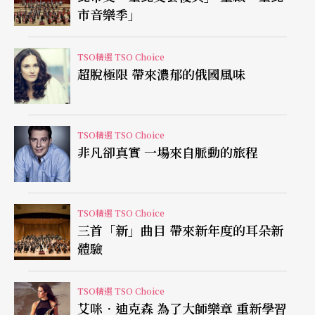
市音樂季」
音樂會分成兩個部分：上半場是由國立臺灣師範大
TSO精選 TSO Choice
學教授
呂鈺秀
策劃，下半場由
張啓豐
教授策劃。上
超脫極限 帶來濃郁的俄國風味
半場以還原當年西式樂團在台灣的編制、曾演出的
曲目，回顧西式樂團在台灣的發展， 曲目將由男高
TSO精選 TSO Choice
音王典演唱祈雷亞的〈費德瑞柯的悲歌〉、奧地利
非凡卻真實 一場來自脈動的旅程
作曲家舒伯特《野玫瑰》，留法女高音蔡澐宣將演
唱義大利歌劇作曲家普契尼歌劇《波西米亞人》中
TSO精選 TSO Choice
著名的詠歎調〈我的名字叫咪咪〉，同時將演唱台
三首「新」曲目 帶來新年度的耳朵新
灣政治運動先鋒蔡培火的歌曲〈咱臺灣〉，還原當
體驗
年女歌唱家林氏好演唱此曲的場景，並演奏蘇佩
《輕騎兵》序曲與比才歌劇《卡門》中的選曲。下
TSO精選 TSO Choice
艾咪．迪克森 為了大師樂章 重新學習