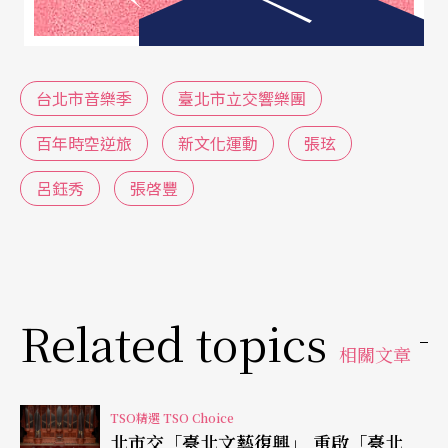
系主任張啟豐說。
紀念新文化運動 開啟音樂百年之旅
台北市音樂季
臺北市立交響樂團
即將在十月開幕的「臺灣新文化運動紀念館」，考
百年時空逆旅
新文化運動
張玹
量到台灣新文化運動與大稻埕密切的地緣與歷史關
呂鈺秀
張啓豐
係，臺北市政府文化局將館址選在日治時期位於大
稻埕的臺北北警察署，也就是靜修女中隔鄰之處，
以向台灣文化界與致力追求民主政治的前輩們致
敬，同時展開「臺北文藝復興」等系列活動。由
臺
Related topics
北市立交響樂團
在十月六日於中山堂演出的「百年
相關文章
時空逆旅」音樂會即是開幕活動之一，企圖帶領聽
／觀眾回到百年前的台灣，展開台灣音樂一百年的
TSO精選 TSO Choice
北市交「臺北文藝復興」 重啟「臺北
時空之旅。