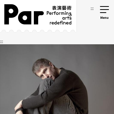
跳到主要內容區塊
網站導覽
:::
:::