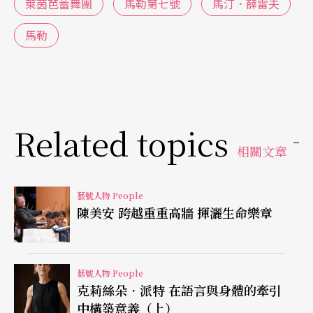
萊茵芭蕾舞團
馬勒第七號
馬汀．薛雷夫
以工藝精神為底蘊的創作之路
馬勒
在瑞士、德國、奧地利等德語區，工人匠藝與專業
技能的鍛鍊格外受到敬重，薛雷夫也強調自己是在
傳統西方文化（abendländischen Kultur）氛圍中
Related topics
成長的，這樣的性格影響著他對舞蹈的觀感，以及
相關文章
對芭蕾的堅持：「從事（芭蕾舞）這個職業有許多
的要求，至少在當你想要在一定的高度上，去深入
藝號人物 People
陳美安 跨越重重高牆 揮灑生命樂章
且密集地去掌握它的時候。它必須在形式，技巧和
情感之中，找到相互間的平等。」
藝號人物 People
為何是芭蕾？當代舞蹈在歐洲處於不斷更迭翻新的
克莉絲朵．派特 在語言與身體的牽引
中構築意義（上）
局面，概念舞蹈與即興、視覺和裝置藝術的跨域結