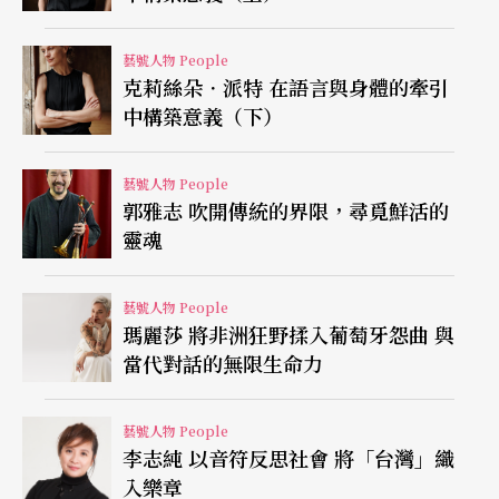
合，甚至是走出劇場空間的環境劇場、限地創作等
藝號人物 People
等。對此，身為一個芭蕾舞團的編舞家與藝術總
克莉絲朵．派特 在語言與身體的牽引
中構築意義（下）
監，是否也有躍躍欲試其他舞蹈形式的時候？薛雷
夫說：「興趣當然是有的，這不在話下。」隨即便
藝號人物 People
進入長達十秒鐘的沉默，爾後，他緩緩描述自己一
郭雅志 吹開傳統的界限，尋覓鮮活的
路的經驗：萊茵歌劇院對於自由舞台的創作者也是
靈魂
開放的，也曾經邀請自由編舞家諸如出身威廉．佛
藝號人物 People
塞舞團的芮吉娜．馮．貝克爾（Regina van Berke
瑪麗莎 將非洲狂野揉入葡萄牙怨曲 與
l）創作，但舞團有自己要承擔的任務，即使在技巧
當代對話的無限生命力
的訓練上，盡可能地援引了從巴蘭欽到康寧漢，從
藝號人物 People
瑜珈到亞歷山大技巧的各種嘗試，更在每一次作品
李志純 以音符反思社會 將「台灣」織
中或多或少有形式上的破格與反差。但是這中間仍
入樂章