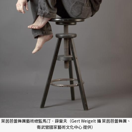
萊茵芭蕾舞團藝術總監馬汀．薛雷夫（Gert Weigelt 攝 萊茵芭蕾舞團、
衛武營國家藝術文化中心 提供）