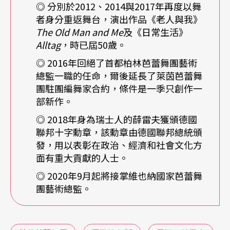
直在這條路上直線前進著。」在訪談中，溫文儒雅
◎ 分別於2012、2014與2017年再度以舞
者身分重返舞台，演出作品《老人與我》
的薛雷夫絲毫沒有任何倨傲與姿態，與人親近大約
The Old Man and Me
及《日常生活》
也是他工作時的特性，同時在所有跟舞蹈有關的自
Alltag
，時已屆50歲。
述中，都可以感覺到他的執著。問及在德國工作已
◎ 2016年回絕了首都柏林芭蕾舞團藝術
總監一職的任命，爾後延長了萊茵芭蕾舞
逾廿個年頭，是否有過異鄉人的感覺？薛雷夫微笑
團駐團編舞家合約，條件是一季只創作一
描述：「我們瑞士人在語言表達上比較不直接，即
部新作。
便緩慢也能逐步表達完整。這不總是好事，我們的
◎ 2018年身為瑞士人的薛雷夫獲頒德國
聯邦十字勳章，該勳章由德國聯邦總統頒
婉轉是建立在比較敏感的內在，不管好的或壞的，
發，用以表彰在政治、經濟和社會文化方
就是不輕易表現出來。德國（的工作與生活）促使
面有重大貢獻的人士。
我成為一個正面意義上更為誠懇的人及藝術工作
◎ 2020年9月起將接掌維也納國家芭蕾舞
者。並不是說瑞士人就比較投機或不誠懇，這也絕
團藝術總監。
非我要表達的意思，只是在這方面我改變了非常
多。」