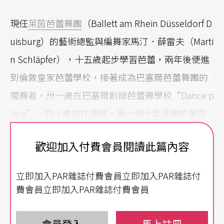
現任
萊茵芭蕾舞團
（Ballett am Rhein Düsseldorf D
uisburg）的藝術總監與編舞家馬汀．薛雷夫（Marti
n Schläpfer），十五歲起步學習芭蕾，兩年後便進
到倫敦皇家芭蕾學校，接著成為巴塞爾芭蕾舞團的
獨舞者，卅一歲在巴塞爾創辦芭蕾舞學校“Dance p
lace”，四十歲前往德國，第一個十年受聘於美茵
茲市立芭蕾，第二個十年則開始執掌隸屬於萊茵歌
歡迎加入付費會員閱讀此篇內容
劇院（杜塞道夫／杜伊斯堡），擁有四十八名專業
舞者的德國萊茵芭蕾舞團。二○二○年，他即將接
立即加入PAR雜誌付費會員立即加入PAR雜誌付
任歐洲規模最大、擁有逾百名舞者的維也納國家芭
費會員立即加入PAR雜誌付費會員
蕾舞團藝術總監。獲獎無數，一帆風順的人生，像
一道工整的棋盤布局，依序演進，卻在他親口娓娓
會員登入
馬上註冊