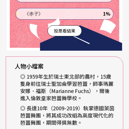
耕耘。出生在阿爾特施泰滕的務農家庭，家中無人
有任何藝術與人文背景，父親反對他成為舞者，僅
1%
《赤子》
僅因為一個走進芭蕾舞學校的意外，便取得了舞蹈
投票看結果
獎學金，以十八歲之齡便成為專業芭蕾舞者並隨著
舞團四處巡迴，最遙遠，到過加拿大，也到過中
國。中間兩度感覺迷惘，短暫停止了跳舞，遂又返
回了舞蹈，成為專業舞蹈教師。爾後，受聘為伯恩
人物小檔案
城市劇院的芭蕾編舞者，也正式開始「練習」編
◎ 1959年生於瑞士東北部的農村，15歲
舞，開啟了至今未輟的創作生涯。他不斷挑戰芭
隻身前往瑞士聖加侖學習芭蕾，師事瑪麗
安娜．福斯（Marianne Fuchs），爾後
蕾，甚或古典音樂這個古老技藝的創作框架，使之
進入倫敦皇家芭蕾舞學校。
更親近當代觀眾。他說，他從未強求過這一切。
◎ 長達10年（2009-2019）執掌德國萊茵
芭蕾舞團，將其成功改組為高度現代化的
「若這是個看來很成功的人生，大概只是因為我一
芭蕾舞團，期間得獎無數。