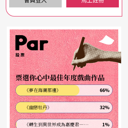
道來時，總還帶著一絲溫厚遲疑與身不由己。
從未強求的直線人生
瑞士阿爾特施泰滕—聖加侖—倫敦—巴塞爾—伯恩
—德國美茵茲—杜塞道夫與杜伊斯堡，這條除了倫
投票
敦之外，意外巧合地沿著萊茵河岸一路北上的地理
線，串聯了馬汀．薛雷夫將近六十年的人生。
票選你心中最佳年度戲曲作品
「生活本身就是一串連續動作，作為一個舞者總是
66%
《夢在海潮那邊》
會經歷到的。」薛雷夫細數著每一個地圖上畫下的
32%
《幽戀牡丹》
點與線，如何轉折了他的芭蕾生涯，但他也強調，
如果人生的機運許可，他情願一直待在同一個地方
1%
《轉生到異世界成為嘉慶君—發現我的祖先是詐騙集團!?》