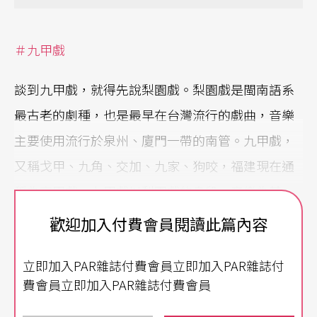
＃九甲戲
談到九甲戲，就得先說梨園戲。梨園戲是閩南語系
最古老的劇種，也是最早在台灣流行的戲曲，音樂
主要使用流行於泉州、廈門一帶的南管。九甲戲，
又稱戈甲、九角、交加、九家、狗咬，福建現在通
稱為高甲戲。九甲戲以梨園戲的身段、音樂為基
礎，再加上北管的音樂、武戲，形成「南北交加」
歡迎加入付費會員閱讀此篇內容
的藝術特色。
立即加入PAR雜誌付費會員立即加入PAR雜誌付
九甲戲在閩南地區的發展，起先是宋江陣結合梨園
費會員立即加入PAR雜誌付費會員
戲形成的「合興戲」。清中葉以後，徽班和江西弋