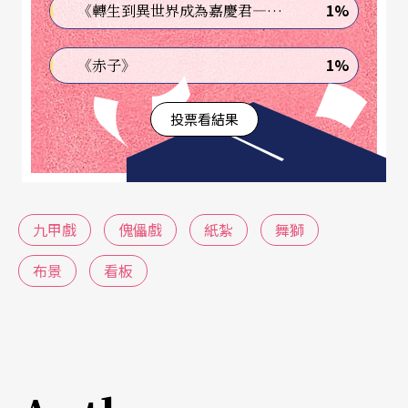
1%
《轉生到異世界成為嘉慶君—發現我的祖先是詐騙集團!?》
一九六○年代以後逐漸式微。目前台灣九甲戲班僅
存「南管新錦珠劇團」，演出之外，亦在彰化南北
1%
《赤子》
管音樂戲曲館、泉州社區、伸港國中進行傳習教
投票看結果
學。
＃傀儡戲
傀儡戲種類眾多，閩南、台灣一般所見皆為懸絲傀
九甲戲
傀儡戲
紙紮
舞獅
儡。目前可見最早傀儡戲在台灣的演出記錄在道光
布景
看板
十五年，而實際自福建傳入的時間應該更早。台灣
的傀儡戲大致可分為南、北兩個流派。南派傀儡屬
泉州傀儡系統，盛行於高雄、台南一帶，演出內容
多是一些情節簡單的吉慶短劇，戲偶較小而動作更