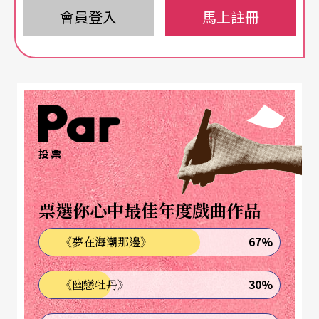
腔班流入閩南，從中吸收劇目和表演形式。清末民
會員登入
馬上註冊
初至一九二○年代，上海京班在閩南流行，九甲戲
又吸收了部分劇目和武戲表演。大約在「合興戲」
時期，九甲戲從閩南地區傳入台灣，受到北管及本
地京班的影響，形成龐雜而多變的樣貌，台灣民間
有句俗語：「土地公看九甲戲──亂闖」正反映了
投票
這樣的演出特色。
票選你心中最佳年度戲曲作品
日治時期「小錦雲南管戲團」（後改名「泉州錦上
花」）是台灣最早成立的職業九甲劇團，經營者王
67%
《夢在海潮那邊》
包的學生遍及全台，光復後成立的九甲劇團，多由
30%
《幽戀牡丹》
其傳人組成。九甲戲在台灣曾盛極一時，尤其流行
於台中后里、彰化伸港鄉泉州厝及金門地區，然而