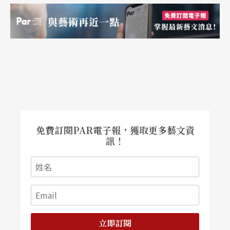
一九六○年代是傀儡戲在台灣最蓬勃的時候，之後
因宗教活動減少、新興娛樂興起，傀儡戲逐漸沒
落。目前台灣南部在團數及演出量上，都較北部
多。有些傀儡戲團也經常受邀文化場合演出，甚至
朝向脫離宗教儀式、更重表演性質的商業劇團發
展，最具代表性的有「錦飛鳳傀儡戲團」。
免費訂閱PAR電子報，獲取更多藝文資
訊！
立即訂閱