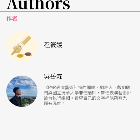
Authors
細膩，音樂屬於南管系統的傀儡調，但也有南北多
聲腔交雜的情形，甚至有西洋樂器的加入。北派傀
作者
儡則屬閩西、漳州系統，流行於蘭陽平原地區，戲
偶較大但僅能表現象徵性動作，音樂以北管戲曲為
程筱媛
主，能演出成套的亂彈戲文。
以宗教功能來說，南派著重祈福，而北派更重除
吳岳霖
煞。兩派的戲神信仰亦不相同，南派拜田都元帥，
《PAR表演藝術》特約編輯、劇評人、戲劇顧
北派則拜西秦王爺、蛇聖公、玉皇大帝、鍾馗、水
問與國立清華大學兼任講師，曾任表演藝術評
論台執行編輯。希望自己的文字裡能夠有光，
德星君等。傀儡戲在台灣一直從屬於宗教活動，娛
還有溫度。
樂性較低，因此未能普遍流行，許多傀儡戲藝人也
大多以此為副業。然而也因為它的宗教功能，而能
持續在民間活動。