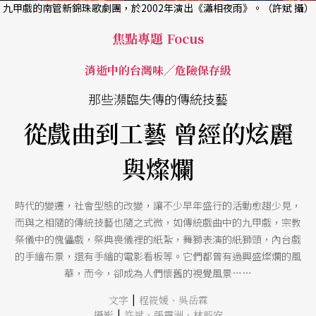
九甲戲的南管新錦珠歌劇團，於2002年演出《瀟相夜雨》。（許斌 攝）
焦點專題 Focus
消逝中的台灣味╱危險保存級
那些瀕臨失傳的傳統技藝
從戲曲到工藝 曾經的炫麗
與燦爛
時代的變遷，社會型態的改變，讓不少早年盛行的活動愈趨少見，
而與之相隨的傳統技藝也隨之式微，如傳統戲曲中的九甲戲，宗教
祭儀中的傀儡戲，祭典喪儀裡的紙紮，舞獅表演的紙獅頭，內台戲
的手繪布景，還有手繪的電影看板等。它們都曾有過興盛燦爛的風
華，而今，卻成為人們懷舊的視覺風景……
|
文字
程筱媛
、
吳岳霖
|
攝影
許斌
、
張震洲
、
林韶安