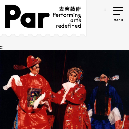
跳到主要內容區塊
網站導覽
:::
:::