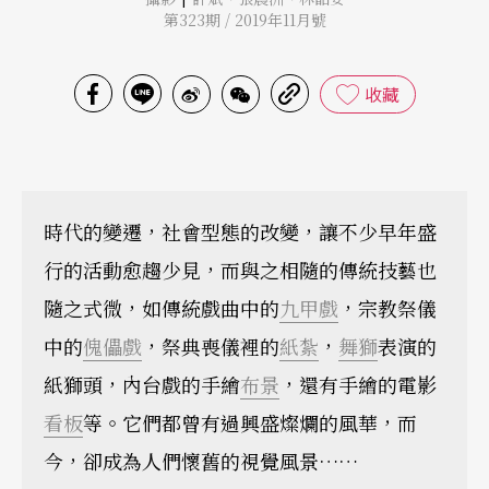
第323期 / 2019年11月號
收藏
時代的變遷，社會型態的改變，讓不少早年盛
行的活動愈趨少見，而與之相隨的傳統技藝也
隨之式微，如傳統戲曲中的
九甲戲
，宗教祭儀
中的
傀儡戲
，祭典喪儀裡的
紙紮
，
舞獅
表演的
紙獅頭，內台戲的手繪
布景
，還有手繪的電影
看板
等。它們都曾有過興盛燦爛的風華，而
今，卻成為人們懷舊的視覺風景……