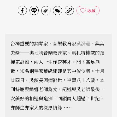
收藏
台灣重要的鋼琴家、音樂教育家
吳漪曼
，與其
夫婿——奧地利音樂教育家、莫札特權威的指
揮家蕭滋，兩人一生作育英才，門下高足無
數，知名鋼琴家葉綠娜即是其中佼佼者。十月
廿四日，吳漪曼因病辭世，享壽八十八歲，本
刊特邀葉綠娜老師為文，記述與吳老師最後一
次美好的相遇與道別，回顧兩人超過半世紀、
亦師生亦家人的深厚情緣……