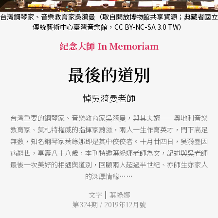
台灣鋼琴家、音樂教育家吳漪曼（取自開放博物館共享資源；典藏者國立
傳統藝術中心臺灣音樂館，CC BY-NC-SA 3.0 TW）
紀念大師 In Memoriam
最後的道別
悼吳漪曼老師
台灣重要的鋼琴家、音樂教育家吳漪曼，與其夫婿——奧地利音樂
教育家、莫札特權威的指揮家蕭滋，兩人一生作育英才，門下高足
無數，知名鋼琴家葉綠娜即是其中佼佼者。十月廿四日，吳漪曼因
病辭世，享壽八十八歲，本刊特邀葉綠娜老師為文，記述與吳老師
最後一次美好的相遇與道別，回顧兩人超過半世紀、亦師生亦家人
的深厚情緣……
|
文字
葉綠娜
第324期 / 2019年12月號