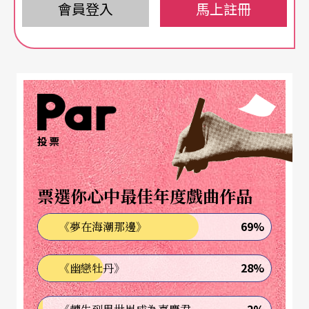
前看見老師插管無法言語的模樣，心中預期最糟的
會員登入
馬上註冊
狀況。沒想到走進病房看見吳老師躺在病床上，笑
盈盈地，非常高興看到我們的到來，精神抖擻頭腦
清楚地告訴我們當天早上訪客的名字，然後問我們
怎麼來的。跟她說「走路來的」，聽不見，又在她
耳邊大聲說了一遍，這下她真的大為驚訝，興奮得
投票
對看護說「他們是走路來的——」。看見魏樂富
來，她更是欣喜異常，好幾次跟他握手致謝，但似
票選你心中最佳年度戲曲作品
乎吳老師並不記得之前他曾經來過加護病房探望，
69%
《夢在海潮那邊》
還對幫傭說“He came from Germany.”——那天
吳老師看起來非常快樂，告訴我「有好多人來看
28%
《幽戀牡丹》
我」——但她記得我曾經來過，雖然之前的病情是
那麼危急讓人擔憂。但那天似乎又如往常，吳老師