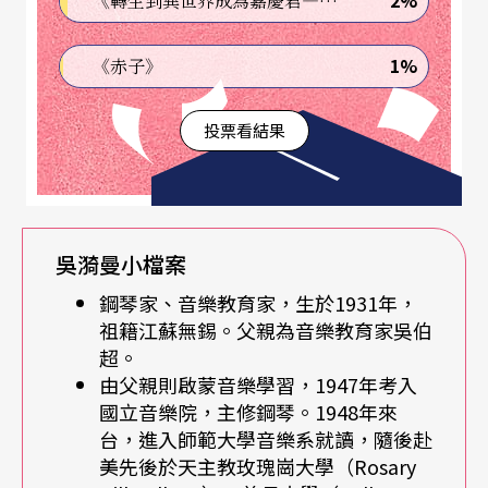
2%
《轉生到異世界成為嘉慶君—發現我的祖先是詐騙集團!?》
恢復了生病前的模樣，幽默，健談……
1%
《赤子》
魏樂富正巧帶著iPad，他一直想讓吳老師看他為蕭
投票看結果
滋老師新創建的英文維基百科條目：
https://en.wiki
pedia.org/wiki/Robert_Scholz_(pianist)
，趁這機
會正好能把搜尋到的網頁給無吳老師看，她問是不
是要出書，魏樂富解釋了很多次，老師還是半知不
吳漪曼小檔案
解，只說眼睛看不清楚網頁上的字，但想看照片。
鋼琴家、音樂教育家，生於1931年，
這時她大聲叫著看護和幫傭說：「來看！這是我以
祖籍江蘇無錫。父親為音樂教育家吳伯
超。
前的樣子！」兩位女孩看了當然大聲叫道：「您以
由父親則啟蒙音樂學習，1947年考入
前是大美女啊！」吳老師聽了眉開眼笑，恢復了愛
國立音樂院，主修鋼琴。1948年來
台，進入師範大學音樂系就讀，隨後赴
開玩笑的本性，笑著說：「我是大美女啊！那她
美先後於天主教玫瑰崗大學（Rosary
（指我）就是『中』美女，魏老師是『中』美男啊