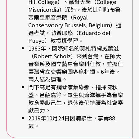
Hill College）、慈母大學（College
Misericordia）深造，後於比利時布魯
——」大家開懷大笑。幫傭答應之後會把網頁上的
塞爾皇家音樂院（Royal
內容唸給吳老師聽……
Conservatory Brussels, Belgium）通
過考試，隨普耶悠（Eduardo del
Pueyo）教授班學習。
1963年，國際知名的莫札特權威蕭滋
（Robert Scholz）來到台灣，在師大
音樂系及國立藝專音樂科任教，並擔任
臺灣省立交響樂團客席指揮。6年後，
兩人結為連理。
門下高足有鋼琴家葉綠娜、指揮陳秋
盛、呂紹嘉等。畢生與蕭滋攜手為音樂
教育奉獻己生，退休後仍持續為社會奉
獻己力。
2019年10月24日因病辭世，享壽88
歲。