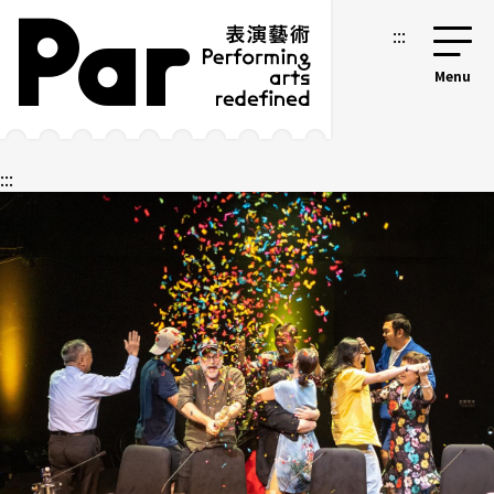
跳到主要內容區塊
網站導覽
:::
:::