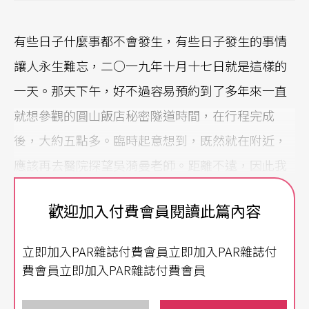
有些日子什麼事都不會發生，有些日子發生的事情
讓人永生難忘，二○一九年十月十七日就是這樣的
一天。那天下午，好不過容易預約到了多年來一直
就想參觀的圓山飯店秘密隧道時間，在行程完成
後，大約五點多。臨時起意想到，既然就在附近，
應該再去醫院探望吳漪曼老師。距離不遠，因此我
們就從圓山坐捷運到芝山站，徒步走磺溪彩虹健康
歡迎加入付費會員閱讀此篇內容
步道到振興醫院。
立即加入PAR雜誌付費會員立即加入PAR雜誌付
那天，吳老師看起來非常快樂……
費會員立即加入PAR雜誌付費會員
走進醫院天色已經昏暗，坐電梯上八樓時回想幾天