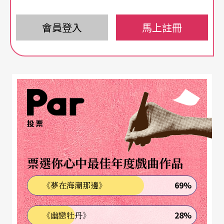
著他的徒子徒孫們充滿意見的發言，一波又一波不
停的舞蹈，對一位看過好幾代人歷經他所開創的舞
會員登入
馬上註冊
蹈形式的八十多歲老人，到底會有麼想法？這個聚
會把一些人聚集起來，就是要討論接觸即興現在到
底走到哪裡了。當時我問他身體可好，他說都沒問
題，所以我以為他的緩慢是一種選擇性面對世界的
方式，沒想到說再見之後沒多久他就發現生病了，
投票
在治療無效後，以一種慢慢fade out（淡出）的方
式離開了我們。
票選你心中最佳年度戲曲作品
接觸即興在台灣落腳三十餘年大大地改變了台灣舞
69%
《夢在海潮那邊》
蹈的面貌。從專業的呈現而言，以實際的接觸出
發，由即興發展出來的動作往往讓人意想不到，雙
28%
《幽戀牡丹》