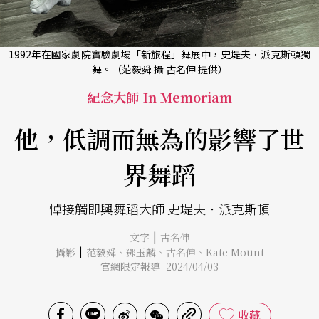
1992年在國家劇院實驗劇場「新旅程」舞展中，史堤夫．派克斯頓獨
舞。（范毅舜 攝 古名伸 提供）
紀念大師 In Memoriam
他，低調而無為的影響了世
界舞蹈
悼接觸即興舞蹈大師 史堤夫．派克斯頓
|
文字
古名伸
|
攝影
范毅舜
、
鄧玉麟
、
古名伸
、
Kate Mount
官網限定報導 2024/04/03
收藏