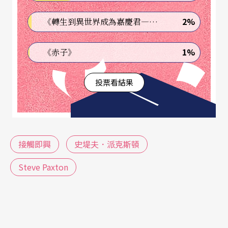
人動作的支撐也變得豐富又有機，不知不覺影響了
2%
《轉生到異世界成為嘉慶君—發現我的祖先是詐騙集團!?》
台灣新一代的舞蹈風格，大大地彰顯了舞蹈的當代
性。而更多的影響是專業表現以外的，如何使人去
1%
《赤子》
理解身體的多元變化，以及如生存法則一般、用身
體去感受自身以外的世界並與之互動，一環環的影
投票看結果
響如漣漪般地不停擴散，所向披靡。不僅台灣的舞
蹈如此，世界各地的舞蹈景象也都深受影響。
接觸即興
史堤夫．派克斯頓
我想寫這篇文章，因為這位大師在半個世紀多來，
以一種最低調無為的方式默默地影響了整個世界的
Steve Paxton
舞蹈面貌。但現在我想以個人與他接觸的時間截點
來介紹這位與眾不同的舞蹈大師。