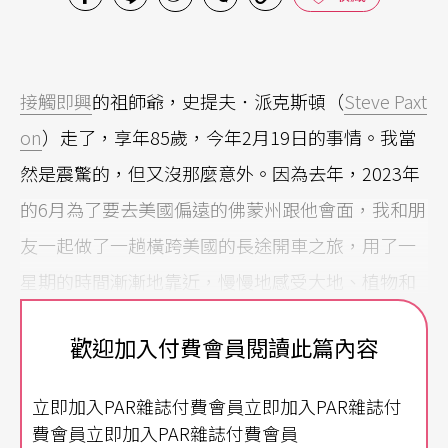
接觸即興
的祖師爺，史提夫．派克斯頓（
Steve Paxt
on
）走了，享年85歲，今年2月19日的事情。我當
然是震驚的，但又沒那麼意外。因為去年，2023年
的6月為了要去美國偏遠的佛蒙州跟他會面，我和朋
友一起做了一趟橫跨美國的長途開車之旅，用了一
星期的時間漸漸地靠近，慢慢地感受大地、植物和
氣候的變化。和他在一起的那個星期，他總是以一
歡迎加入付費會員閱讀此篇內容
種極其緩慢的速度進行所有的事情，雖然每天的每
個環節他都會以自由的時間感參與，話說得很少，
立即加入PAR雜誌付費會員立即加入PAR雜誌付
觀看很多。我當時想要認真體會史提夫的感受，看
費會員立即加入PAR雜誌付費會員