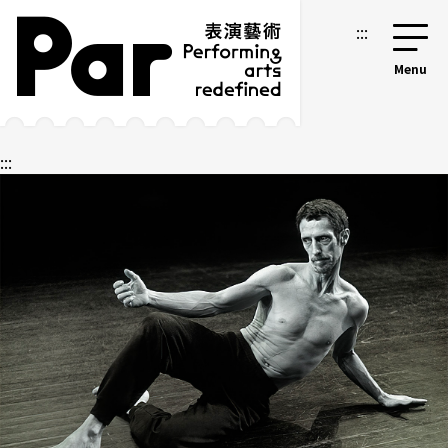
跳到主要內容區塊
網站導覽
:::
:::