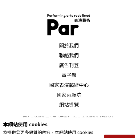
PAR 表演藝術雜誌
關於我們
聯絡我們
廣告刊登
電子報
國家表演藝術中心
國家兩廳院
網站導覽
國家表演藝術中心國家兩廳院《PAR表演藝術》版權所有
本網站使用 cookies
©
2022
Performing arts redefined. All Rights Reserved
為提供您更多優質的內容，本網站使用 cookies
統一編號 Tax Id number 00973926