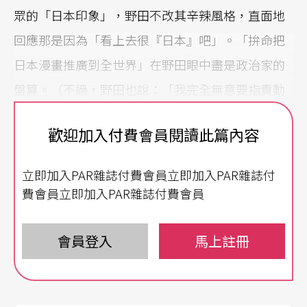
眾的「日本印象」，野田不改其辛辣風格，直面地
回應那是因為「看上去很『日本』吧」。「拚命把
日本漫畫推廣到全世界」在野田眼中盡是政治家的
盤算。（不過，野田也說：「我完全無意要指責動
畫」自小愛看漫畫的野田並非批評二次元，而是希
歡迎加入付費會員閱讀此篇內容
望人們對於日本文化有更多面向的關注，不是一提
到日本文化只想到動漫。）但動漫的確是門好生
立即加入PAR雜誌付費會員立即加入PAR雜誌付
意，於是我們看到「國旗擬人化」的二次元美男子
費會員立即加入PAR雜誌付費會員
及《七龍珠》、《美少女戰士》、《火影忍者》等
動漫名角活躍於二○二○東京奧運的宣傳。而武漢
會員登入
馬上註冊
肺炎疫情持續在日本延燒，前陣子有網友搬出一九
八八年的漫畫《阿基拉AKIRA》，直言此作品早已