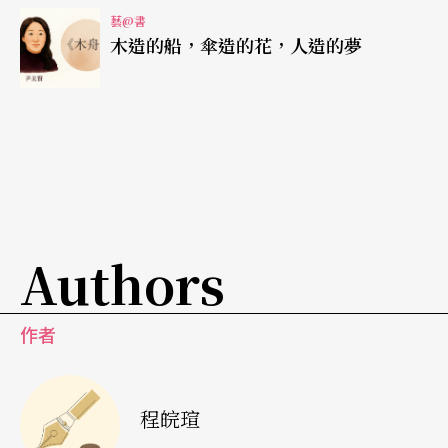
全書最令人驚豔的彩蛋是特別附錄——漫畫家古屋
藝@書
兔丸的訪談。藉由訪問漫畫家本人，我們可以窺見
木造的船，傘造的花，人造的夢
「媒介」流動的趣味，彌補本書遺漏編劇訪問的遺
憾。古屋兔丸的作品接連被改編成電影、舞台劇，
事實上《荔枝☆俱樂部》創作雛形來自古屋年少時
看的前衛實驗劇，這部漫畫大紅後又改編成2.5次元
舞台劇，呈現「舞台劇—漫畫—2.5次元舞台劇」這
樣的進程，是格外有趣的。而《帝一之國》更是在
Authors
連載完結前就已決定2.5次元化，漫畫家甚至親自到
排練場邊看排，邊從演員身上擷取靈感，於是舞台
作者
劇版結局與漫畫結局是不同的。
程皖瑄
本書結語提到這種新型的娛樂產業「眼中，燃燒著