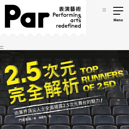
跳到主要內容區塊
網站導覽
:::
:::