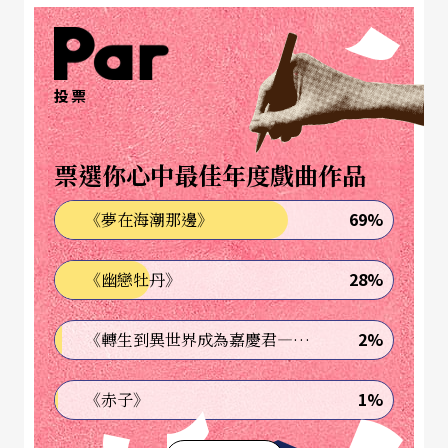
神預言二○二○東京奧運會在開幕前一百四十七天
終止！縱使穿鑿附會意味濃厚，但也隱約透露著：
日本動漫二次元影響力早已席捲大眾文化。
投票
舞台劇往往是「缺經費、缺補助、缺注目」，在娛
樂消費方式多元的時代下，舞台劇面臨影視、演唱
票選你心中最佳年度戲曲作品
會、網路等威脅，那麼夾帶高作品知名度的「2.5次
69%
《夢在海潮那邊》
元舞台劇」又是什麼？被「正統舞台劇」領域人士
批評為「不入流的藝術」，被原作愛好者唾棄「與
28%
《幽戀牡丹》
原作形象不符」（往往是讀者自己心中的解讀），
2%
《轉生到異世界成為嘉慶君—發現我的祖先是詐騙集團!?》
竟敢褻瀆神作！介於二次元與三次元兩者之間的中
介狀態，或許是雙面刃，但卻有非常多值得探討之
1%
《赤子》
處。既然是兩面刃，就三百六十度華麗暢快地翻開