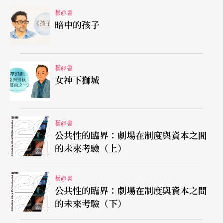
藝@書
對於表演藝術工作者的崇拜與憧憬。
暗中的孩子
由於本書不以作品作為論述主題，故若想縱向去了
解日本2.5次元舞台劇的演進，讀者必須從各自訪談
藝@書
女神下獅城
中拼湊，例如想了解2.5次元初始代表《網球王子》
（寶塚歌劇團《凡爾賽玫瑰》嚴格來說不算是我們
現在定義的2.5次元），必須從松田誠、佐藤流司各
藝@書
自的訪談去拼湊，而《刀劍亂舞》、《美少女戰
公共性的臨界：劇場在制度與資本之間
的未來考驗（上）
士》與《排球少年》等名作也必須四方撿拾與梳
理。
藝@書
公共性的臨界：劇場在制度與資本之間
2.5
次元發展的累積與流動
的未來考驗（下）