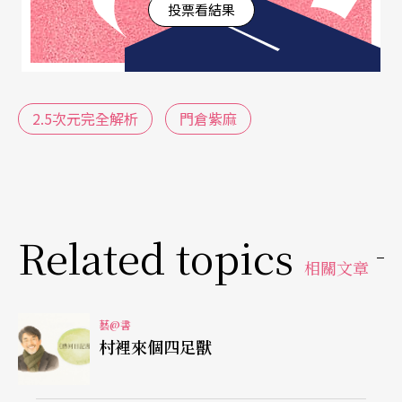
《2.5次元完全解析》閱讀吧！
投票看結果
「迷妹視角」的貼身直擊
本書作者
門倉紫麻
從事漫畫企畫工作，並擔任日本
2.5次元完全解析
門倉紫麻
文化廳漫畫審查委員、日本漫畫協會委員，對於漫
畫出版產業十分熟悉，而非舞台劇製作、表演藝術
產業相關從業者，因此寫作概念比較像是貼身直
擊，邀請四位2.5次元的前鋒人物：製作人松田誠、
Related topics
相關文章
導演茅野、作曲人和田俊輔、演員佐藤流司（比較
可惜的是，並沒有編劇！），做自身工作領域的甘
藝@書
苦談，平鋪直敘，而不賣弄文墨，甚至帶點「迷妹
村裡來個四足獸
視角」，例如關注名製作人、導演、演員隨身小
物，細膩地描寫眼神與語氣，字裡行間流露出些微