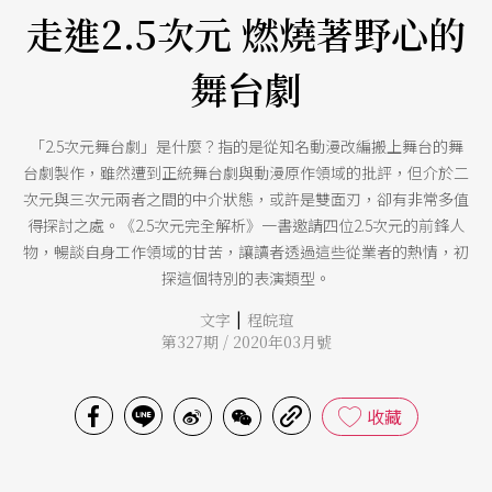
走進2.5次元 燃燒著野心的
舞台劇
「2.5次元舞台劇」是什麼？指的是從知名動漫改編搬上舞台的舞
台劇製作，雖然遭到正統舞台劇與動漫原作領域的批評，但介於二
次元與三次元兩者之間的中介狀態，或許是雙面刃，卻有非常多值
得探討之處。《2.5次元完全解析》一書邀請四位2.5次元的前鋒人
物，暢談自身工作領域的甘苦，讓讀者透過這些從業者的熱情，初
探這個特別的表演類型。
|
文字
程皖瑄
第327期 / 2020年03月號
收藏