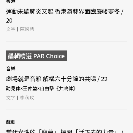
香港
運動未歇肺炎又起 香港演藝界面臨嚴峻寒冬 /
20
文字
陳國慧
|
編輯精選 PAR Choice
音樂
劇場就是音箱 解構六十分鐘的共鳴 / 22
動見体X王仲堃X自由擊《共鳴体》
文字
李秋玫
|
戲劇
當代女性的「癡夢」 探問「活下去的力量」 /