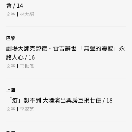
會 / 14
文字
林大貂
|
巴黎
劇場大師克勞德．雷吉辭世 「無聲的震撼」永
銘人心 / 16
文字
王世偉
|
上海
「疫」想不到 大陸演出票房巨損廿億 / 18
文字
李翠芝
|