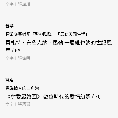
文字
張瑋珊
|
音樂
長榮交響樂團「聖神降臨」「馬勒天國生活」
莫札特．布魯克納．馬勒 一展維也納的世紀風
華 / 68
文字
張偉明
|
舞蹈
雲端情人的三角戀
《奪愛最終回》 數位時代的愛情幻夢 / 70
文字
張慧慧
|