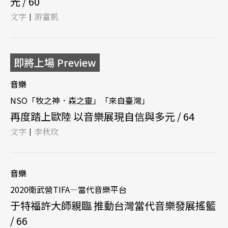
光 / 60
文字
游富凱
|
即將上場 Preview
音樂
NSO「牧之神．森之靈」「來自臺灣」
再度踏上歐陸 以音樂展現自信與多元 / 64
文字
李秋玫
|
音樂
2020衛武營TIFA—當代音樂平台
于特福許大師親臨 推動台灣當代音樂發展搖籃
/ 66