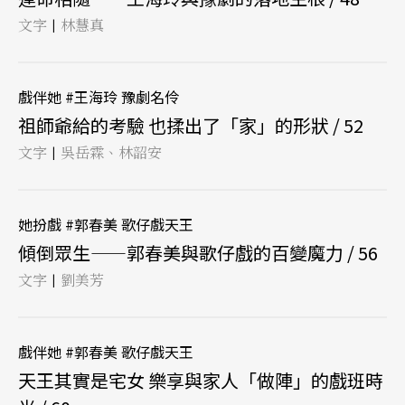
文字
林慧真
|
戲伴她 #王海玲 豫劇名伶
祖師爺給的考驗 也揉出了「家」的形狀 / 52
文字
吳岳霖、林韶安
|
她扮戲 #郭春美 歌仔戲天王
傾倒眾生——郭春美與歌仔戲的百變魔力 / 56
文字
劉美芳
|
戲伴她 #郭春美 歌仔戲天王
天王其實是宅女 樂享與家人「做陣」的戲班時