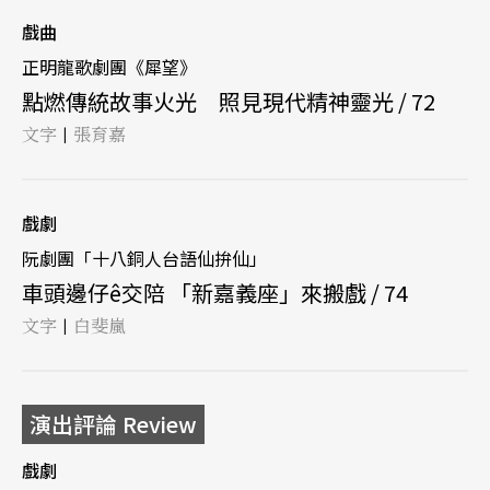
戲曲
正明龍歌劇團《犀望》
點燃傳統故事火光 照見現代精神靈光 / 72
文字
張育嘉
|
戲劇
阮劇團「十八銅人台語仙拚仙」
車頭邊仔ê交陪 「新嘉義座」來搬戲 / 74
文字
白斐嵐
|
演出評論 Review
戲劇