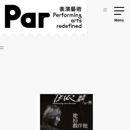
跳到主要內容區塊
網站導覽
:::
:::