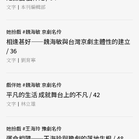
文字
本刊編輯部
|
她扮戲 #魏海敏 京劇名伶
相逢甚好——魏海敏與台灣京劇主體性的建立
/ 36
文字
劉育寧
|
戲伴她 #魏海敏 京劇名伶
平凡的生活 成就舞台上的不凡 / 42
文字
林立雄
|
她扮戲 #王海玲 豫劇名伶
運命相隨──王海玲與豫劇的落地生根 / 48