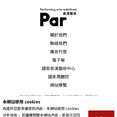
PAR 表演藝術雜誌
關於我們
聯絡我們
廣告刊登
電子報
國家表演藝術中心
國家兩廳院
網站導覽
國家表演藝術中心國家兩廳院《PAR表演藝術》版權所有
本網站使用 cookies
©
2022
Performing arts redefined. All Rights Reserved
為提供您更多優質的內容，本網站使用 cookies
統一編號 Tax Id number 00973926
分析技術。 若繼續閱覽本網站內容，即表示您同
本站所提供相關演出資訊，如有異動應以主辦單位公告為準。