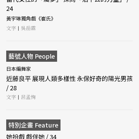
24
黃宇琳獨角戲《崔氏》
文字
吳岳霖
|
藝號人物 People
日本編舞家
近藤良平 展現人類多樣性 永保好奇的陽光男孩
/ 28
文字
呂孟恂
|
特別企畫 Feature
她扮戲 戲伴她 / 34