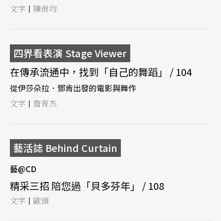
文字
陳佾均
|
四界看表演 Stage Viewer
在傳承流通中，找到「自己的舞蹈」 / 104
從伊莎朵拉．鄧肯出發的電影與舞作
文字
詹育杰
|
藝活誌 Behind Curtain
藝@CD
精采三招 陪您過「貝多芬年」 / 108
文字
歐頭
|