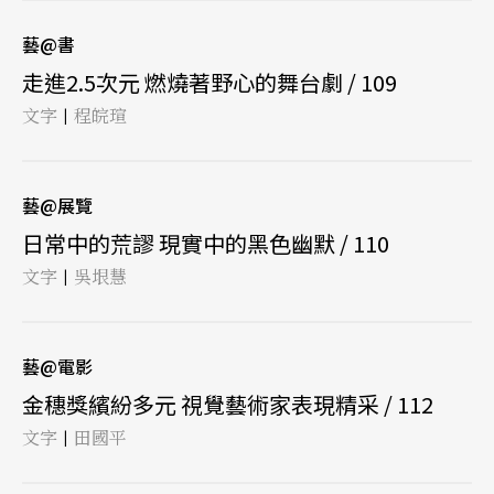
藝@書
走進2.5次元 燃燒著野心的舞台劇 / 109
文字
程皖瑄
|
藝@展覽
日常中的荒謬 現實中的黑色幽默 / 110
文字
吳垠慧
|
藝@電影
金穗獎繽紛多元 視覺藝術家表現精采 / 112
文字
田國平
|