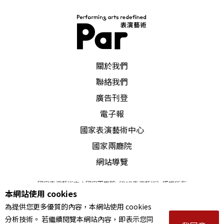
PAR 表演藝術雜誌
關於我們
聯絡我們
廣告刊登
電子報
國家表演藝術中心
國家兩廳院
網站導覽
國家表演藝術中心國家兩廳院《PAR表演藝術》版權所有
本網站使用 cookies
©
2022
Performing arts redefined. All Rights Reserved
為提供您更多優質的內容，本網站使用 cookies
統一編號 Tax Id number 00973926
分析技術。 若繼續閱覽本網站內容，即表示您同
本站所提供相關演出資訊，如有異動應以主辦單位公告為準。