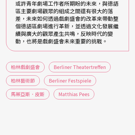
或許青年劇場工作者所期盼的未來，與德語
看，評論家評審團的選擇更具客觀性，更接近觀眾
區主要劇場觀眾的組成之間還有很大的落
差，未來如何透過戲劇盛會的改革來帶動整
自己。」「策展人，或者甚至一群策展人可能會更
個德語區劇場進行革新，並透過文化發展繼
注重動機。他們可能會邀請一個節目，不是因為它
續與廣大的觀眾產生共鳴，反映時代的變
完美，而是因為它有一個非常有趣的新想法。」而
動，也將是戲劇盛會未來重要的挑戰。
策展人也可能會比一群記者更加容忍新作品發展的
過程。確實，今年由3位女性總監團隊從各項補助計
柏林戲劇盛會
Berliner Theatertreffen
畫底下挑選出來組合而成的節目規劃，大多不如10
柏林藝術節
Berliner Festspiele
大作品成熟，毀譽參半。皮斯同時也回應，僅管10
馬蒂亞斯．皮斯
Matthias Pees
大作品一直存在，但戲劇盛會一直是持續映照其核
心精神，比如之前的TT論壇（TT Context）等，透
過座談會反映過去一年的劇場趨勢等，都是由總監
帶領團隊來規劃的。所以某種程度來說，戲劇盛會