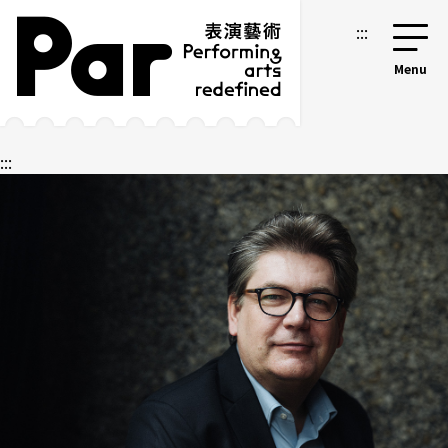
跳到主要內容區塊
網站導覽
:::
:::