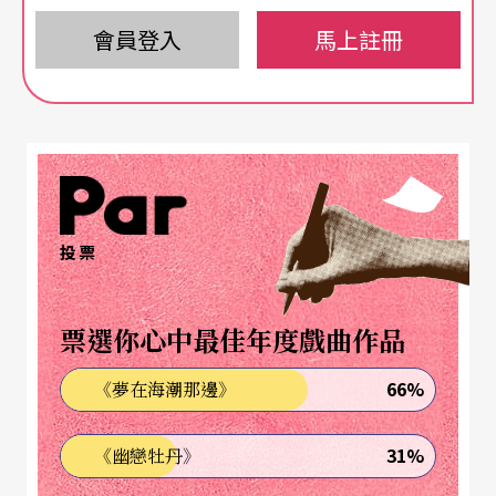
期盼和計畫
（註2）
。而輿論質疑的焦點主要落在戲
會員登入
馬上註冊
劇盛會的定位、評審團的組成、及拓展與東歐劇場
的連結。
戲劇盛會的定位
60年的歷史對戲劇盛會而言似乎更像是個重擔，由
投票
聯邦政府在柏林圍牆倒塌之後接管，因此受限於不
少沿用至今的規則和官僚結構。但這並沒有阻擋皮
票選你心中最佳年度戲曲作品
斯進行變革的決心，儘管上任之後面對各種挑戰，
66%
《夢在海潮那邊》
皮斯在接受專訪時回應，他認為藝術應該具有挑戰
性，「不只是為了維護一個體系或機構，而是呈現
31%
《幽戀牡丹》
藝術作品，使藝術家的聲音和視野可見於社會，這