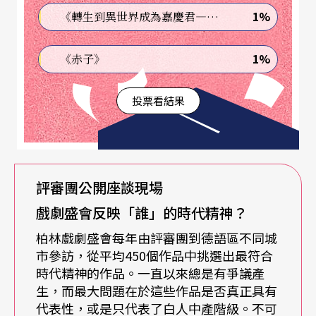
也是對官僚主義的挑戰。」
「戲劇盛會一直是一個
1%
《轉生到異世界成為嘉慶君—發現我的祖先是詐騙集團!?》
大於10個重要作品的戲劇節，除了呈現作品之外，
1%
《赤子》
我們還有其他想要說的。」
所幸執行團隊也有許多
成員願意為革新付出，一方面需滿足使用公共資金
投票看結果
的責任意識和經濟效率，一方面也必須將藝術創作
推向大眾，使其發揮創新的思維能力。皮斯提到：
「這有時也是一個創造性的挑戰，找到那些未知的
評審團公開座談現場
方式，這些方式不一定符合規則。」這顯現在戲劇
戲劇盛會反映「誰」的時代精神？
盛會的各項活動中，包含策劃「10個會面」來推動
柏林戲劇盛會每年由評審團到德語區不同城
各項社會議題的討論，並在演後座談首次邀請青年
市參訪，從平均450個作品中挑選出最符合
記者一同主持，以及在最後評審團公開座談會時首
時代精神的作品。一直以來總是有爭議產
生，而最大問題在於這些作品是否真正具有
次邀請青年記者和參與國際論壇的青年藝術家共同
代表性，或是只代表了白人中產階級。不可