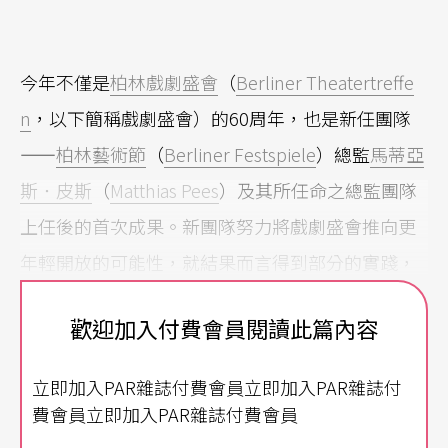
今年不僅是
柏林戲劇盛會
（
Berliner Theatertreffe
n
，以下簡稱戲劇盛會）的60周年，也是新任團隊
——
柏林藝術節
（
Berliner Festspiele
）總監
馬蒂亞
斯．皮斯
（
Matthias Pees
）及其所任命之總監團隊
上任後的首次成果。新團隊努力將戲劇盛會推向更
年輕開放的可能性，就結果而言得到部分的實踐，
包含在演後座談納入青年記者加入討論，在最後的
歡迎加入付費會員閱讀此篇內容
陪審團討論也邀請國際論壇（International Foru
m）
（註1）
的參與者共同對話，這不只是戲劇盛會
立即加入PAR雜誌付費會員立即加入PAR雜誌付
的改變，也是新團隊期盼做出的變革。皮斯在去年
費會員立即加入PAR雜誌付費會員
接任後面對德國媒體的提問，經常提到他對改變的