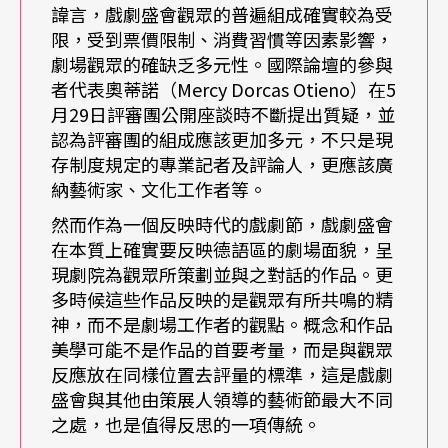
討論，透過不同世代、族群的對話，推動戲劇盛會
諱言，戲劇盛會觀眾的普遍組成確實較為受
朝更開放、年輕的方向邁進。
限，受到票價限制、消費習慣等因素影響，
劇場觀眾的確缺乏多元性。國際論壇的參與
者代表奧蒂諾（Mercy Dorcas Otieno）在5
評審團的爭議
月29日評審團公開座談時不斷提出質疑，並
認為評審團的組成應該更加多元，不只是現
另一個飽受爭議的部分則是評審團的保留及成員的
存制度規定的專業記者及評論人，更應該廣
組成。輿論和部分劇場專業人士甚至參與國際論壇
納藝術家、文化工作者等。
的藝術家，都對對於評審團由專業記者評論人組成
然而作為一個反映時代的戲劇節，戲劇盛會
在本質上確實要反映德語區的劇場面貌，呈
提出質疑，並認為應該改由策展人來領導戲劇盛
現劇院為觀眾所策劃並與之對話的作品。更
會。部分意見認為10大作品也應該納入其他劇場工
多時候這些作品反映的是觀眾有所共鳴的精
神，而不是劇場工作者的觀點。概念和作品
作者的意見。皮斯回應時分析策展人機制和戲劇盛
美學可能不是作品的首要考量，而是與觀眾
會評審團機制的不同：「純粹的記者評審團不會太
反應放在同樣位置去評量的標準，這是戲劇
盛會與其他由策展人領導的藝術節最大不同
考慮製作條件和製作過程，非常關注結果，當然，
之處，也是值得反思的一項傳統。
這基本上也是觀眾獲得的體驗……從觀眾的角度來