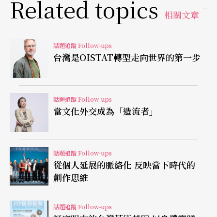
Related topics
也是為了要去討論大於10大作品的議題而進行策
相關文章
劃，比如今年的「責任會面」（Responsibility Treff
en）。也許可以合理推斷，儘管皮斯所帶領的新團
話題追蹤 Follow-ups
隊力求革新，10大作品及評審團機制在官僚主義和
台灣是OISTAT轉型走向世界的第一步
觀眾訴求的綜合考量下，一時仍難以撼動，某種程
度也是目前戲劇盛會的賣點，但隨著觀眾組成的改
話題追蹤 Follow-ups
變和世代交替，戲劇盛會勢必也將走向革新。
當文化外交成為「造流者」
話題追蹤 Follow-ups
從個人延展的脈絡化 反映當下時代的
創作思維
話題追蹤 Follow-ups