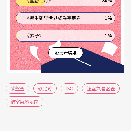
30%
《幽戀牡丹》
ISO 14064-1：2018溫室氣體盤查標準將組織營運
相關的直接和間接溫室氣體之排放與移除分為6個類
1%
《轉生到異世界成為嘉慶君—發現我的祖先是詐騙集團!?》
別，包含：
1%
《赤子》
類別1：直接溫室氣體排放與移除
類別2：輸入能源的間接溫室氣體排放
投票看結果
類別3：運輸造成之間接溫室氣體排放
類別4：組織使用產品造成之間接溫室氣體
排放
碳盤查
碳足跡
ISO
溫室氣體盤查
類別5：使用來自於組織之產品造成的間接
溫室氣體足跡
溫室氣體排放
類別6：其他來源之間接溫室氣體排放
其中類別1是組織邊界內的直接溫室氣體排放與移