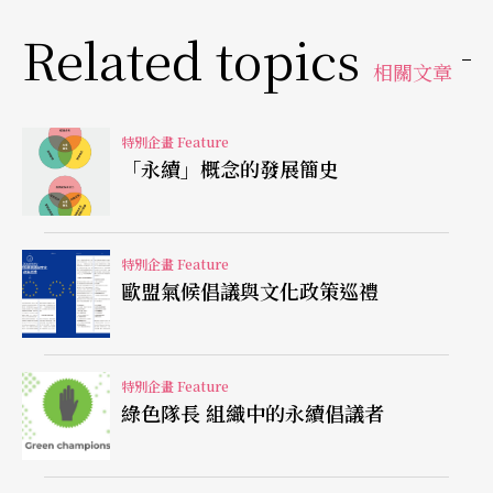
除，一定要量化；而類別2至類別6是屬於組織邊界
Related topics
外的間接溫室氣體排放，組織應考量溫室氣體盤查
相關文章
的預期用途，建立鑑別間接溫室氣體排放重大性的
準則與流程，將鑑別為重大的間接排放源納入報告
特別企畫 Feature
「永續」概念的發展簡史
邊界，計算組織「整年度」的溫室氣體排放量。因
此，原則上碳盤查一年進行一次，每年追蹤排碳
量，但若能以智慧化的方式隨時監控碳排量的數據
特別企畫 Feature
歐盟氣候倡議與文化政策巡禮
變化，便可即時調整減碳策略，確保減碳成效。
特別企畫 Feature
綠色隊長 組織中的永續倡議者