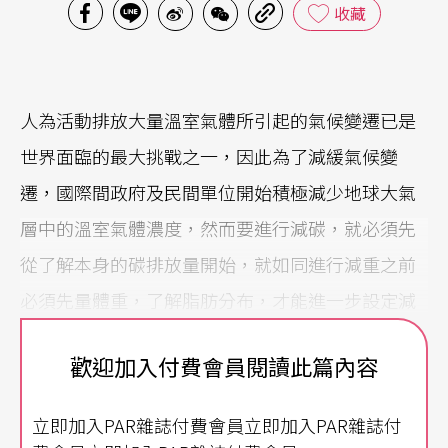
收藏
人為活動排放大量溫室氣體所引起的氣候變遷已是
世界面臨的最大挑戰之一，因此為了減緩氣候變
遷，國際間政府及民間單位開始積極減少地球大氣
層中的溫室氣體濃度，然而要進行減碳，就必須先
從了解本身的碳排放量開始，就如同進行減重之前
必須先量體重，了解脂肪分布，才能進一步設定減
重目標與健身計畫。
歡迎加入付費會員閱讀此篇內容
國際間進行溫室氣體管理時，主要依據國際標準組
立即加入PAR雜誌付費會員立即加入PAR雜誌付
織（International Organization for Standardizatio