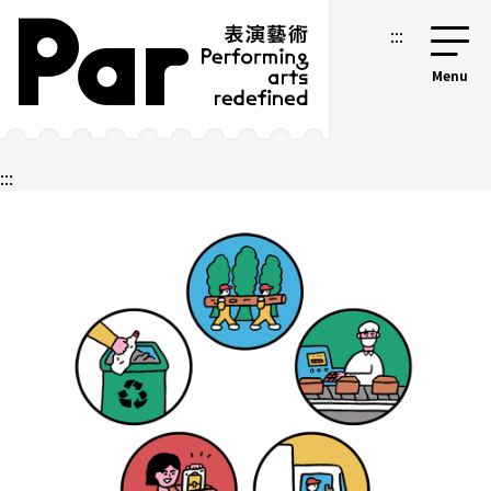
跳到主要內容區塊
網站導覽
:::
:::