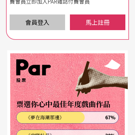
費會員立即加入PAR雜誌付費會員
n，簡稱
ISO
）於2018年公布的新版ISO 14064-1
溫
室氣體盤查
標準及ISO 14067
碳足跡
標準來計算溫室
會員登入
馬上註冊
氣體排放量。ISO 14064-1是針對組織層級的溫室氣
體量化與報告提供規範，一般稱為「
碳盤查
」。而I
SO 14067則是以生命週期評估（Life Cycle Assess
ment）技術來盤查組織的產品或服務的溫室氣體排
放量，一般稱為「碳足跡」。若以劇團為例，「碳
盤查」是計算劇團（組織）的總碳排量；而「碳足
投票
跡」則是計算一檔節目製作整個生命週期的總碳排
量。
票選你心中最佳年度戲曲作品
67%
《夢在海潮那邊》
ISO 14064-1：2018溫室氣體盤查標準介紹