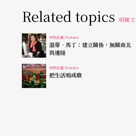
Related topics
就算不是「全球南方」，台灣藝術往往也熱中
相關文
而，南方國家之間的交流並非只因「全球南方
工來到台灣，也帶來家鄉的文化，自發性地組
特別企畫 Feature
溫蒂．馬丁：建立關係，無關南北
早以前就返台定居的「華僑」；即使落地生根
與邊陲
深刻的，莫過於她參與觀察印尼移工組成的
Ut
特別企畫 Feature
管並非受到當代藝術青睞的主題，甚至稱不上
把生活唱成歌
特定社群」一樣，她觀察到：「宮廷舞蹈與民
舞，移工表演者也是為了共同體而舞。而他們
YouTube影片自學舞蹈，也成為凝聚特定文化