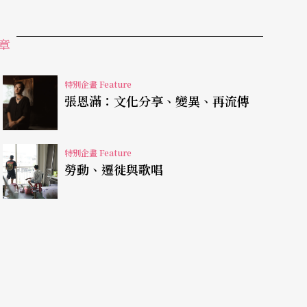
於模仿西方主流藝術語彙，而缺乏自己的聲音。然
章
」，早在新南向政策之前，就已經有許多印尼移民
織舞蹈聚會。甚至受到印尼種族衝突影響，而在更
特別企畫 Feature
張恩滿：文化分享、變異、再流傳
了，仍不忘教導下一代印尼的文化。而最讓她印象
ers舞團
，及她對移工舞團重建認同的研究——儘
特別企畫 Feature
專業舞團——就像宮廷舞指向「認同其哲學生命的
勞動、遷徙與歌唱
間舞蹈之間有著相似性；宮廷舞者是為了共同體而
感覺……就像是找到了歸屬感。」而印尼移工通過
認同的社群儀式了。