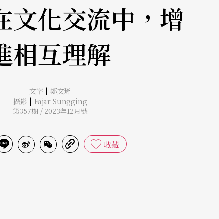
在文化交流中，增
進相互理解
|
文字
鄭文琦
|
攝影
Fajar Sungging
第357期 / 2023年12月號
收藏