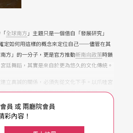
的「
全球南方
」主題只是一個借自「發展研究」
念，她並不確定如何用這樣的概念來定位自己——儘管在其
球南方」的一分子，更是官方推動
新南向政策
時鎖
尼宮廷舞蹈，其實是來自於更為悠久的文化傳統。
家建立真誠的關係，必須先從文化下手。以爪哇宮
表演，更是某種接近宗教的靈性實踐，如同一趟旅
到更好的自己。不一定是傳統定義的宮廷舞者，卸
費會員 或 兩廳院會員
這種藝術有著特定的自我規訓，重點在通過這些過
精彩內容！
而意味著必須滿足於日常生活。這樣的歷程，她總