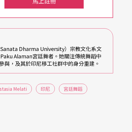
馬上註冊
時，茉蕾給了否定的答案，但要不是因為有「新南
，更不會被台灣人所認識。過去，不少機構都曾邀
物館舉辦的「印尼國慶文化藝術節」，還有台大音
a Dharma University）宗教文化系文
美朗樂舞發表，她儼然成了印尼的文化大使。但對
aku Alaman宮廷舞者。她關注傳統舞蹈中
灣學生或本地其他人更加了解宮廷舞——不只在於
參與，及其於印尼移工社群中的身分重建。
每週3小時負責多元文化表演藝術必修課，學生
stasia Melati
印尼
宮廷舞蹈
術。然而，由於他們從未接觸過印尼傳統文化，充
意義或辨識這些舞步的旋律。還好學校邀請到另一
yanta Putra，好讓學生可以通過宮廷舞蹈和甘美朗音