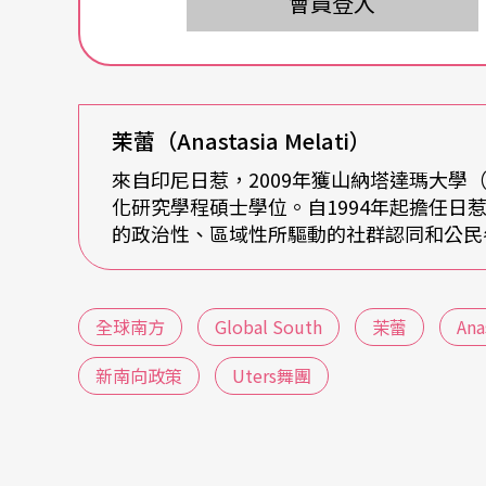
會員登入
共花了4年才取得正式的資格。
雖然被問到是否曾經參與「全球南方」的展演
向政策」，她也許不會來台攻讀舞蹈博士學位
茉蕾（Anastasia Melati）
請她在印尼節慶活動上演出，例如國立臺灣博
來自印尼日惹，2009年獲山納塔達瑪大學（Sanat
樂學研究所王櫻芬教授推動的「永恆之歌」甘
化研究學程碩士學位。自1994年起擔任日惹P
她而言，這個角色的難處正在於，要如何讓台
的政治性、區域性所驅動的社群認同和公民
外在的動作或姿態，更追求內在的精神性？
上學期茉蕾也在臺北藝術大學戲劇系開始任教，
全球南方
Global South
茉蕾
Ana
得以在不出國的情況下認識其他民族的表演藝
新南向政策
Uters舞團
其量只是模仿她的動作，遑論理解動作背後的
名中爪哇甘美朗藝術家Ignatius Krisna Nur
樂的體驗，更加認識印尼文化。