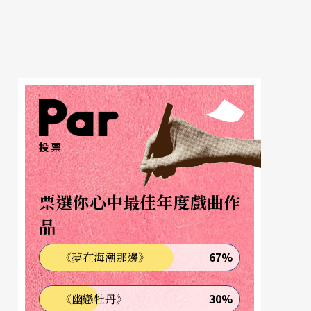
投票
票選你心中最佳年度戲曲作
品
67%
《夢在海潮那邊》
30%
《幽戀牡丹》