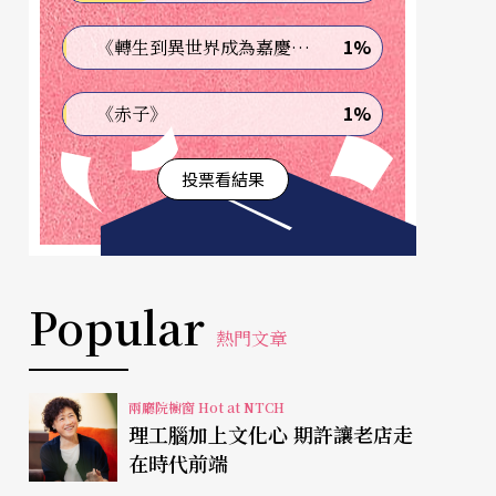
1%
《轉生到異世界成為嘉慶君—發現我的祖先是詐騙集團!?》
1%
《赤子》
投票看結果
Popular
熱門文章
兩廳院櫥窗 Hot at NTCH
理工腦加上文化心 期許讓老店走
在時代前端