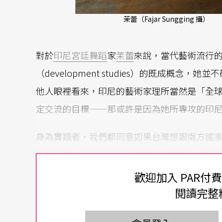
茉蕾（Fajar Sungging 攝）
對於
印尼
宮廷舞蹈
家
茉蕾
來說，當代藝術流行
（development studies）的既成概
他人眼裡看來，印尼的藝術家理所當然是「全
定交流的目標——那或許是因為她所專攻的印
身為實踐者，我們都同意如果台灣想跟南方國
廷舞為例，在其傳統裡，跳舞不只是舞台上的
程，目的不在於外在形式，而是如何一步步達
歡迎加入 PAR付
下舞者身分時也可能是律師、樂手或工程師。
閱讀完整
程精進內在修煉；具備了宮廷舞者的身分，反