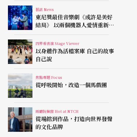
藝訊 News
東尼獎最佳音樂劇《或許是美好
結局》 以兩個機器人愛情重新凝
視有限人生
四界看表演 Stage Viewer
以身體作為活檔案庫 自己的故事
自己說
焦點專題 Focus
從呼吸開始，改造一個馬戲團
兩廳院櫥窗 Hot at NTCH
從場館到作品，打造向世界發聲
的文化品牌