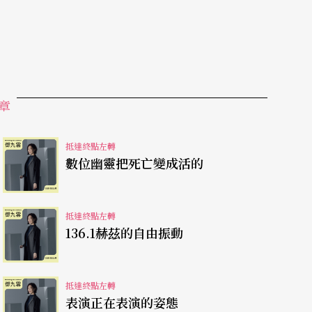
為什麼表演不能追求情緒？」只要出現這個問題，
小時）的時間，玩一個遊戲來回答這個問題（這
上，然後稍作調整應用在課程）。
章
命中一件真實發生對你意義重大的事件，但不能
小的工作坊實驗後，我發現這個環節是最困難的，
抵達終點左轉
人寫的事件時間軸拉得很長，有些人的敘述視角破
數位幽靈把死亡變成活的
這些事件，做適度的修改釐清才能開始。
抵達終點左轉
恐懼、驚訝、羨慕、憤怒，請每個人選擇一個最
136.1赫茲的自由振動
我讀出當事者的事件，計時5分鐘，其他人問當
也要迴避到情緒相關的字眼與行為，最常出現的錯
抵達終點左轉
現問問題需要技巧，每個人會陷入自己的評判邏
表演正在表演的姿態