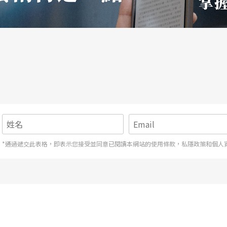
點抗拒），覺得自己的經驗與學習不值得說嘴。後
儘管過程依然坎坷崎嶇）。最近在這「猜情緒」以
受到肩胛骨微微的震動——一種純度很高的情動經
*通過遞交此表格，即表示您接受並同意已閱讀本網站的使用條款，私隱政策和個人