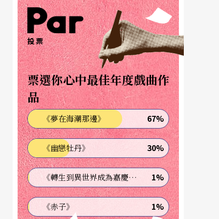
投票
票選你心中最佳年度戲曲作
品
67%
《夢在海潮那邊》
30%
《幽戀牡丹》
1%
《轉生到異世界成為嘉慶君—發現我的祖先是詐騙集團!?》
1%
《赤子》