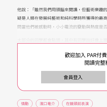
他說：「雖然我們用頭腦來閱讀，但藝術樂趣
疑是人類在發展純藝術和純科學時所獲得的最
問當他們被感動時，小小電流的竄動與熱度是
大部分的同學都會點頭，其中有同學說好像上
靠近胸口。我說沒關係，大家構造相同功能多
歡迎加入 PAR付
閱讀完整
接著我開始解釋，這肩胛骨從沒事到有事的變
體性，聯結╱關係，強度╱變化。我把情動與
會員登入
人，與接受別人影響的能力。」
通常聽到這裡，台下學員的表情都很猙獰。我
之記得情緒不是我們該苦苦追逐的目標，情動
情動
濱口竜介
在鏡頭前表演