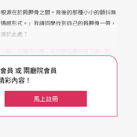
的根源在於肩胛骨之間。背後的那種小小的顫抖無
高情感形式。」我請同學找到自己的肩胛骨一帶，
否源於此處？
面一點，在脖子一帶。有同學說應該是下面一點，
少有些異同，我只要確定沒人拍自己的腦袋就好。
費會員 或 兩廳院會員
精彩內容！
化過程，叫做「
情動
」（Affect），關鍵有三：身
情緒做釐清，以史賓諾莎的話總結：「能夠影響別
馬上註冊
不是理論專家，已盡可能解釋地平易近人，我說總
才是——影響施與受的雙向道。