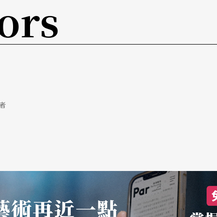
ors
每個人的思考和感受都是如此多變與深邃。
的不同（如果是在文學相關的課程，這部分會是重
案揭曉後的內容才是「故事」。處境就只是處境，
相似的。但故事不一樣，牽涉了角色之間的聯繫與
動，讀者關心的是「然後呢？」情節則是因果關
者
秘的感應卡，可以讓我「逼逼」所有人。這逼逼，
過程。用蠻力，往往容易內傷、內耗。這半年我持
的書《
在鏡頭前表演
》裡面提到兩件事：表演的矛
演中保有羞恥心，讓羞恥心成為角色與自己的重要
鞭打了外層那偽裝成驕傲的無羞恥心——一種職業
結，以及重新自省表演和自己的關係，都是因為我