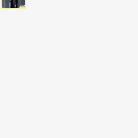
不被猜出答案。我稱這遊戲為「猜情緒」（想不到
背後的意義。某位男生寫下：「我在屏東路邊的牛
分鐘過去後，透過詢問得到的資訊是：我和這朋
住在一起的媽媽。我喜歡文學，但不太會寫詩。朋
普遍出現的猜測是「羨慕」、「滿足」還有「驚
友跟媽媽不熟，不知道能聊什麼，而媽媽是國文老
骨在波動。在遊戲的過程中，學員通常第一個發現
會不知道選哪個，驚訝和恐懼可能有時間差。第二
對朋友的感覺，還是對朋友的媽媽？再來就是大家