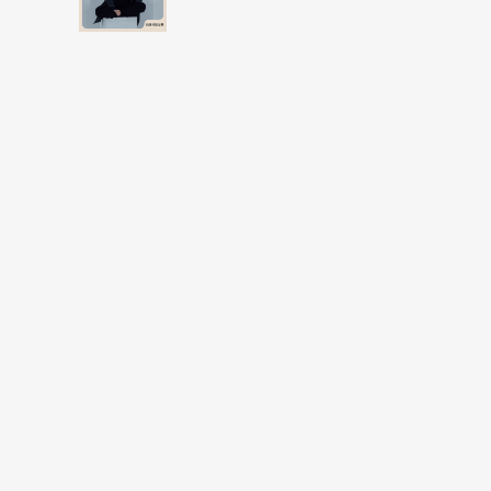
輯。當事者要在不說謊不隱瞞的狀態下，盡量
更帥氣的名字）。
遊戲玩了就知道，我直接分享一個案例來解釋
肉湯店，聽我朋友跟他媽媽討論夏宇的詩。」5
友是很要好的同學，我陪朋友去南部找他沒有
友會寫詩。我跟父母親的同住，不會聊文學。
訝」。然而最後的答案是「悲傷」——因為朋
師，朋友就問媽媽，妳覺得夏宇的詩怎麼樣？
公布答案後大家發出一種奇妙的吐氣聲，肩胛
是：情緒很複雜，絕非單一出現。喜悅和滿足
個發現是：情緒有指向性。譬如上面的案例是