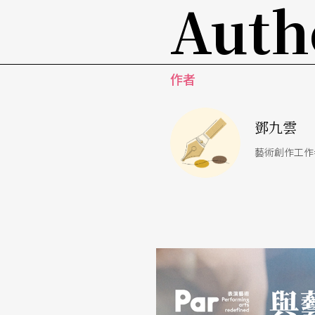
Auth
很容易帶著先入為主的濾鏡去評斷，發現原來
最後我用這遊戲，來解釋「處境」與「故事」
頭戲）。同學寫下的這些事件是「處境」，答
作者
沒有明確鮮明的人物，而且放諸四海幾乎都是
中斷。而故事和情節又不一樣，前者是時序牽
鄧九雲
係，讀者想知道的是「為什麼？」
藝術創作工作
我對這遊戲上癮的感覺，是好像找到了一張神
就是過去我使盡蠻力逼近去創造角色與故事的
續在思考日本電影導演
濱口竜介
的方法論。他
盾——角色不是我，然而角色只能是我；在表
連結。就如他的電影，這是靈魂的拷問，同時
傷害吧。我必須說，這些遊戲與理論的建構連