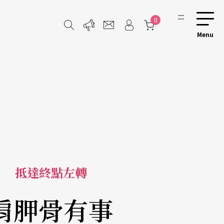
:::
0
抵達終點左轉
肩胛骨有事