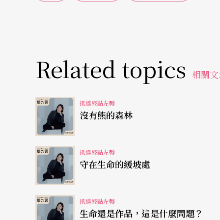
結論先下，好學生的問題就開始冒出來了。「
我就會忍不住姨母笑，接下來我用一整堂課（4
是在公視的《主題之夜》看到的，立即瘋狂愛
Related topics
相關文
8個人為單位，圍成一個圓對坐，請他們寫下生
寫到任何情緒或暴露出情緒的線索。在大大小
抵達終點左轉
很多人不知道如何跳過情緒去描述記憶，有些
沒有熊的森林
碎。所以在遊戲開始之間，我必須一一檢視過
抵達終點左轉
我在白板上寫下7種情緒：喜悅、滿足、悲傷、
守在生命的緩坡處
接近當下自己事件的情緒。然後開始一一輪流，
事者問題，去猜出他寫下的情緒是什麼。問題
抵達終點左轉
誤就是你有哭嗎？你什麼感覺？大家會立刻發
生命還是作品，這是什麼問題？