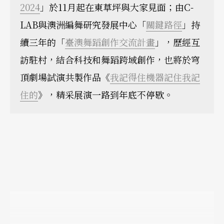
2024
」於11月起在東草坪與大家見面；由C-
LAB與澳洲編舞研究發展中心「
關鍵路徑
」持
續三年的「
臺澳舞蹈創作交流計畫
」，歷經互
訪駐村，結合科技和舞蹈跨域創作，也將於穹
頂劇場試演共製作品《
我記得住機器記住我記
住的
》，精采展演一路到年底不停歇。