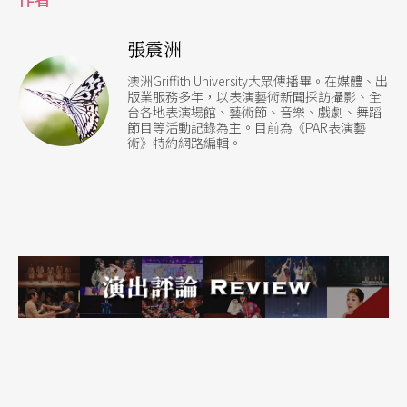
張震洲
澳洲Griffith University大眾傳播畢。在媒體、出
版業服務多年，以表演藝術新聞採訪攝影、全
台各地表演場館、藝術節、音樂、戲劇、舞蹈
節目等活動記錄為主。目前為《PAR表演藝
術》特約網路編輯。