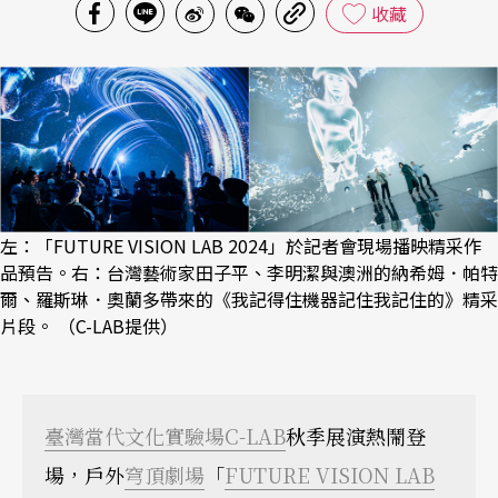
收藏
左：「FUTURE VISION LAB 2024」於記者會現場播映精采作
品預告。右：台灣藝術家田子平、李明潔與澳洲的納希姆．帕特
爾、羅斯琳．奧蘭多帶來的《我記得住機器記住我記住的》精采
片段。 （C-LAB提供）
臺灣當代文化實驗場
C-LAB
秋季展演熱鬧登
場，戶外
穹頂劇場
「
FUTURE VISION LAB