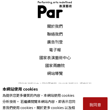
PAR 表演藝術雜誌
關於我們
聯絡我們
廣告刊登
電子報
國家表演藝術中心
國家兩廳院
網站導覽
國家表演藝術中心國家兩廳院《PAR表演藝術》版權所有
本網站使用 cookies
©
2022
Performing arts redefined. All Rights Reserved
為提供您更多優質的內容，本網站使用 cookies
統一編號 Tax Id number 00973926
分析技術。 若繼續閱覽本網站內容，即表示您同
本站所提供相關演出資訊，如有異動應以主辦單位公告為準。
我同意
意我們使用 cookies，關於更多 cookies 以及相
服務條款
｜
隱私權聲明
｜
著作權聲明