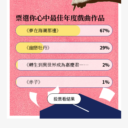
票選你心中最佳年度戲曲作品
67%
《夢在海潮那邊》
29%
《幽戀牡丹》
2%
《轉生到異世界成為嘉慶君—發現我的祖先是詐騙集團!?》
1%
《赤子》
投票看結果