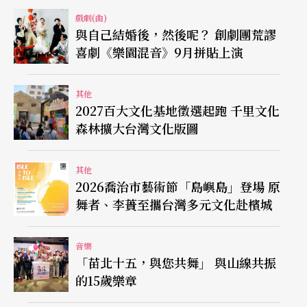
戲劇(曲)
與自己結婚後，然後呢？ 創劇團荒謬
喜劇《樂園混音》9月拼貼上演
其他
2027百大文化基地徵選起跑 千里文化
森林擴大台灣文化版圖
其他
2026喬治市藝術節「島嶼島」登場 原
舞者、李蕢至攜台灣多元文化赴檳城
音樂
「苗北十五，與您共舞」 與山線共振
的15歲樂章