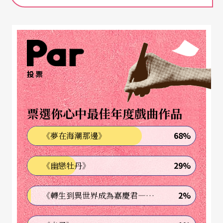
投票
票選你心中最佳年度戲曲作品
68%
《夢在海潮那邊》
29%
《幽戀牡丹》
2%
《轉生到異世界成為嘉慶君—發現我的祖先是詐騙集團!?》