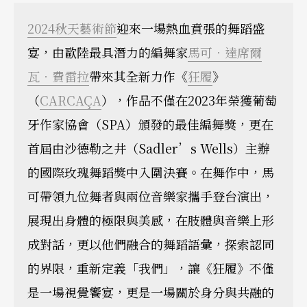
2024秋天藝術節
迎來一場熱血賁張的舞蹈盛
宴，由歐陸最具潛力的編舞家
馬可．達席爾
瓦．費雷拉
帶來其全新力作《
狂履
》
（
CARCAÇA
），作品不僅在2023年榮獲葡萄
牙作家協會（SPA）頒發的最佳編舞獎，更在
首屆由沙德勒之井（Sadler’s Wells）主辦
的國際玫瑰舞蹈獎中入圍決賽。在舞作中，馬
可帶領九位舞者與兩位音樂家攜手登台演出，
展現出身體的極限與美感，在肢體與音樂上形
成對話，更以他們融合的舞蹈語彙，探索認同
的界限，重新定義「我們」，讓《狂履》不僅
是一場視覺饗宴，更是一場關於身分與共融的