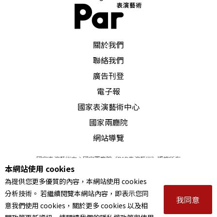
PAR 表演藝術雜誌
關於我們
聯絡我們
廣告刊登
電子報
國家表演藝術中心
國家兩廳院
網站導覽
國家表演藝術中心國家兩廳院《PAR表演藝術》版權所有
本網站使用 cookies
©
2022
Performing arts redefined. All Rights Reserved
為提供您更多優質的內容，本網站使用 cookies
統一編號 Tax Id number 00973926
分析技術。 若繼續閱覽本網站內容，即表示您同
本站所提供相關演出資訊，如有異動應以主辦單位公告為準。
我同意
意我們使用 cookies，關於更多 cookies 以及相
服務條款
｜
隱私權聲明
｜
著作權聲明