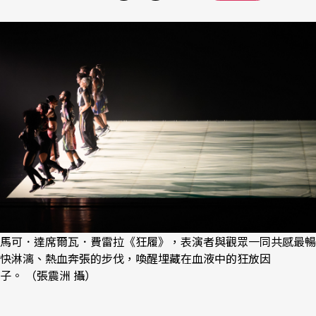
馬可．達席爾瓦．費雷拉《狂履》，表演者與觀眾一同共感最暢
快淋漓、熱血奔張的步伐，喚醒埋藏在血液中的狂放因
子。 （張震洲 攝）