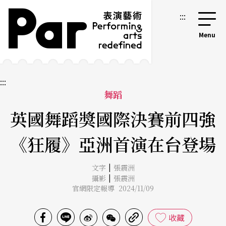
跳到主要內容區塊
網站導覽
:::
:::
舞蹈
英國舞蹈獎國際決賽前四強
《狂履》亞洲首演在台登場
|
文字
張震洲
|
攝影
張震洲
官網限定報導 2024/11/09
收藏