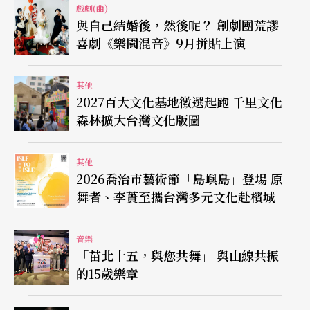
戲劇(曲)
與自己結婚後，然後呢？ 創劇團荒謬
喜劇《樂園混音》9月拼貼上演
其他
2027百大文化基地徵選起跑 千里文化
森林擴大台灣文化版圖
其他
2026喬治市藝術節「島嶼島」登場 原
舞者、李蕢至攜台灣多元文化赴檳城
音樂
「苗北十五，與您共舞」 與山線共振
的15歲樂章