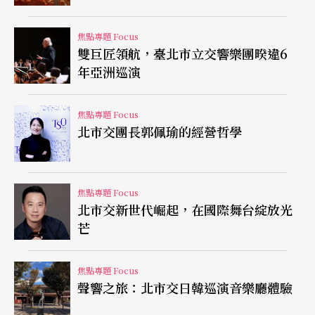
亞洲創新力量的TSO演奏，再加上韓國傳奇鋼琴家
白建宇的參與，構築出橫跨文化、世代與地域的藝
焦點專題 Focus
雙巨匠領航，臺北市立交響樂團暌違6
術對話。尹普渼認為：「這種組合不僅僅是一場單
年亞洲巡演
純的音樂會，而是一場能夠展現亞洲藝術水準和深
度的標誌性演出。」
焦點專題 Focus
北市交團長郭佩瑜的經營哲學
選擇馬勒第5號交響曲，對富川市而言別具意義。根
據尹普渼轉述，早在1990至2000年代，目前駐文化
焦點專題 Focus
中心的富川愛樂樂團（Bucheon Philharmonic Orc
北市交新世代崛起，在國際舞台綻放光
芒
hestra）便是韓國第一個完整演出馬勒系列的樂
團，此舉使得這座城市與馬勒的音樂產生了獨特連
焦點專題 Focus
結。因此，TSO的演出不僅喚起了市民的回憶，也
聲響之旅：北市交日韓巡演音樂廳體驗
讓這座音樂廳的聲學潛力在激情與細膩間被完全展