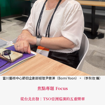
富川藝術中心節目企劃部經理尹普渼（Bomi Yoon）。（李秋玫 攝）
焦點專題 Focus
從台北出發：TSO亞洲巡演的五重樂章