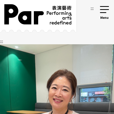
跳到主要內容區塊
網站導覽
:::
:::