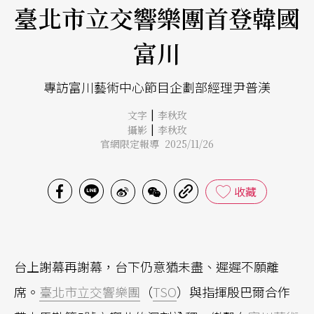
臺北市立交響樂團首登韓國
富川
專訪富川藝術中心節目企劃部經理尹普渼
|
文字
李秋玫
|
攝影
李秋玫
官網限定報導 2025/11/26
收藏
台上謝幕再謝幕，台下仍意猶未盡、遲遲不願離
席。
臺北市立交響樂團
（
TSO
）與指揮殷巴爾合作