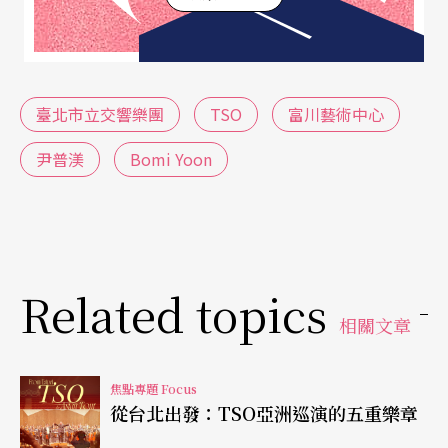
川多年文化耕耘的成果，提供常駐藝術團專屬空
間，也成為亞洲古典音樂交流的重要平台。
跨國合作的文化願景
臺北市立交響樂團
TSO
富川藝術中心
富川藝術中心節目企劃部經理
尹普渼
Bomi Yoon
尹普渼
（
Bomi Yoo
n
）坦言，邀請TSO的構想並非偶然。她表示：「與
其不斷邀請歐洲頂尖樂團，我們更希望與亞洲交響
樂團建立網絡與共鳴。這樣的交流能讓亞洲音樂界
Related topics
彼此學習、共同成長。」TSO的巡演計畫與其理念
相關文章
不謀而合，促成了這場具象徵意義的合作。
焦點專題 Focus
此次演出陣容更被藝術中心視為亞洲古典未來圖像
從台北出發：TSO亞洲巡演的五重樂章
的縮影，因為由歐洲傳統象徵的殷巴爾執棒、代表