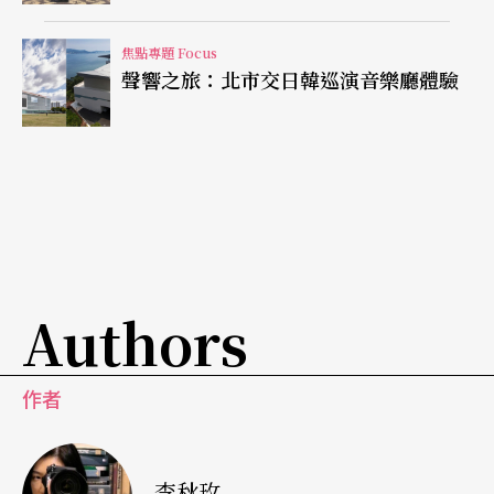
現。
焦點專題 Focus
聲響之旅：北市交日韓巡演音樂廳體驗
亞洲文化新連線
即使在10月至11月期間，韓國各地同時湧入眾多歐
洲名團，TSO的票房仍創下亮眼紀錄，開賣4個月內
即售出95%以上，足見當地觀眾對亞洲樂團的期待
與信任。
Authors
未來，富川音樂廳希望以此次合作為起點，推動更
多面向的文化交流。尹普渼期待，除了邀請樂團再
作者
訪，還將以年輕藝術家交流為重點，例如透過「You
ng Frontier」與「Young Artist」計畫為核心，促進
亞洲青年音樂家之間的交流與共演。她說：「這不
李秋玫