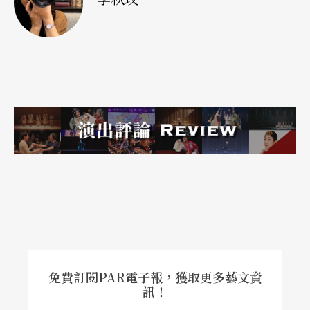
只是一次演出，而是我們共同描繪未來的開始。」
其他可能的交流方式還包括樂團互訪、節目內容交
流，以及各劇場所製作的節目交換等項目，鼓勵亞
洲新興的演奏家。
這場跨國合作，使臺北市立交響樂團的音樂能量與
富川音樂廳的聲學環境相互映襯。樂曲的細膩表達
在這座專為古典音樂打造的舞台上得到完全展現，
觀眾的熱烈回應也證明了亞洲音樂交流的可能性。
這不僅是一場演出，更是一種文化自信的具現，北
市交的專業表現與富川音樂廳的卓越設施共同開啟
免費訂閱PAR電子報，獲取更多藝文資
新的藝術篇章，也為未來場館的規劃提供了寶貴啟
訊！