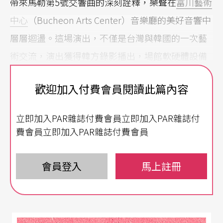
帶來馬勒第5號交響曲的深刻詮釋，樂聲在
富川藝術
中心
（Bucheon Arts Center）音樂廳的美好音響中
層層迴盪。這場演出，不僅是台灣與韓國的一次藝
術交流，演出獲得韓方錄影播出，場館軟硬體設備
與經營更是北市交未來音圖中心的借鏡。
歡迎加入付費會員閱讀此篇內容
從城市精神到聲學完美
立即加入PAR雜誌付費會員立即加入PAR雜誌付
作為一個新城市，富川市位於首爾與仁川之間，雖
費會員立即加入PAR雜誌付費會員
然不是韓國的一線城市，卻以文化厚度著稱。自198
0年代起，韓國變計畫讓富川市以「文化」作為城市
會員登入
馬上註冊
品牌核心，率先成立了富川文化財團，並於1988年
成立市立藝術團，成為地方文化建設的先驅。富川
將文化視為城市發展的關鍵資源，不僅提升市民的