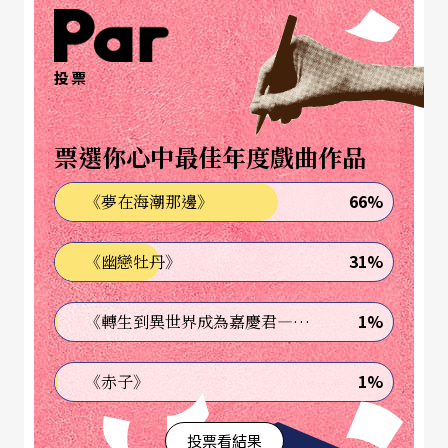
生活品質，也為城市帶來獨特的精神象徵。
在這樣的城市背景下，富川音樂廳於2022年5月落
投票
成啟用，成為韓國首座為古典音樂量身打造的古典
公演場地。音樂廳的設計兼具規模與聲學精準度，
票選你心中最佳年度戲曲作品
擁有1445個座位，為觀眾提供理想的視聽體驗；舞
66%
《夢在海潮那邊》
台上方設有可調式反響板，可根據鋼琴獨奏、室內
樂、管絃樂及合唱等不同編制，調整出6種最佳音響
31%
《幽戀牡丹》
模式。此外，音樂廳更建置了管風琴，是韓國地方
城市中首座具此設施的古典音樂專用場館。
1%
《轉生到異世界成為嘉慶君—發現我的祖先是詐騙集團!?》
富川音樂廳位於富川市的黃金地段，擁有極佳的交
1%
《赤子》
通便利性，市民可輕鬆搭乘地鐵或公車等大眾運輸
投票看結果
工具前往。這座音樂廳不僅是演出場地，更象徵富