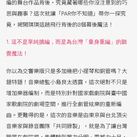
編的舞台作品背後，究竟藏著哪些你沒注意到的巧
思與趣事？這次就讓「PAR你不知道」帶你一探究
竟，揭開琪琪這趟飛行背後的8個幕後魔法！
1. 這不是單純擴編，而是為台灣「量身重編」的聽
覺魔法！
你以為交響樂版只是多加幾把小提琴和銅管嗎？大
錯特錯！音樂總監小島良太透露，這次絕對不只是
增加樂器編制，而是特別針對國家戲劇院與臺中國
家歌劇院的劇場空間，進行全劇管絃樂的重新編
曲。更難得的是，這次的音樂是由東京與台北頂尖
音樂家與錄音團隊「共同錄製」，就是為了讓台灣
觀眾在劇院裡，能體驗到層次分明、震撼力十足，