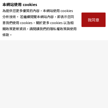
本網站使用 cookies
事實上，角野自己的人生也是一場充滿生命力的冒
為提供您更多優質的內容，本網站使用 cookies
分析技術。 若繼續閱覽本網站內容，即表示您同
險。在近 60 年的寫作歲月中，角野曾因戰爭與喪親
我同意
意我們使用 cookies，關於更多 cookies 以及相
的孤獨，學會用想像力在「異世界」中尋找自由。
關政策更新資訊，請閱讀我們的隱私權政策與使用
條款。
如今，如今高齡的她，依然穿著標誌性的繽紛裝
扮，甚至擁有一座由建築大師隈研吾設計、漆滿
「草莓色」的魔法文學館。2024 年，隨著紀錄片上
映，世人見證了她與路易睽違 62 年的跨海重逢。她
用這充滿熱忱的精神向觀眾親身示範：每個人心裡
都有魔法，只要保持純粹的心，可愛與好奇心從不
會因為年齡而消逝！
7. 魔法的終極密碼？「專注熱愛」就能召喚奇蹟！