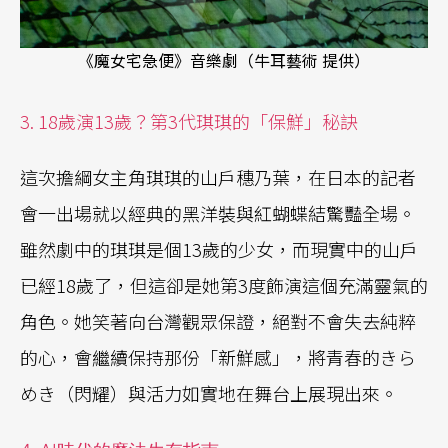
《魔女宅急便》音樂劇（牛耳藝術 提供）
3. 18歲演13歲？第3代琪琪的「保鮮」秘訣
這次擔綱女主角琪琪的山戶穗乃葉，在日本的記者
會一出場就以經典的黑洋裝與紅蝴蝶結驚豔全場。
雖然劇中的琪琪是個13歲的少女，而現實中的山戶
已經18歲了，但這卻是她第3度飾演這個充滿靈氣的
角色。她笑著向台灣觀眾保證，絕對不會失去純粹
的心，會繼續保持那份「新鮮感」，將青春的きら
めき（閃耀）與活力如實地在舞台上展現出來。