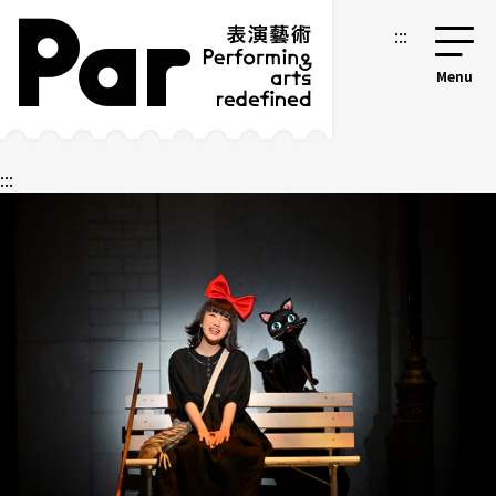
跳到主要內容區塊
網站導覽
:::
:::