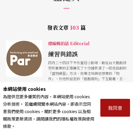
發表文章
103
篇
總編輯的話 Editorial
練習與錯誤
四月二十四日下午在皇冠小劇場，剛從台大戲劇研
究所畢業的王瑋廉花了十分鐘表演了一段他自創的
「虛物練習」方法，他專注地與他想像的「物
件」，在他所設定的「遊戲規則」下互動著，王瑋
廉說：「我試圖在這裡開發出我自己的表演語
本網站使用 cookies
|
文字
盧健英
彙。」 這是在國藝會第二屆青創會（由建弘文教
第149期 / 2005年05月號
基金會贊助支持的編導人才工作坊）的發表會上，
為提供您更多優質的內容，本網站使用 cookies
我看不懂劇場中這位熱情的年青人正在拉鋸的「物
分析技術。 若繼續閱覽本網站內容，即表示您同
件」是什麼，但給了他熱烈的掌聲，這樣的實驗恐
我同意
怕要很久很久才會有結果。正如青創會的計畫主持
意我們使用 cookies，關於更多 cookies 以及相
人之一林懷民對這一群對表演懷抱興趣的青年人
特別企畫 Feature
關政策更新資訊，請閱讀我們的隱私權政策與使用
說：如果要做下去，請堅持。 國家音樂廳文化藝
條款。
廊正在展出的「表演工作坊二十週年回顧展」，是
香港拍檔 香港風格
一個因為堅持所以走了二十年的例子。展覽的第一