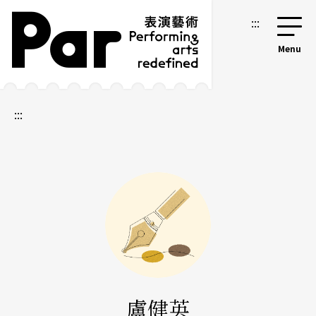
跳到主要內容區塊
網站導覽
:::
:::
盧健英