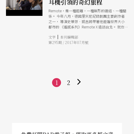
耳機引領的奇幻旅程
Remote，是一種距離，一種無形的連結、一種關
係。 今年八月，德國里米尼紀錄劇團主要創作者
之一， 導演史蒂芬．凱吉將帶著他遊遍世界大小
都市的 《遙感系列》Remote X 造訪台北。 就在
熱天午後的台北城裡， 與五十位夥伴一起戴上耳
|
文字
本刊編輯部
機、走上街頭、踏上旅程， 你們將成為城市中最
第295期 / 2017年07月號
奇特的景象， 同時也看見城市中那些不同於你們
的他者。 那個在左耳與右耳之間迴盪的聲音， 好
像也在腦袋瓜裡成了漣漪， 串起了全身的神經。
那是凱吉的演算法， 讓你跟著他，自主邁開步伐
的畫外音， 那是牧羊人為你指引的迷津， 那是一
段城市中的神話。
1
2
下
一
頁