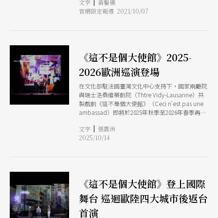
專家：你不知道的里米尼紀錄劇團》書中提到，劇
|
文字
黃馨儀
眾的心理認知狀態。
團選角的重點不在於創新或是藝術性，而是在於他
官網限定報導 2021/10/07
們是否能夠說自己的故事。3位「專家」在團隊的
悉心引導下，一同產出文本材料，再經過整理，最
後確立表演文本。</p
《這不是個大使館》2025-
2026歐洲巡演登場
在文化部駐法國臺灣文化中心支持下，國家兩廳院
與瑞士洛桑維蒂劇院（Thtre Vidy-Lausanne）共
製戲劇《這不是個大使館》（Ceci n'est pas une
ambassad）即將於2025年秋季至2026年春季再次
展開歐洲巡演，首站於10月16日在法國里昂禁忌感
|
文字
張震洲
藝術節（Festival Sens Interdits）策肋定劇院
2025/10/14
（Thtre des Clstins）登場。
《這不是個大使館》登上國際
舞台 巡迴歐陸四大城市後返台
首演