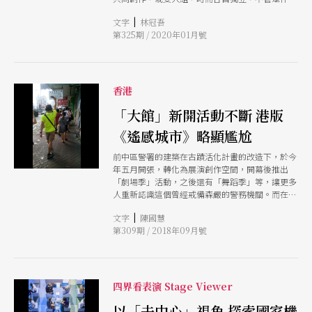
樣的組合，所推出的作品，一律以「里米尼紀錄」
與這次「未竟之室」的開箱企畫，與讀者分享那些
|
文字
林冠吾
為標誌，短短幾年間，他們不但在德國境內炙手可
可用來敘述他們生命點滴的私密物件，共同探尋人
第325期 / 2020年01月號
熱，多部作品更享譽國際劇壇，獲獎無數，儼然已
生的下一步。
是最具外銷實力的德國劇團之一。 為何這個以紀
錄性為導向的劇團能勝出，並全球各地擁有強大的
影響力呢？為了找尋答案，讓我們一起來追蹤其獨
到創作風格的五大線索！
香港
「大館」新開活動不斷 港版
《遙感城市》略顯尷尬
前中區警署的建築在古蹟活化計畫的改造下，於今
年五月開張，轉化為展演創作空間，開幕後推出
「劇場季」活動，之後還有「舞蹈季」等，讓更多
人重新認識這個曾經戒備森嚴的警務機關。而在大
館劇場季中，也推出德國里米尼紀錄劇團的香港版
|
文字
陳國慧
《遙感城市》，然而在香港這個充滿焦慮、空間狹
第309期 / 2018年09月號
窄、速度極快、人們相對冷漠的城市，《遙感》在
很多環節都顯得有點尷尬。
四界看表演 Stage Viewer
以「去中心」視角 探索國家機