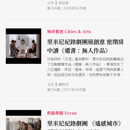
|
文字
林冠吾
政治事務有直接影響力的舊民主觀念。在提倡解除
第306期 / 2018年06月號
國家管制，自由市場經濟至上的新自由主義風行之
際，國家多多少少已形同虛設。真正至關重要的政
治、經濟決策根本不取決於政客，更不在人民身
上，而是在企業家與利益團體手中。為了更深入了
解這四部作品，筆者在柏林特地邀約了里米尼紀錄
城市藝波 Cities & Arts
劇團的女導演賀爾歌達．豪克（Helgard Haug）
談談其創作動機、構思與目的。
里米尼紀錄劇團展創意 密閉房
中讀《遺書：無人作品》
在柏林的「沉浸」藝術節中，里米尼紀錄劇團推出
了互動展覽作品《遺書：無人作品》，導演找來了
八位種族、年紀、階級、地域、經歷不同的真實人
物，說出自己的生死遺言，但他們全部都不在場，
而是透過錄像、聲音、訪談，與觀眾互動。設計多
|
文字
陳思宏
米尼克．胡柏打造了八個房間，觀眾輪流進入聆聽
第296期 / 2017年08月號
人物的故事與遺言，八個故事不僅訴說死亡，還觸
及非洲、納粹、種族等議題，層次非常豐富。
焦點專題 Focus
里米尼紀錄劇團 《遙感城市》