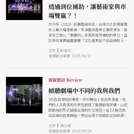
透過到位補助，讓藝術家與市
場雙贏？！
在今年（2025）的農曆過年前，台灣文化部預算遭
史上最大幅度刪減，表演藝術產業也備受波及，甚
至有立委以「要飯的」來諷刺接受補助的單位，且
許多社會輿論圍繞著「文化產業該不該由納稅人的
錢長期扶植」，讓人大為感慨。因此，下文將介紹
|
文字
彭靖文
一個充滿烏托邦概念的他山之石，以供台灣讀者參
官網限定報導 2025/06/17
考。 如果說，這世界上存在一種烏托邦式的劇場
營運體系，和商業邏輯完全相反，不只劇場票價比
電影票還要便宜，無論什麼類型的演出都經常高朋
滿座。況且，不論是場館或劇團，都可以得到營運
支出總額90%到100%的補助，包括所有人事薪
新銳藝評 Review
水。因此，在場館策展或劇團創作時，不需要以
「必須把票賣光才能生存」的不可承受之重壓在肩
傾聽劇場中不同的我與我們
上，而是去思考：在這個時刻、這樣的社會政治脈
3位各自領域的專家，來到舞台上成為表演者，他
絡下，什麼才是對一個人、一個體系、一個環境重
們的人生背景和代表性創造了整個劇場架構，以紀
要的事情？如果有這樣一個烏托邦，那麼，劇團會
錄劇場的形式描繪台灣的外交現況。從3人輪流敘
做出什麼樣的作品？場館會端出什麼樣的策展？沒
述自身的故事開始，帶出台灣不同國族認知的源起
有商業壓力還會有競爭力嗎？ 上一段描述的種
和衝突，描寫台灣在外交上的現實困境，在劇場中
種，不光只是想像中的烏托邦世界，而是德國獨立
|
文字
張云禎
設立一間大使館，觀看我們可以如何在困境與衝突
劇場界（freie Szene）的真實情況。此文將介紹一
官網限定報導 2024/09/24
中探尋自身價值和共處方式。 由3位專家所帶出的
種以社會福利為出發點的獨立劇場體系，分析其中