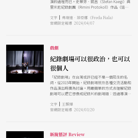
演的過程而已。史蒂芬．凱吉（Stefan Kaegi）與
更具動能、增加趣味性，彌補非專業表演者肢體表
接下來闡述自己的想法。這提示了一種願意接納的
里米尼紀錄劇團（Rimini Protokoll）作品《這不
現的不足。音樂讓表演更具吸引力，吳建國演唱了
包容性，在極易造成社會分歧的議題上，可能沒有
是個大使館（台灣製造）》（This is not an
《國歌》（可能被認為是極端愛國主義者）、《中
唯一解答，但必須不停尋找更好的討論方式。 而
|
文字
弗瑞達．菲亞娜（Freda Fiala）
Embassy (Made in Taiwan)）正提供了這樣的體
華民國頌》（畫面配上慈湖公園的蔣中正銅像，像
為了能夠達成趨近理性的討論，3位專家人生故事
官網限定報導 2024/04/07
驗。在首次歐洲巡演後，該劇將於4月在台灣演
是在看過去的一場幻夢）。現場演奏的台語歌曲
的感性成分在這裡扮演了很大的作用。開頭不小篇
出。 為了模擬一個「不可能的大使館」，3位「專
《雨夜花》則代表台灣人民的弱勢處境。最有趣的
幅的自我介紹，清楚講述了每個人的理念與情感為
家表演者」32歲的台灣數位外交協會理事長郭家
場景，當屬利用打太極的動作以及影像，點明保守
何產生，透過日常口吻的分享，終於能夠在不先帶
佑、27歲的音樂家王思雅和71歲的退休外交官吳建
派與積極派的你來我往。台灣主體性和獨立性無法
有政治偏見的情況下，了解一個人所經歷的成長時
國創造了一種世代之間差異豐富的互動狀態，他們
戲劇
公開表明的困境，被化為劇場語言：演出最後，舞
代，他的生活甚至熱情理想，是如何建構他對世界
共同的使命就是向全球觀眾傳達台灣的本質。在為
台上有3個大燈，分別是「寶」、「島」、
的認知還有對台灣這塊國土期望的不同。這些故事
民主現況的台灣爭取認同的目標下，表演者的主觀
紀錄劇場可以很政治，也可以
「國」，3個字始終無法同時亮燈，便是目前現
能夠做到消弭人與人之間不理解的相互傷害，拉近
和經驗層面是解開代表外界對台灣地位不同認知的
狀。
相異立場共同對話的
很個人
防震棱鏡的關鍵；舞台下，他們正以不同的方式為
這一任務奉獻自己的力量。郭家佑是數位科技的提
「紀錄劇場」在台灣或許已經不是一個陌生的名
倡者，和台灣數位外交協會的創始人，她相信可以
詞，從2015年開始，紀錄劇場就在各種交流活動和
透過網路進行人民對人民的外交。王思雅是一位音
作品演出時廣為討論。用最簡單的方式去理解紀錄
樂家、藝術家，也是伯思美國際實業有限公司王俊
劇場可以把它想像成紀錄片的劇場版：透過導演的
峯的女兒，分享她對21世紀企業家維和方式的看
觀點和手法來呈現非虛構的人物及事件，然而紀錄
法。吳建國則以他退休公務員的身分，借鑑他在不
|
文字
王顥燁
劇場的形式不是透過鏡頭的拍攝、剪輯來呈現觀
同國家擔任台灣外交官37年的豐富生活經驗。他曾
官網限定報導 2024/03/20
點，而是透過泛指真實文件（document）的材
在種族隔離時期的南非、越南和貝里斯任職；他在
料，包含檔案、訪談、照片、影像、數據和個人史
貝里斯可以升起台灣國旗，這是貝里斯作為少數幾
等，並由創作團隊與表演者事先約定好的呈現內
個正式承認台灣的小國所賦予的罕見特權。在座無
容，結合劇場舞台上的其他元素，針對特定主題來
虛席的洛桑劇院，他們講述的故事吸引了觀眾，喚
進行表述。而表演者可以是非專業演員或演員，曾
新銳藝評 Review
起他們真誠的興趣和同理心。他們傳達自己和自己
來台演出的德國里米尼紀錄劇團（Rimini