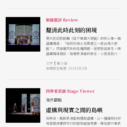
代表意識，是提到台灣國家議題時最直接的3個選
的場館和劇團如何運作，以及詳述在其補助體系誕
項：退休外交官吳建國，對兩岸關係看待抱持著
生40多年後的今天，有什麼樣的藝術團體在此環境
「認祖不歸宗」，在政府單位完成外交生涯；台灣
孕育茁壯。
數位外交協會理事長郭家佑，成長於台灣意識開始
新銳藝評 Review
尋思的年代，透過非政府組織的力量推動外交；曾
在國外求學多年的音樂家王思雅，來自帶起台灣風
釐清此時此刻的困境
潮珍珠奶茶的商業世家，在台灣意識與推崇合作的
里米尼紀錄劇團《這不是個大使館》的核心是一個
理念之間拉扯，是想要中華民國還是台灣，抑或是
虛構情境：「如何在瑞士洛桑建立一座台灣大使
尚未準備好走向任何一方？ 《這不是個大使館》
館？」而接踵而來的各種問題，促使對話發生。與
已在歐洲幾個城市巡迴，可以想像在台灣和台灣之
虛構情境相反，每個表演者的發言，小至自我介
外演出時所承載的意義有很大的不同，但有一件事
紹，大到國族歷史，每段經歷都是真實的。演出
是相通的，就是必須在舞台上呈現最忠實的台灣，
|
文字
戴小涵
中，有3位主要表演者，立場各異，時而合作、妥
並且充分包容各種聲音後，留給觀眾充足的感性和
官網限定報導 2024/05/08
協、時而引發衝突。表演者的論述頗具代表性，是
理性空間。 台上僅有3位表演者，就已經有3種拉
在提起政治時，聲音最大的3個族群：吳建國並沒
鋸的國家意識，現場有將近1500位觀眾，而台灣民
有否定台灣主體性，但想法、作法保守，對中國文
族組成和歷史的複雜更是不可同日而語。作品在面
化抱有憧憬。郭家佑是中生代代表，積極爭取台灣
對台灣觀眾的時候，能否給予所有聲音平等的位置
的主權和獨立性。王思雅因家中從商，對政治議題
會是一項挑戰，礙於表演者選擇及篇幅上會出現一
四界看表演 Stage Viewer
不願直接表態。吳建國和郭家佑積極表態，拿出
定的局限性，例如原住民在劇中是透過影片提及，
「我不同意」板子，反對對方，王思雅也會舉出
海外觀點
在上述3種立場選擇的背後，還有許多民族和歷史
「不予置評」板子；各方在舞台上精采辯論，展現
因素的不同認知，需要同時保持關注與寬容。 在
虛構與現實之間的島嶼
在台灣社會，人民對言論自由高度容忍。 各個立
國家意識這個話題上，作品呈現是相對平和的氛
場的論述也運用豐富的劇場語彙表達。整場演出都
圍，包括結尾也暗示著「共好」的訊息。劇中吳建
有時候，戲劇表演能夠擺脫虛構，以一種讓烏托邦
使用即時投影，將介紹台灣時擺放的微型布置投射
國與郭家佑有為了政治立場的爭論，但那些爭論不
場景變得實際可行的感受處理現實，哪怕那只是表
到舞台後方的布幕上，展現台灣日常，讓舞台調度
是激憤的，而是舉出一個「我不同意」的牌子，再