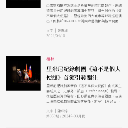
由國家兩廳院及瑞士洛桑維蒂劇院共同製作，邀請
德國里米尼紀錄劇團導演史蒂芬．凱吉創作的《這
不是個大使館》，歷經歐洲四大城市等15場巡迴演
出，即將於2024TIFA 台灣國際藝術節與觀眾見面。
作品透過三位各具外交代表性的台灣表演者，將我
|
文字
張震洲
國外交處境及政治發展歷史與現況搬上國際舞台。
2024/04/10
柏林
里米尼紀錄劇團《這不是個大
使館》首演引發關注
里米尼紀錄劇團新作《這不是個大使館》由該團主
要成員之一史蒂芬．凱吉（Stefan Kaegi）執導，
在經歷台灣的駐村、田野調查與表演者甄選，及瑞
士洛桑維蒂劇院的密集排練後，於今年1月24日於
柏林藝術節完成首演。 凱吉的創作擅長以取材自
|
文字
陳成婷
真實世界的紀錄式劇場文本、聲音、互動式裝置，
第359期 / 2024年03月號
在不同文化背景的城市環境中，建立多樣性的創作
關係。透過實地田野調查、公開試演和概念在劇場
具體化的過程，就特定主題，尋找「日常專家」