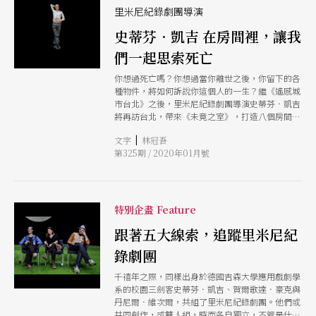
○一八年七月在亞維儂藝術節首演後，將於今年首
里米尼紀錄劇團導演
度來台演出。被法國媒體讚譽為「天才」的導演戈
史蒂芬．凱吉 在房間裡，讓我
瑟蘭，其實更醉心於當代小說，就如同他在專訪中
所說：「小說的表現形式不僅完全符合我追求的藝
們一起思索死亡
術價值，也彌補了劇場敘事的不足。」而他想做
的，則是將「劇場表演、小說語言，及當代主題彼
你想過死亡嗎？你想過當你離世之後，你留下的各
此碰撞在一起。」擅長將文字轉化為劇場中的表演
種物件，將如何訴說你這個人的一生？繼《遙感城
的他，舞台上的呈現也超越傳統劇場的表現形式，
市台北》之後，里米尼紀錄劇團導演史蒂芬．凱吉
除了有刺激感官的即時影像與聲光效果外，快速的
將再訪台北，帶來《未竟之室》，打造八個房間，
影像剪輯投影也強化了敘事的速度感，他彷彿將舞
透過八個人物的人生物件，讓觀眾聆聽他們對死亡
台變為攝影棚，透過特寫捕捉演員細微的表情，讓
|
文字
林冠吾
的想法，同時思索「死亡」這件事。我們也邀請了
放大的影像感與真實的劇場融為一體，讓明快更迭
第325期 / 2020年01月號
史蒂芬．凱吉參與這次的開箱企畫，與讀者分享那
的劇情與交綜複雜的故事線一幕幕地在觀眾面前展
些可用來敘述他生命點滴的私密物件。
開，卻又不失閱讀小說時的私密感。面對這位迅速
歐洲劇壇竄紅的黑馬，本刊除了獨家專訪外，也針
對他的劇場美學與這次《玩家、毛二世、名字》原
特別企畫 Feature
著小說家的作品賞析，全方位地帶領讀者進入朱利
安．戈瑟蘭的劇場世界，傾聽文字之外的現代之
跟著五大線索，追蹤里米尼紀
聲。 在本期雜誌中，我們也開箱創作者的「未竟
之室」。編輯部以里米尼紀錄劇團的演出《未竟之
錄劇團
室》為企畫發想，如同該劇導演導演史蒂芬．凱吉
千禧年之際，同樣出身於德國吉森大學應用戲劇學
以八個房間，透過八位人物的生活物件，讓觀眾聆
系的校園三劍客史蒂芬．凱吉、賀爾歌達．豪克與
聽他們對死亡的想法，同時思索「死亡」這件事，
丹尼爾．維次爾，共組了里米尼紀錄劇團。他們或
我們也邀請了史蒂芬．凱吉與台灣創作者林芳宜、
共同創作，或雙人組，時而各自獨立，不管是什麼
林宜瑾、董怡芬、林玟圻Ctwo、日京江羽人，參