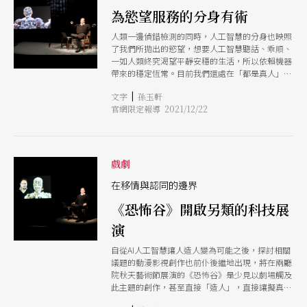
所關切所做的嘗試，獲得持久的掌聲，許多觀眾在
Protokoll）（註），就將這些非專業演員（有時
為慾望服務的分身有術
演出後也藉機在門廳與表演者交談。 這個作品嘗
稱為素人），定義為「日常專家」。 以德國為主
試了一種共製模式，進一步深化國家戲劇院長期以
人類一邊偵錯檢測的同時，人工智慧的分身也映照
要發展中心的紀錄劇場形式，透過多年來在台灣各
來的國際參與，藉由尋找一種互惠的方式，讓台灣
了我們所拋出的慾望，想要人工智慧聽話、乖順、
種遍地開花的工作坊，間接促進台灣本地劇團發展
演員能與歐洲導演合作。就這齣製作而言，除了今
一如人類終究渴望平靜安穩的生活，所以依賴機器
作品，如阮劇團《家的妄想》（2015）、狂想劇場
年4 月在台北國家戲劇院上演之外，也獲得柏林藝
帶來的穩定恆常。目前我們還處在「都是真人」的
《非常上訴》（2019）等，皆使用紀錄劇場的形
術節、維也納人民劇院、巴黎秋季藝術節等多個歐
世界，未來，機器人取代真實示人的比例愈來愈
式。於2016年來台演出的《共同境地》，和後續由
洲場館的支持，主要是為了吸引海外觀眾。重要的
|
文字
孫玉軒
高，從微整形到整出一個人，真實崩壞的速度遠遠
里米尼紀錄劇團帶來《遙感城市》和《高雄百分
是，温思妮和羅尹如這兩位劇場專業工作者在研究
官網限定報導 2021/12/22
超過於有限的想像。
百》等作品，也都在當時引起廣大關注。這種對於
過程中的協助，努力尋找潛在的「日常專家」，以
真實的渴望，某種程度呼應台灣近年社會氛圍的變
實現作品中能交織不同的社會觀點，包括世代和人
化，人們在地緣政治的影響下，開始身分認同的覺
際之間。 除了國家戲劇院發布的徵集公告之外，
醒，加上透過轉型正義的推動，使劇場得以藉由回
他們還使用了社交媒體和專業網絡來進行田調，納
顧文件來重新認識歷史。 地緣政治的變化，催生
戲劇
入公務員、運動者和研究人員等不同背景的廣泛觀
了《這不是個大使館》 由國家兩廳院和瑞士洛桑
點，成為表演的劇本。
在移情與認同的邊界
維蒂劇院（Théâtre Vidy-Lausanne）共同製作，
邀請里米尼紀錄劇團創始成員之一的導演史蒂芬．
《恐怖谷》開啟另類的科技展
凱吉（Stefan Kaegi），與台灣團隊合作完成的作
品《這不是個大使館》，就誕生於台灣地緣政治緊
演
張的氛圍底下。 當國外夥伴擔心台灣開戰，兩廳
院以作品來回應。導演凱吉和台灣團隊經過田調和
自從AI人工智慧讓人造人變為可能之後，探討相關
選角，最後選定3位表演者：前外交大使吳建國、
議題的動漫影視創作也前仆後繼地出現，將在兩廳
數位外交協會理事長郭家佑和來自珍珠茶供應商家
院秋天藝術節展演的《恐怖谷》是少見以劇場觸及
族的音樂人王思雅（Debby Wang）。如同策展人
此主題的創作，甚至直接「造人」，直接讓擬真的
佛羅里安．馬扎赫（Florian Malzacher）在《日常
人形機器直接在觀眾面前展演，虛實交錯地探索觀