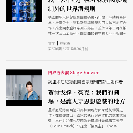
制外的世界潛規則
德國的里米尼紀錄劇團在過去兩年間，陸續與幕尼
黑、杜塞朵夫、德勒斯登與蘇黎世四大城市劇院合
作，推出國家體制系列四部曲，並於今年三月在柏
林一次演出全系列。四部曲的題材看似互不相關，
但都環繞在一個民主國家權力的極限，劇團截取了
|
文字
林冠吾
秘密警察、建築工程案、演算法與世界經濟論壇這
第306期 / 2018年06月號
四個領域，透過劇團擅長的互動演出形式，讓觀眾
體驗在國家體制之外的世界運作潛規則。
四界看表演 Stage Viewer
訪里米尼紀錄劇團國家體制四部曲創作者
賀爾戈達．豪克：我們的劇
場，是讓人玩思想遊戲的地方
里米尼紀錄劇團這四部探索現行國家體制轉變之
作，在在都點出，國家的執行與運作能力愈來愈薄
弱。早在九○年代英國政治學與社會學者克勞奇
（Colin Crouch）即提出「後民主」（post-
democratic）的概念，說明了我們得告別人民對