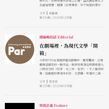
新形式，反映現實而非建立幻覺，且試圖從根本上
去處理現實，閱讀《日常專家：你不知道的里米尼
紀錄劇團》一書便可發現劇團於此嘗試上的不遺餘
|
文字
黃馨儀
力與不可化約，透過各種的「日常專家」，呈現出
第336期 / 2020年12月號
世界的複雜度，也重新建構了觀演距離，讓真實與
虛構不斷重新對照。
總編輯的話 Editorial
在劇場裡，為現代文學「開
箱」
今年的TIFA台灣國際藝術節期中，最受矚目、也是
最具話題性的一齣作品，無非就是演出時間長達九
小時廿分的《玩家、毛二世、名字》。令人驚訝的
是，這齣戲的導演朱利安．戈瑟蘭，年僅卅二歲，
然而年紀輕輕的他，卻早在六年前就以《無愛繁
|
文字
黎家齊
殖》一劇震撼亞維儂藝術節，並榮獲當年劇評人協
第325期 / 2020年01月號
會「年度最佳劇場新秀」的殊榮。三年後，他的導
演作品《2666》又獲頒「年度最佳戲劇演出」和
「最佳舞台元素創作者」兩項大獎。 《玩家、毛
二世、名字》是國家兩廳院與法國鳳凰劇院簽署開
動計畫後的共製節目，取材自被譽為美國當代小說
特別企畫 Feature
四大名家之一的唐．德里羅的三本同名小說，於二