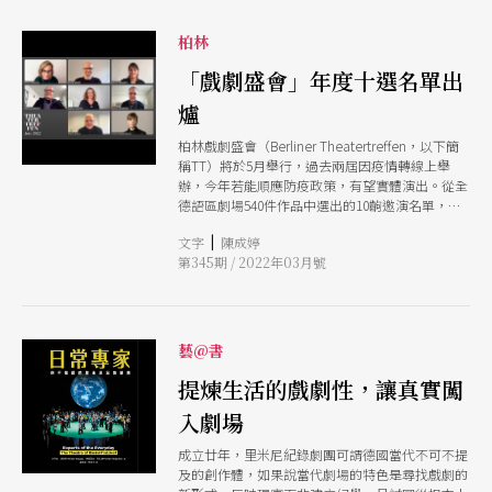
（Experten des Alltags）、也就是未經專業訓練
的演員參與表演，在舞台上串連起不同劇場元素，
柏林
演繹自身故事。 《這不是個大使館》的3位「日常
專家」為吳建國、郭家佑、王思雅，透過甄選加入
「戲劇盛會」年度十選名單出
製作。他們長年各自在台灣對外關係上有著不同視
爐
角的第一線經歷，從國與國之間的官方外交場域、
珍珠奶茶原物料全球供應的商業版圖，到台灣數位
柏林戲劇盛會（Berliner Theatertreffen，以下簡
外交協會NGO組織積極以民間力量參與國際事務
稱TT）將於5月舉行，過去兩屆因疫情轉線上舉
等。演出從虛構的「台灣」大使館成立過程敘事，
辦，今年若能順應防疫政策，有望實體演出。從全
串起台上各自的生命故事，也同步到現場觀眾關於
德語區劇場540件作品中選出的10齣邀演名單，掀
「台灣處境」的訊息與感知。 德國首演後，媒體
起不同視角的討論：女性創作者占半數以上，各類
上出現兩極評價，RBB盛譽此劇為少見佳作，應直
|
文字
陳成婷
跨界非典型的、複合式的、紀錄式的、肢體舞蹈
接受邀至下一年度的柏林戲劇盛會，成為德語區10
第345期 / 2022年03月號
的、音樂視覺的元素輪流成為主角，分工精準、體
大「最受矚目」作品之一。此外，各種不同定位的
系嚴謹的「劇院製造」也不再是唯一，獨立藝術家
媒體包括表演藝術專業劇評網站《夜間評論》，面
團體與共製模式各起山頭，是這幾年的趨勢。
向大眾路線的《南德日報》、《柏林日報》，及左
翼光譜的《日報》（Taz）、《ND左翼新聞》都針
藝@書
對此劇特殊的政治議題提出觀點各異的評論，勾起
討論與關注的程度可見一斑。 《這不是個大使
提煉生活的戲劇性，讓真實闖
館》將在今年3月完成在奧地利維也納人民劇院
（Volkstheater）、瑞士巴塞爾劇場 （Kaserne
入劇場
Basel）與洛桑維蒂劇院 （Thtre Vidy-Lausanne）
巡演後回到台灣，於4月12到14日在台北國家戲劇
成立廿年，里米尼紀錄劇團可謂德國當代不可不提
院演出。
及的創作體，如果說當代劇場的特色是尋找戲劇的