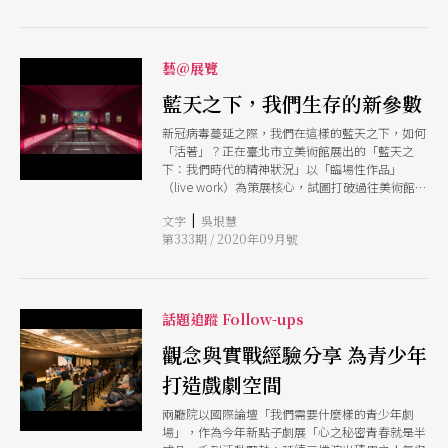
兩廳院節目企劃部經理林亭均認為：「在兩廳院還
是台灣唯一專業場館的時期，必須照顧到整個產業
的面向。現在這個階段，策展思維是愈來愈明確
的，而這
藝@展覽
藍天之下，我們生存的新參數
新冠病毒蔓延之際，我們在這樣的藍天之下，如何
「活著」？正在臺北市立美術館展出的「藍天之
下：我們時代的精神狀況」以「臨場性作品」
（live work）為策展核心，試圖打破過往美術館以
靜態作品展示與觀看的結構，十二組來自藝術、文
|
文字
吳垠慧
學和科學領域的創作者／團隊的作品，除了與當前
第333期 / 2020年09月號
的疫情議題並進，也將表演者、參與者和觀眾的即
時反應、回饋或詮釋，收納進來成為作品的一部
分，透過藝術，我們分享著生存的當下樣貌
話題追蹤 Follow-ups
觀念與實戰經驗分享 為青少年
打造戲劇空間
兩廳院以國際論壇「我們需要什麼樣的青少年劇
場」，作為今年新點子劇展「心之秘密青春就是半