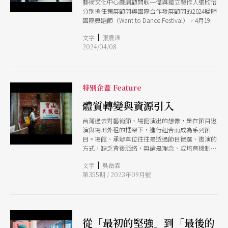
藝術文化中心戲劇顧問耿一偉與獨立製作人張欣怡
分別擔任策展顧問與國際合作發展顧問的2024艋舺
國際舞蹈節（Want to Dance Festival），4月19至
21日將匯聚全球創作者前來艋舺共舞，以「WAVE
|
文字
張震洲
潮」為題，連結萬座曉劇場及周邊16個非典型劇場
2024/04/08
空間，並邀請國內外41個團隊，共創舞蹈講座、工
作坊及67場囊括馬戲、雜技、現代、肢體劇場、
VR技術結合舞蹈等多元演出。
特別企畫 Feature
體質轉變與資源引入
台灣過去對藝術節、場館演出的想像，是在節目邀
演與場地外租的框架下，進行組合而成為系列節
目。場館、承辦單位往往是透過節目徵選、邀演的
方式，缺乏背後脈絡，無論是理念、或培育機制
等。 不過，近10年的地方藝術節開始走向策展
|
文字
吳岳霖
化，從臺北藝術節，到桃園鐵玫瑰藝術節、臺南藝
第355期 / 2023年09月號
術節、花蓮城市空間藝術節等，開始有策展人身
影，包含耿一偉、周伶芝、李惠美、林昆穎等；
（註）同樣地，場館脫離純粹場地租借的身分，在
節目徵選之外或之下，援引類似策展、顧問等機
制，如臺灣戲曲中心近年的臺灣戲曲藝術節、看家
從「最初的堅強」到「最後的
戲再現、戲曲夢工廠等皆設有策展人。另一方面，