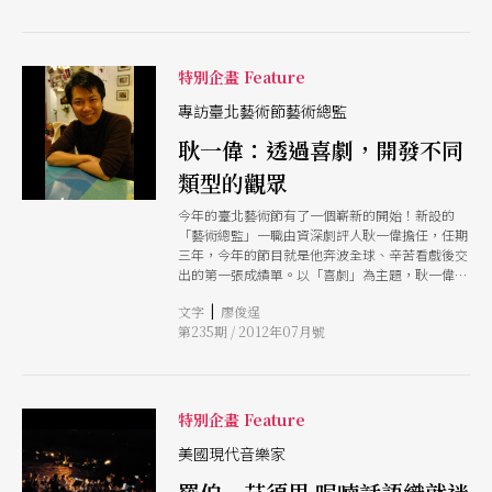
心國內劇評發展的讀者。
特別企畫 Feature
專訪臺北藝術節藝術總監
耿一偉：透過喜劇，開發不同
類型的觀眾
今年的臺北藝術節有了一個嶄新的開始！新設的
「藝術總監」一職由資深劇評人耿一偉擔任，任期
三年，今年的節目就是他奔波全球、辛苦看戲後交
出的第一張成績單。以「喜劇」為主題，耿一偉打
出「顛覆神聖、嬉笑台北城」的口號，他表示，希
|
文字
廖俊逞
望讓大家看到喜劇的多元面向，也希望藉由喜劇的
第235期 / 2012年07月號
庶民特質，可以接觸到更多的人，開發更多不同類
型的觀眾。
特別企畫 Feature
美國現代音樂家