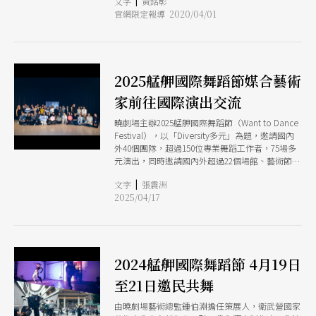
|
文字
黃銘彰
並且對於表演藝術的發展前景進行交流。以下為對
官網限定報導 2020/04/01
談紀要：
2025艋舺國際舞蹈節媒合藝術
家前往國際演出交流
曉劇場主辦2025艋舺國際舞蹈節（Want to Dance
Festival），以「Diversity多元」為題，邀請國內
外40個團隊，超過150位專業舞蹈工作者，75場多
元演出，同時邀請國內外超過22個場館、藝術節策
展人、藝評家、專業人士及觀眾們熱情參與，共創
|
文字
張震洲
超過7000人次的舞蹈盛宴；更從Opencall
2025/04/17
Program選出六組具潛力的創作者，獲選明年國際
交流主推團隊（Exchange Program），更成功媒
合編舞家將前往盧森堡、寮國、以色列、義大利等
國演出交流，成為台灣表演藝術向國際發光的舞蹈
節暨交易平台。
2024艋舺國際舞蹈節 4月19日
至21日邀民共舞
由曉劇場藝術總監鍾伯淵擔任策展人，衛武營國家