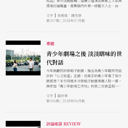
成品」系列活動壓軸；延續三檔演出積累之人氣與
環境討論聲量，邀集國內外第一線藝文人士、台灣
政務代表與學界三方，聚焦「青少年劇場」的現
|
文字
齊義維、陳茂康
狀、過去發展與未來可能，共同探討在此細緻分齡
第307期 / 2018年07月號
下的群體，於劇場所能經驗的各種可能與未來性。
專題
青少年劇場之後 淡淡瞎味的世
代對話
今年兩廳院的新點子劇展，推出為青少年觀眾而設
計的「心之秘密」主題，但真正的青少年看了有什
麼感想？本刊特邀本次新點子劇展策展人耿一偉，
與參加「青少年劇場工作坊」的高二生張孟鈺一起
看戲，看戲後一起喝咖啡聊感想，分享不同世代的
|
文字
鄒欣寧
「心之秘密」
第306期 / 2018年06月號
評論座談 REVIEW