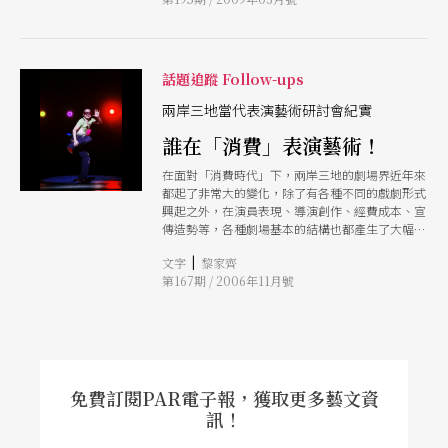
排，兩廳院邀請多位藝文界蒞臨觀賞，次日並邀請
與會座談，以下即為此次座談的摘要。
話題追蹤 Follow-ups
兩岸三地當代表演藝術研討會紀實
誰在「消費」表演藝術！
在面對「消費時代」下，兩岸三地的劇場界近年來
都起了非常大的變化，除了有各種不同的戲劇形式
興起之外，在演員表現、導演創作、經費成本、宣
傳造勢等，各種劇場基本的結構也都產生了大幅的
改變。而表演藝術工作者在面對這樣的一個劇烈變
|
文字
黎家齊
動的環境時，應該要如何自處？是要臣服於「消費
第167期 / 2006年11月號
時代、觀眾至上」的巨獸之下，還是要學唐吉柯
德，拖著夢想之矛，與其戰鬥？
免費訂閱PAR電子報，獲取更多藝文資
訊！