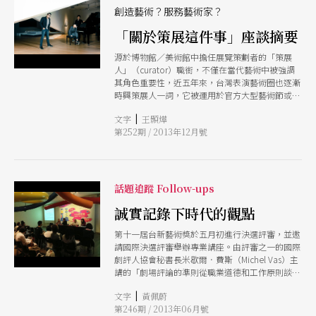
創造藝術？服務藝術家？
「關於策展這件事」座談摘要
源於博物館／美術館中擔任展覽策劃者的「策展
人」（curator）職銜，不僅在當代藝術中被強調
其角色重要性，近五年來，台灣表演藝術圈也逐漸
時興策展人一詞，它被運用於官方大型藝術節或民
間獨立展演中，作為計畫主持者在概念與實務上的
|
文字
王顥燁
自我詮釋。然而對劇場來說，策展人／策展是一種
第252期 / 2013年12月號
什麼概念，它所涵蓋的工作內容又是什麼？它與視
覺藝術策展人有何不同，又或者它如何區別於藝術
總監、節目策劃、製作人等職務？ 今年新點子劇
展「一代粉絲：JAPAN」，兩廳院邀請林人中策
展，以強調概念先行的規劃方式，邀集楊景翔、廖
話題追蹤 Follow-ups
俊凱、葉志偉、陶維均四位導演在主題框架中進行
創作，在前製期透過策展人與導演共同討論的過
誠實記錄下時代的觀點
程，定案節目內容與創作方向，呈現出個別節目與
第十一屆台新藝術獎於五月初進行決選評審，並邀
整體劇展間的對話狀態。以此為例作為一種策展方
請國際決選評審舉辦專業講座。由評審之一的國際
法，它是否有其他詮釋的可能，策展工作與單一作
劇評人協會秘書長米歇爾．費斯（Michel Vas）主
品的生產情境意味了什麼？ 刊邀請臺北藝術節藝
講的「劇場評論的準則從職業道德和工作原則談
術總監耿一偉、視覺藝術獨立策展人秦雅君及新點
起」，現場並邀請臺北藝術節藝術總監、資深劇評
子劇展策展人林人中，分別從各自的策展實踐經驗
|
文字
黃佩蔚
人耿一偉與「表演藝術評論台」台長、資深劇評人
中，論述策展人／策展的定義、可能以及想像。
第246期 / 2013年06月號
紀慧玲與談。本刊特地整理講座重要內容，以饗關