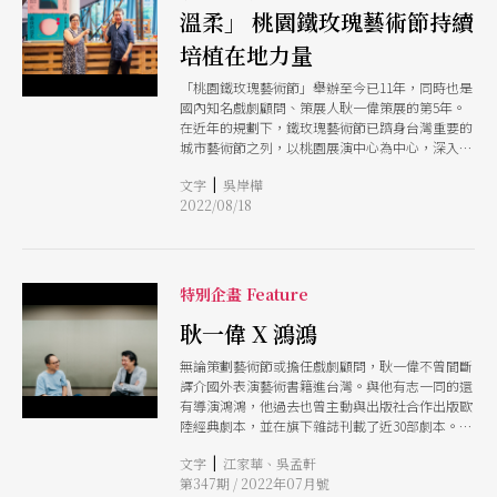
國家表演藝術中心轄下三大場館的齊備，有更多自
溫柔」 桃園鐵玫瑰藝術節持續
製節目、委託製作、國際共製、孵育平台等，藉此
體現場館的主體性與主動性。 當場館、策展人在
培植在地力量
節目策劃、製作的位置逐漸明確，又如何與創作者
╱團隊建立藝術創作的關係？或是，怎麼重新想像
「桃園鐵玫瑰藝術節」舉辦至今已11年，同時也是
演出節目與藝術節的生成？ 場館轉型：製作取向
國內知名戲劇顧問、策展人耿一偉策展的第5年。
的轉變與脈絡建立 場館開始有「製作」意識，可
在近年的規劃下，鐵玫瑰藝術節已躋身台灣重要的
以將國家兩廳院（後簡稱兩廳院）的「旗艦製作」
城市藝術節之列，以桃園展演中心為中心，深入桃
視為坐標，也就是《黑鬚馬偕》（2008）、《歐蘭
園城鄉、巷弄之間，頗具特色。
|
朵》（2009）、《鄭和1433》（2010）與《茶花
文字
吳岸樺
女》（2011）。此後的10餘年發展，讓場館體質轉
2022/08/18
變，仍保有引進節目、場地租借的功能，卻與「藝
術經紀公司」與「演出場地」產生區隔。 現任臺
北藝術節策展人的林人中表示：「台灣劇院場館過
去比較是presenting house，不是producing
特別企畫 Feature
house，這10多年來，可看見公部門場館摸索，要
怎麼樣做自製節目、怎麼做國際共製、怎麼做委託
耿一偉 X 鴻鴻
創作等，這些不同的概念都涉及到不同的『與藝術
家工作的關係與方法』。」並認為：「有一個很明
無論策劃藝術節或擔任戲劇顧問，耿一偉不曾間斷
確的轉向是，因為新場館林立，節目的需求量提
譯介國外表演藝術書籍進台灣。與他有志一同的還
高，場館也就開始想做自己的製作、支持與培育藝
有導演鴻鴻，他過去也曾主動與出版社合作出版歐
術家的創作發展，因此更明顯地靠近『製作取向』
陸經典劇本，並在旗下雜誌刊載了近30部劇本。這
的體質。」若將這個轉變視為前提，策展人、製作
些出版品，對於劇場的重要性究竟是什麼？又替劇
|
文字
江家華、吳孟軒
人或是劇場構作在其中的位置會各有其任務。 國
場留下些什麼？且聽兩人暢談他們如何將出版視為
第347期 / 2022年07月號
家與地方場館的陸續到位，是個關鍵的背景值。
一種「策動」，逐漸搭建起眾人與劇場的橋梁。