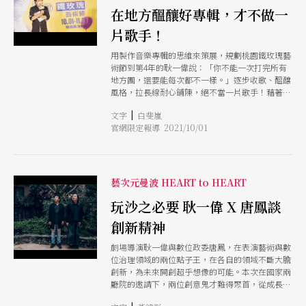
在地方醞釀好專輯，才不做一
片歌手！
用製作音樂專輯的思維來策展，規劃桃園鐵玫瑰藝
術節到第4年的耿一偉說：「你不能一次打完所有
地方團，還要能每次都不一樣。」逐步收歌、醞釀
風格，拉長線耐心鋪陳，絕不當一片歌手！藉著作
品突顯在地的人文特色，也挖掘空間的各種可能，
|
文字
白斐嵐
今年丟出「我們來幹大事」的主題宣言，作為一種
官網限定報導 2021/10/01
態度，也帶有某種「塑形」的展演性。
藝次元曼波 HEART to HEART
玩沙之必要 耿一偉 X 唐鳳談
創新精神
劇場導演耿一偉與數位政委唐鳳，在表演藝術與數
位治理領域的兩位點子王，在各自的領域不斷大膽
創新，為未來開創超乎想像的可能。本次在國家兩
廳院的邀請下，兩位創意鬼才難得聚首，從成長經
驗出發，分享彼此如何養成超越常規的開創精神，