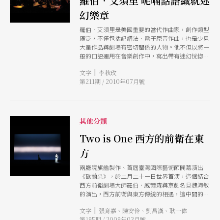
羅伯．艾須里 呢喃話語織就迷
幻樂章
羅伯．艾須里是美國重要的當代作曲家，創作類型
廣泛，不僅包括記譜法、電子原音作曲，也是少見
大量作品與劇場有密切關係的人物。他不但以將一
般的口語運用在音樂創作中，寫出帶有迷幻恍惚氛
圍的樂章，更親自上台演出自己的作品。八月份，
|
文字
李秋玫
他的歌劇《塵埃》將被改編為中文演出的
第211期 / 2010年07月號
《Watching Dust微聲計畫》上演。
其他分類
Two is One 西方的前衛在東
方
兩廳院旗艦製作、首屆臺灣國際藝術節開幕演出
《歐蘭朵》，於二月二十一日世界首演，這個結合
西方前衛劇場大師羅伯．威爾森與京劇名旦魏海敏
的演出，西方前衛與東方傳統的相遇，這中間的碰
撞激盪，最後出來的舞台成果，在在令人矚目。
|
文字
張育嘉、陳安伶、劉昌漢、耿一偉
二月十七日中文戲曲版《歐蘭朵》舉行第一次的彩
第195期 / 2009年03月號