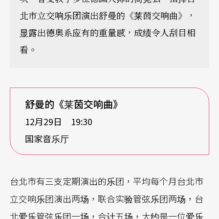
北市立交响乐团演出舒曼的《莱茵交响曲》，
显露出德奥系应有的重量感，成绩令人刮目相
看。
舒曼的《莱茵交响曲》
12月29日 19:30
国家音乐厅
台北市有三支定期演出的乐团，平均每个月台北市
立交响乐团演出两场，联合实验管弦乐团两场，台
北爱乐管弦乐团一场，合计五场，大约是一位爱乐