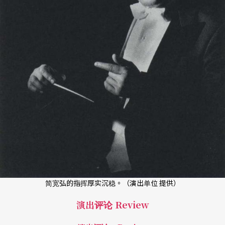
简宽弘的指挥厚实沉稳。（演出单位 提供）
演出评论 Review