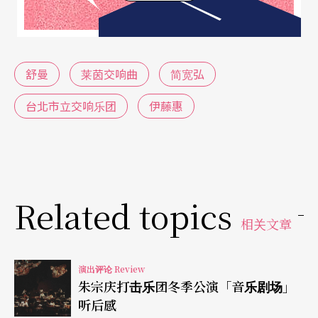
握乐曲的进行，结实的组织，在第一、五乐章带来
紧迫雄壮的效果；唯较缺乏浪漫的情怀，在中间的
三个乐章，就显得有点平淡直敍。同样的在韦伯的
舒曼
莱茵交响曲
简宽弘
《魔弹射手》序曲中，也可以感到简宽弘较少有说
故事的情绪，虽然浪漫时期的作品，不尽然是说故
台北市立交响乐团
伊藤惠
事的，但从心灵流露出来的直觉反应则是必须的。
简宽弘已具有控制乐团的能力，再来就是如何表现
抒情的一面了。如果观众欣赏的是厚实沈稳的演
Related topics
奏，那么今天的演出应该蛮合适的。
相关文章
另一首由日籍女钢琴家伊藤惠担任钢琴演奏的贝多
芬《第四号协奏曲》，也显露出一路阳刚的特质。
演出评论 Review
朱宗庆打击乐团冬季公演「音乐剧场」
观众不要期待从伊藤惠的演奏中，听出日本女性的
听后感