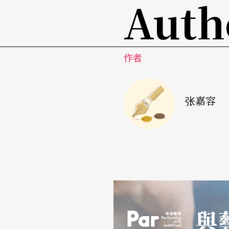
Auth
是流行歌曲，没办法像其他音乐，例如西皮，
无法处理太复杂深刻的主题」。再者，相较于
较深刻的剧本，一般演员演不出来」。对目前
作者
法，柯宗明觉得，这些演出很严谨，提升了歌
施效颦的尴尬。
张嘉容
所以，柯宗明认为歌仔戏比较适合的方向是：
托出演员的功力，让观众看得过瘾后还能够有
业」，这也正是他的创作理念。柯宗明拿西方
点深奥，音乐剧则不然，赏心悦目又很通俗。
剧，以自己的短处模仿他人长处」。
倚重编剧以创新尝试