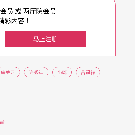
会乱象有感而发」之作。他认为台湾社会过度功利
费会员 或 两厅院会员
人物盲目的欣羡一般政商名流，想加入这个世界，
精彩内容！
写下这出戏，希望「借由一对平凡的小人物兄弟追
家一点警惕。
马上注册
湾当前政坛的写照，剧中的政治人物，不论高官走
其官员们墙头草两边倒、大老幕后操控等情节，令
唐美云
许秀年
小咪
吕福禄
以某些人物为范本或灵感的发源？柯宗明给了个很
的例子」，但写作时他并无意影射任何具体的人
的确「与台湾的现况很接近」。
章
。柯宗明觉得，传统戏曲的人物善恶都很极端，并