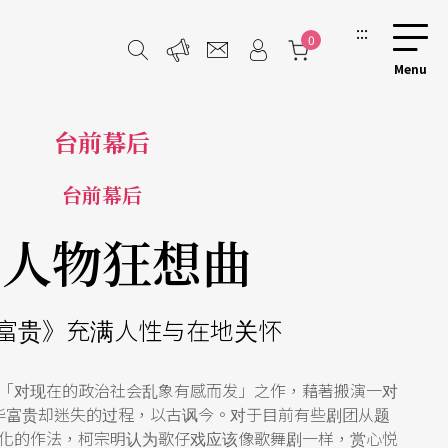
:::
0
台前幕后
台前幕后
小人物狂想曲
富贵》充满人性与在地关怀
「对现在的政治社会乱象有感而发」之作，藉著搬演一对
华富贵却迷失的过程，以古讽今。对于目前有些剧团从题
化的作法，柯宗明认为歌仔戏应该像歌舞剧一样，赏心悦