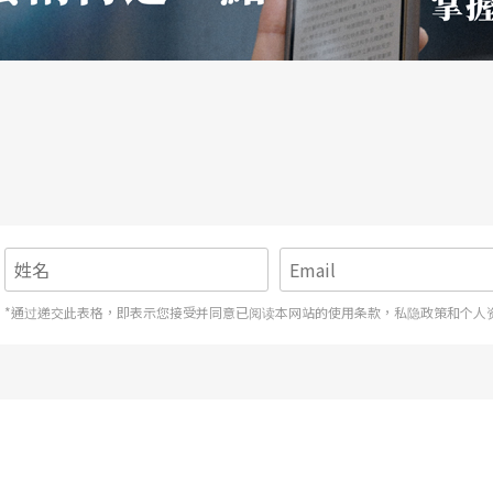
幻场景呈现，看起来有点朦胧暧昧。针对剧本原本
于以上的想法，他是故意不去如此处理的；再者，
释道，一般观众对喜爱的演员都已经有固定的想像
，观众看到的不是他们心目中风度翩翩或温柔美丽
够接受，他不愿正面去迎击观众的这种审美习惯，
美云的看法和编剧不太一样。唐美云认为，「早期
*通过递交此表格，即表示您接受并同意已阅读本网站的使用条款，私隐政策和个人
应该什么都能做」。因此，不论「传统的」或「浪
的做法，各种形式风格，只要剧本好，她都想要尝
；她为编剧抱屈地指出，为观众的需求而牺牲的地