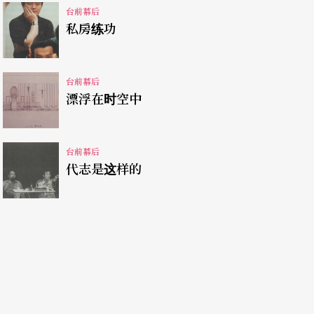
现实生活的人物，因此，「这出戏的主要角色都有
台前幕后
私房练功
力很强，决心要掌握自己的命运，甚至宁愿效法武
性化的反派」。剧中的主角赵安，则像一般人一
台前幕后
充满了矛盾犹豫。
漂浮在时空中
宗明对歌仔戏、甚至整个传统戏曲的看法比较悲
，尽力加入一些「人性」，但也不可能太深刻。为
台前幕后
代志是这样的
西方表里不一的人性挣扎」，戏曲行当是要观众一
员的表演，这是戏曲先天的限制。
更加受限，京剧可以处理像《曹操与杨修》这样深
来唱，再加上它的音乐旋律太优美好听，本质上就