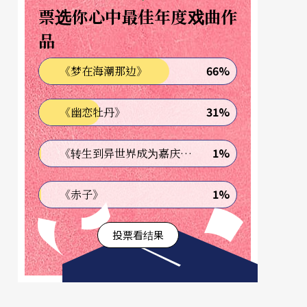
票选你心中最佳年度戏曲作
品
66%
《梦在海潮那边》
31%
《幽恋牡丹》
1%
《转生到异世界成为嘉庆君—发现我的祖先是诈骗集团!?》
1%
《赤子》
投票看结果