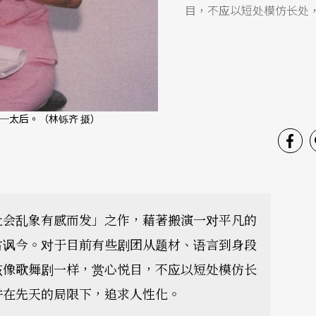
目，不应以短处模仿长处
─太后。（林铄齐 摄）
社会乱象有感而发」之作，藉著搬演一对平凡的
古讽今。对于目前有些剧团从题材、语言到身段
该像歌舞剧一样，赏心悦目，不应以短处模仿长
并在先天的局限下，追求人性化。