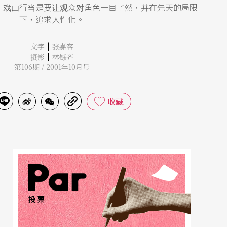
，戏曲行当是要让观众对角色一目了然，并在先天的局限
下，追求人性化。
|
文字
张嘉容
|
摄影
林铄齐
第106期 / 2001年10月号
收藏
投票