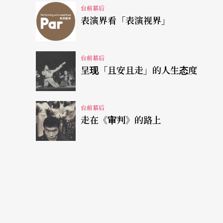
不真实，无法表现出人性，他试图刻划出接近
台前幕后
表演界看「表演视界」
人性的弱点」。他举剧中的太后为例：她的能
则天，然而，她也充满了内心挣扎，「是个人
台前幕后
样，容易迷惑烦恼，「说话没有一个标准」，
呈现「且安且走」的人生态度
刻划人性，是柯宗明在傅统中创新的尝试。柯
观，他认为要创新，只能在比较传统的故事里
台前幕后
走在《审判》的路上
什么呢？柯宗明解释，「传统戏曲本来就没有
目了然角色的身份和性格的，观众要看的是演
仿傚音乐剧的通俗流行
比较歌仔戏和京剧，柯宗明认为前者又比后者
刻的人性，歌仔戏却不能。「歌仔戏使用本嗓