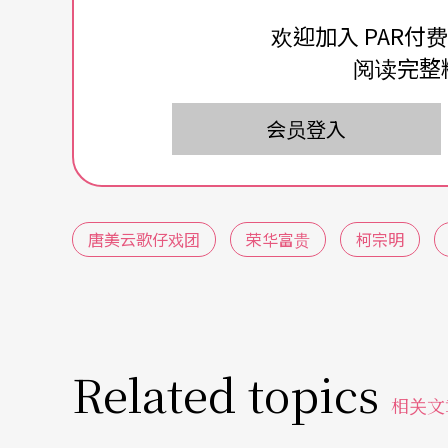
编剧柯宗明表示，这出戏是「对现在的政治社
欢迎加入 PAR付
主义，导致当前政坛激烈的权力斗争，许多小
阅读完整
却不知道自己可能是被牺牲的一群。因此，他
求荣华富贵的过程」，来「藉古讽今」，给大
会员登入
只要读过剧本，多半会觉得剧中的官场就是台
卒，个个都毫无理想气节，一昧争逐权位，尤
唐美云歌仔戏团
荣华富贵
柯宗明
人倍感亲切也多所联想。写作时，编剧是否曾
聪明的答案：台湾的政坛确实「有许多活生生
事，如果让大家有所联想，或许是因为这出戏
著重刻划人性挣扎
Related topics
相关文
其实，这出戏更大的主题是对「人性」的刻划