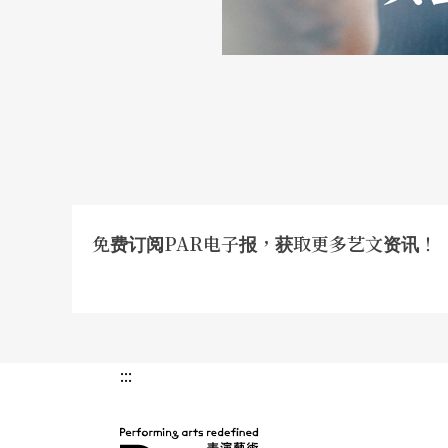
目前这出戏的结局走向感伤路线，最后还以梦
可以处理得更激昂悲壮之处，柯宗明承认，出
他觉得也不能忽略传统观众的审美习惯。他解
和情感投射，当演员扮演的人物太过「写实」
的既定正面形象，情感的寄托落空，会不太能
才把结局写得比较有梦幻色彩。
免费订阅PAR电子报，获取更多艺文资讯！
对歌仔戏的限制问题和这出戏的结局，团长唐
的内台戏那么活，现在时代更进步了，自然也
漫的」，「古路戏」、「胡撇仔戏」或京剧式
:::
试。
结局方面，唐美云认为，「合理还是最重要」