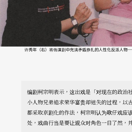
许秀年（右）将饰演剧中充满矛盾挣扎的人性化反派人物─
编剧柯宗明表示，这出戏是「对现在的政治
小人物兄弟追求荣华富贵却迷失的过程，以
都采取京剧化的作法，柯宗明认为歌仔戏应
处，戏曲行当是要让观众对角色一目了然，