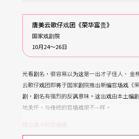
唐美云歌仔戏团《荣华富贵》
国家戏剧院
10月24〜26日
光看剧名，很容易以为这是一出才子佳人、 金
云歌仔戏团即将于国家剧院推出新编官场戏《
剧，剧名有强烈的反讽意味。这出戏由本土编
地关怀，与传统的官场戏很不—样。
藉古讽今的官场戏