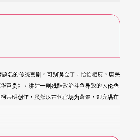
榜题名的传统喜剧。可别误会了，恰恰相反。唐美
荣华富贵》，讲述一则残酷政治斗争导致的人伦悲
剧柯宗明创作，虽然以古代官场为背景，却充满在