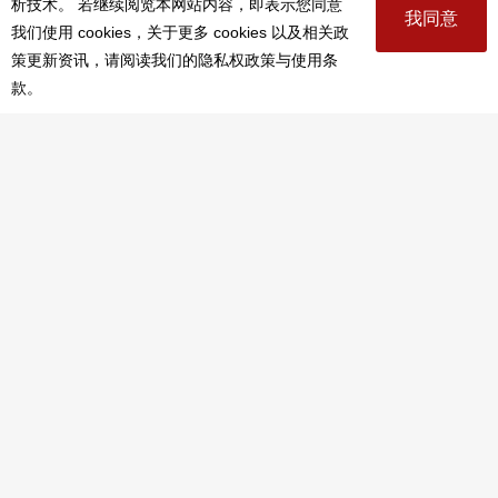
析技术。 若继续阅览本网站内容，即表示您同意
我同意
我们使用 cookies，关于更多 cookies 以及相关政
策更新资讯，请阅读我们的隐私权政策与使用条
PAR 表演艺术杂志
关于我们
款。
联络我们
广告刊登
电子报
国家表演艺术中心
国家两厅院
网站导览
国家表演艺术中心国家两厅院《PAR表演艺术》版权所有
©
2022
Performing arts redefined. All Rights Reserved
统一编号 Tax Id number 00973926
本站所提供相关演出资讯，如有异动应以主办单位公告为准。
服务条款
｜
隐私权声明
｜
著作权声明