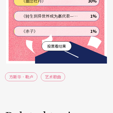
30%
《幽恋牡丹》
晚，您在同样大的一个音乐厅里，独唱德布西以及
其他法国作曲家的艺术歌曲（注2），不知是否有著
1%
《转生到异世界成为嘉庆君—发现我的祖先是诈骗集团!?》
类似的感想？如何才是法文艺术歌曲的理想演唱场
1%
《赤子》
地？
投票看结果
法文艺术歌曲当初经常是为私人的沙龙聚会，而不
是为大庭广众的音乐厅而谱写的，因此特别注重演
出者与听众之间微妙的互动与共鸣，太大的场地将
让双方的沟通成为不可能。但为了让这类音乐不局
方斯华．勒卢
艺术歌曲
限于象牙塔中，在此较大、却不至于太大的场地演
唱，却是値得尝试的。在此情况下，歌者必须采取
折衷的措施，不只为前方的人唱，而不时把眼光与
声音投射到后方去。事实上，早在德布西的时代，