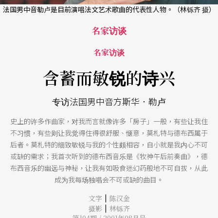
法国男中音勒卢是目前演唱法文艺术歌曲的代表性人物。（林铄齐 摄）
名家访谈
名家访谈
含蓄而敏锐的诗兴
专访法国男中音方斯华．勒卢
史上的许多作曲家，对我而言就像许多「房子」一般，有些让我住
不习惯，有些则让我觉得住得很舒服、惬意，莫札特与德布西属于
后者。莫札特的细致敏锐与我的个性颇相容，自小就是我内心不可
或缺的需求；我首次听到的德布西音乐是《牧神午后前奏曲》，德
布西音乐的幽远与神秘，让我有如吸食迷幻药般地不可自拔，从此
成为我每场独唱会不可或缺的曲目。
|
文字
陈汉金
|
摄影
林铄齐