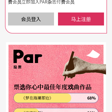
费会员立即加入PAR杂志付费会员
示范。
会员登入
马上注册
勒卢为一九八〇年代以来「法文艺术歌曲振兴运
动」的主要人物之一，其独特的诠释方式，在推展
音乐上的努力与贡献，都颇受推崇，笔者有幸能够
藉著勒卢此次来台的机会专访他，期盼透过他的现
身说法，而有助于我们认识这位大师，并了解法文
艺术歌曲的特质。以下为此次访谈的内容：
投票
德布西在世时，曾访问布达佩斯，亲聆当地音乐家
票选你心中最佳年度戏曲作品
唱、奏他的几首室内乐作品之际，不禁叹道：「一
68%
《梦在海潮那边》
千五百人齐聚一堂，欣赏我的钢琴曲《儿童的角
落》，多么令人感到不自在的一个大场地啊！」昨