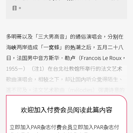
目。
多明哥以及「三大男高音」的通俗演唱会，分别在
海峡两岸造成「一窝蜂」的热潮之后，五月二十八
日，法国男中音方斯华．勒卢（Francois Le Roux，
1955－）（注1）在台北社教馆所举行的法文艺术
歌曲演唱会，相较之下，却让国内听众觉得陌生、
遥不可及。法文艺术歌曲（mélodies）强调诗意的
蕴涵、深刻的文学性、含蓄而敏锐的音韵变化，可
欢迎加入付费会员阅读此篇内容
说是较不容易了解的音乐；勒卢此行，虽因种种因
素，未能引起广泛的瞩目，却透过他的独唱会与
立即加入PAR杂志付费会员立即加入PAR杂志付
「大师班」的教学，为这类音乐做了深具启发性的