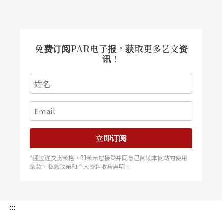
特别値得一提的是，欧立克是「法国六人组」的一
员，他与他的五位同伴在第一次世界大战后崛起之
际，强调音乐创作与日常生活、通俗艺术之间的互
免费订阅PAR电子报，获取更多艺文资
动。「六人组」的另一位成员浦朗克（Francis Pou
讯！
1enc，1899－1963），在艺术歌曲的创作上可说是
质量俱丰，然而他颇热中于通俗歌曲，与当时的一
些香颂演唱者，诸如琵亚芙（Édith Piaf）、普兰当
（Yronne Printemps）都相当熟悉，他的创作可说
立即订阅
是为融合艺术歌曲与通俗歌曲提供了一个绝佳的示
*通过递交此表格，即表示您接受并同意已阅读本网站的使用
范，他从通俗歌汲取养分与生命力，而冲淡了过度
条款，私隐政策和个人资料收集声明。
文学化、文明化艺术歌曲的深奥难懂。
从古乐找寻音乐新定义
:::