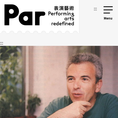
跳到主要内容区块
网站导览
:::
:::