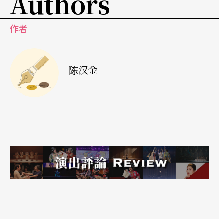
Authors
等人交往，将他们的诗作配上音乐，这些歌曲散发
作者
著一种单纯、直接的诗意，虽然通俗，却不俚俗，
品味相当高雅，如此而让这些诗作得以更广泛地流
陈汉金
传；柯斯玛根据普雷伟的诗谱成，充满伤逝之情的
《落叶》Les Feuilles mortes，可说是首经典名
曲。此外，我在独唱会当晚加的另一首《红磨坊》
Moulin rouge，是欧立克（Georges Auric，1899
－1983）为美国导演John Huston一九五三年的同
名电影所写的主题曲，虽有点「滥情」的倾向，却
巧妙地流露出一九五〇年代电影配乐多愁善感的特
质。