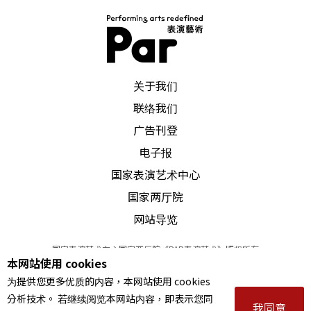
您在一九八〇年代初期刚踏入乐坛之际，主要是在
歌剧界发展的。一方面，您以饰唱佩雷亚斯（Pellé
as）一角而闻名，另方面，您几乎唱遍了莫札特歌
PAR 表演艺术杂志
关于我们
剧一些男中音的重要角色，您如何在德布西与莫札
联络我们
特这两位时空距离相当远的作曲家之间，寻得「交
广告刊登
集」？
电子报
国家表演艺术中心
史上的许多作曲家，对我而言就像许多「房子」一
国家两厅院
般，有些让我住不习惯，有些则让我觉得住得很舒
网站导览
服、惬意，莫札特与德布西属于后者。莫札特的细
国家表演艺术中心国家两厅院《PAR表演艺术》版权所有
致敏锐与我的个性颇相容，自小就是我内心不可或
本网站使用 cookies
©
2022
Performing arts redefined. All Rights Reserved
缺的需求；我首次听到的德布西音乐是《牧神午后
为提供您更多优质的内容，本网站使用 cookies
统一编号 Tax Id number 00973926
分析技术。 若继续阅览本网站内容，即表示您同
本站所提供相关演出资讯，如有异动应以主办单位公告为准。
前奏曲》，德布西的幽远与神秘，首先让我有如陷
我同意