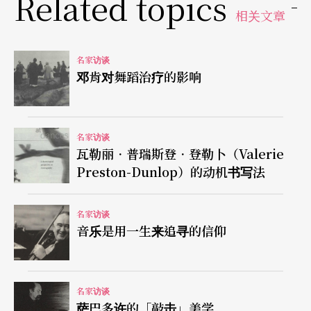
Related topics
相关文章
作曲家们已进行著类似的尝试了，他们将钢琴声部
改写成管弦乐，或直接写作具有管弦乐伴奏的歌
名家访谈
曲，以便吸引一般歌剧听众前来欣赏较难懂的艺术
邓肯对舞蹈治疗的影响
歌曲。无论如何，这些权宜的措施只能适可而止，
否则就损及了这类音乐含蓄、内歛的本质，稍远的
名家访谈
听众根本听不到曲中细致的转折与变化。
瓦勒丽．普瑞斯登．登勒卜（Valerie
Preston-Dunlop）的动机书写法
对大部分台湾听众而言，法文艺术歌曲仍是一个有
待开发的领域，主办单位甚至把您的演唱会命名为
名家访谈
音乐是用一生来追寻的信仰
「法国香颂之夜」，使得您在记者会中，不得不就
此提出澄清，并解释「艺术歌曲」（mélodies）与
「香颂」（chansons）— －也就是「通俗歌曲」之
名家访谈
间的不同。无论如何，您在演唱会后，还唱了三首
萨巴多许的「敲击」美学