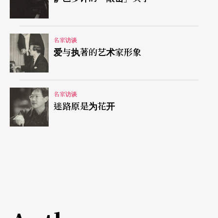
通俗歌曲助兴；据我所知，您还录制过一张柯斯玛
（Joseph Kosma，1905－1969）的《香颂专集》
名家访谈
（注3）。
爱与执著的艺术家形象
对于通俗歌曲，我是「有条件」地喜爱。充斥市面
上的大部分商业化、千篇一律的香颂，令我避之唯
名家访谈
迷路原是为花开
恐不及；对于极少数有灵性、有诗意的曲子或作曲
家，我倒是颇感兴趣。例如刚去世不久的特雷内（C
harles Trenet，1913－2001）经常根据自己写的诗
谱曲，他亲自演唱自己的作品时，总是洋溢著幽默
与生动，数十年来传唱不辍，深受各阶层人士的热
爱。原籍匈牙利的柯斯玛，经常与诗人普雷伟（Jac
ques Prévert）、沙特、阿拉贡（Louis Aragon）