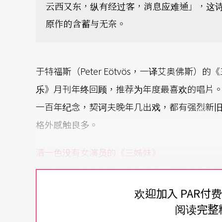
云西又东，纵有经过客，消息应难通」，这
原作的含蓄与无奈。
于特福斯（Peter Eötvös，一译艾奥佛斯
乐》月刊年终回顾，推荐为年度最喜欢的唱片
一百年纪念，契诃夫晚年几出戏，都有强烈新
格外感触良多。
清一色没有女演员的《三姊妹》
于特福斯新作吸引我的两个地方，都堪称歌剧
音反串，九○年代描写一代阉人男高音法瑞内里（F
欢迎加入 PAR付
妓》，上片两个月内卖掉二十万张电影原声带
阅读完整