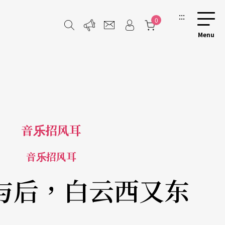
:::
0
音乐招风耳
音乐招风耳
与后，白云西又东