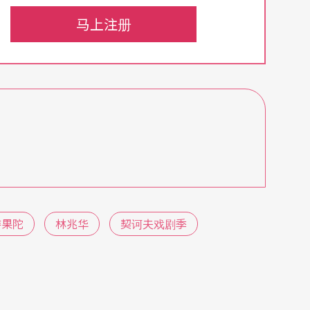
乐家跨足到卡门、黛利拉，比才与圣桑的次女高音
马上注册
于特福斯一马当先。除了三姊妹，她们的大嫂也是
成清一色没有女演员参与的《三姊妹》。
序发展。他打散原作依时间关系，改以三妹、大
代式的解构后，同一件事情在不同幕，会因为人物
这出歌剧先因反串而有「异化」感觉，再由分幕叙
。听这出戏一定要先做好「契诃夫功课」，了解故
于特福斯是史托克豪森（Karlheinz Stock
）的入室弟子，音乐语汇不可能多温和，幸好没有让电子乐
待果陀
林兆华
契诃夫戏剧季
歌剧院演出的实况，竟有恍然大悟的解惑。原来为