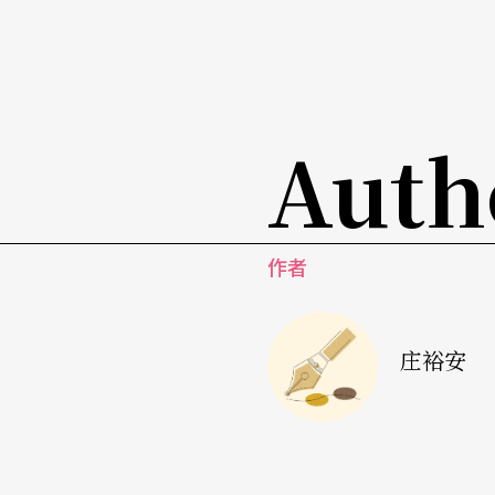
鬘物大相迳庭。
令人想起《等待果陀》
天儿大牛添加的异化风味，倒令人想起贝克特
Auth
陀》。把契诃夫对人情事故描写的抽空，「回
男形的三姊妹，更是靠近无赖流浪汉法拉德米
剧季」，推出结合两者的《三姊妹等待果陀》
作者
这就是艺术的不朽吧，青山前与后，一百年前
陀》，纵有经过客，于特福斯、天儿大牛与林
庄裕安
陀。为了不让爵士乐死守在非裔美国人圈子，
融入雷鬼、嘻哈或巴萨诺瓦（Bosa Nova）吧。
延伸阅读