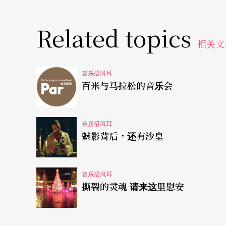
这出戏执掌服装、灯光、舞台等美术设计，竟
几张剧照，不知是古希腊祭司装，还是星际大
Related topics
无性与雌雄同体原本就是天儿牛大擅长的风格
相关文
底是于特福斯还是天儿牛大的意见。
音乐招风耳
电视版本在片头之后，穿插日本书法家良宽的
百米与马拉松的音乐会
消息应难通」，全是台湾人看得懂的汉字，不
剧前，真是画龙点睛的偈语，道尽原作的含蓄
音乐招风耳
命前夕，但剧中人物却倾向家常世故与百无聊
魅影背后，还有沙皇
别人的宅第，但倾圮瓦解的却是自己的堂屋，
随父亲的部队搬来乡下一住就是十一年了，三
音乐招风耳
望。父亲一死，心凉一半，唯一指望的大哥，
撕裂的灵魂 请来这里慰安
教授，肯定落空。加入东瀛味的契诃夫，说不
剧确实挹注化妆、服装、布景的变通，但契诃