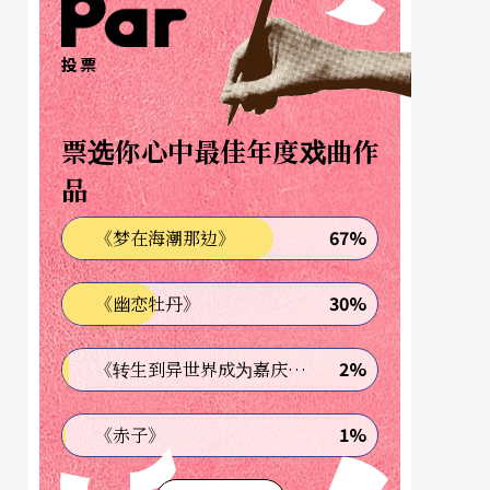
投票
票选你心中最佳年度戏曲作
品
67%
《梦在海潮那边》
30%
《幽恋牡丹》
2%
《转生到异世界成为嘉庆君—发现我的祖先是诈骗集团!?》
1%
《赤子》