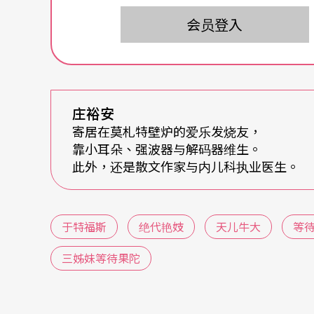
声男高音热潮。除了圣乐基本盘之外，也有声
会员登入
咏叹调。不过让假声男高音延伸到当代歌剧，
假声男高音，奶妈则改成男低音唱的家仆，变
其次，于特福斯并不规规矩矩按契诃夫四幕顺
哥、二姊三个人物为新的三幕主轴。经过后现
庄裕安
观点而有所改变，类似新小说多重叙事观点。
寄居在莫札特壁炉的爱乐发烧友，
靠小耳朵、强波器与解码器维生。
事观点的转移，而与契诃夫的原作有很大区分
此外，还是散文作家与内儿科执业医生。
事与人物的来龙去脉关连互动，才不会听得一头雾水。
hausen）与布列兹（Pierre Boulez
于特福斯
绝代艳妓
天儿牛大
等
侵入契诃夫地盘，还不算太叛经离道。
三姊妹等待果陀
舞踏家天儿牛大加入东瀛味
等到今年春天在卫星电视上，看到巴黎夏特勒