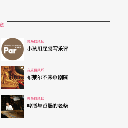
是刚来过台湾的山海塾总监天儿牛大。从原本根据
战银河系的变形，终于在三宅一生那儿找到著陆。
，不免让人怀疑，最先想启用男身反串三姊妹，到
章
音乐招风耳
墨宝：「青山前与后，白云西又东，纵有经过客，
小孩用屁股写乐评
知巴黎的节目单有否这神来一笔？这诗放在契诃夫
与无奈。契诃夫的戏剧背景虽然处于风云诡谲的革
音乐招风耳
赖，并没有激烈冲突。就像第三幕的火灾，烧的是
布莱尔不来歌剧院
震荡里有种故做镇静。
姊妹成天就指望著，回去莫斯科吧，那里才有希
音乐招风耳
讨了俗气的老婆，变得越来越不争气，回莫斯科当
啤酒与香肠的老柴
定出现沟口健二或小津安二郎的秋刀鱼味。古典能
夫「印象派的写实剧」，跟能剧那些修罗、武士、