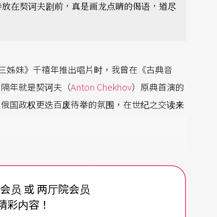
诗放在契诃夫剧前，真是画龙点睛的偈语，道尽
）的《三姊妹》千禧年推出唱片时，我曾在《古典音
。隔年就是契诃夫（
Anton Chekhov
）原典首演的
旧俄国政权更迭百废待举的氛围，在世纪之交读来
界的石破天惊。其一是他安排三姊妹都由假声男高
arinelli）苦闷压抑自我放逐的电影《绝代艳
费会员 或 两厅院会员
，几乎是巴洛克声乐唱片的天量，引领乐坛一阵假
精彩内容！