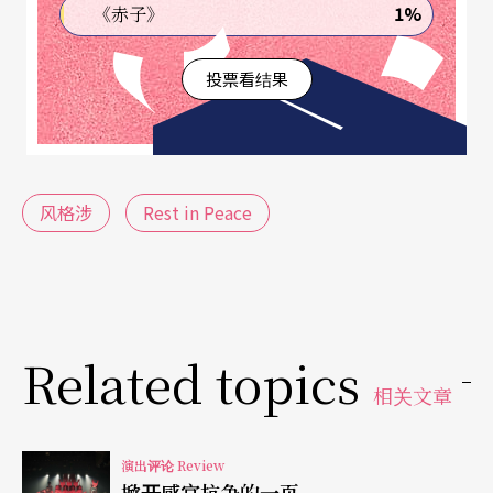
1%
《赤子》
的机车大灯乍亮，演员像鬼影一样逆著光逼向台
前，好像复仇者联盟来讨回公道，可是他们并未发
投票看结果
动攻击，只是静静地站在那里。
他们究竟是谁？来做什么？接下来静默的表演恐怕
只有更悬疑：演员默默脱掉身上的服饰配件，像是
风格涉
Rest in Peace
在缴回个人生前物品，可是脱到几近赤裸，又在转
暗的灯光下吃起东西，有股蓄势待发的气息。对照
前后关系，我觉得这批年轻男女是难民，他们在现
实中受伤，所以刚刚越过边界逃到这里避难。这里
Related topics
相关文章
是哪里？无疑是剧场，也极可能是网路世界，总之
是真实和虚幻变得分际模糊的地方。
演出评论 Review
掀开感官抗争的一页