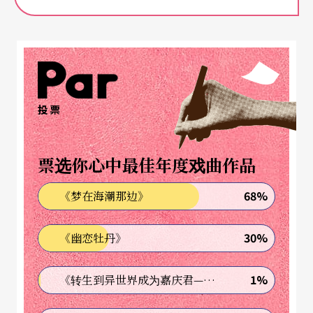
上线后，动物感伤
走进剧场，我们仿佛来到肇事现场，一辆汽车前方
有一台机车翻覆，雨衣和安全帽肚破肠流一般，从
椅垫下的置物箱滚落在地。假如眼前是在播放影
投票
集，案发现场勘验完，马上就是高潮迭起的办案
了，可偏偏这出戏就是反高潮。反高潮不是说它很
票选你心中最佳年度戏曲作品
无聊，相反的，它一直用无声的张力，维持无解的
68%
《梦在海潮那边》
悬疑。于是一开场，演员就来破坏这个肇事现场，
她将车子启动，往观众的方向哔哔哔倒车，眼看就
30%
《幽恋牡丹》
要撞进观众席造成另一起伤亡事件，车子一拐弯，
往侧边的小铁门溜走了。肇事者逃逸，这下子谁来
1%
《转生到异世界成为嘉庆君—发现我的祖先是诈骗集团!?》
还死者一个公道啊！惊叹号还悬在半空，突然场上