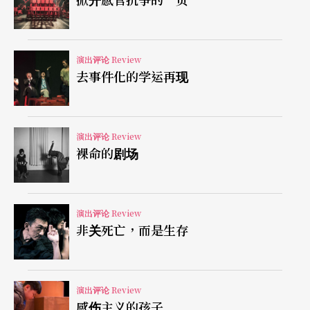
如上述，这出戏的力道，来自于它总是耐著性子，
硬是不将压迫感推向爆点，不将语意模糊说破，就
连换场都可以长时间处在视线不佳的昏暗中，可惜
演出评论 Review
去事件化的学运再现
当它终于忍不住大声表露情感的时候就露馅了，一
瞬间，黑蒙蒙的演员都现形了，从捉摸不定、漫游
边境的群鬼，被打回上线后容易感伤的动物。
演出评论 Review
裸命的剧场
（如何不）消费死亡
典型渲染感伤的段落，是众演员一边「上左右下踏
演出评论 Review
非关死亡，而是生存
点点踏点点」念口诀，一边舞步愈跳愈快，快到有
人不支倒地也不停止，只见一个身影满场跑，对著
躺在地上抽搐的身体「咻咻」叫，状似急救。这俨
演出评论 Review
然是一幅青春受难图，虽然舞蹈动作以分解动作的
感伤主义的孩子