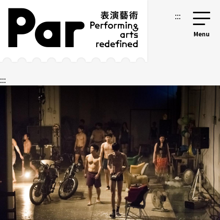
跳到主要内容区块
网站导览
:::
:::