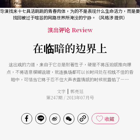
导演找来十七具活跳跳的青春肉体，为的不是表现什么生命活力，而是要
找回被过于喧嚣的网路世界所淹没的宁静。（风格涉 提供）
演出评论 Review
在临暗的边界上
这出戏的力道，来自于它总是耐著性子，硬是不将压迫感推向爆
点，不将语意模糊说破，就连换场都可以长时间处在视线不佳的昏
暗中，可惜当它终于忍不住大声表露情感的时候就露馅了……
|
文字
郭亮廷
第247期 / 2013年07月号
收藏