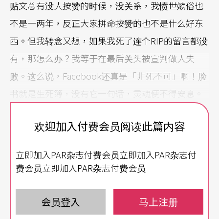
贴文总有没人按赞的时候，没关系，我愤世嫉俗也
不是一两年，反正大家拼命按赞的也不是什么好东
西。但我转念又想，如果我死了连个RIP的留言都没
有，那怎么办？我等于在最后关头被宣判做人失
败。这么说，Facebook还真是「非死不可」啊！脸
书就是生死簿，没有它一句话，灵魂便不得安息。
或应该反过来说，到死都还不能下线，那就再没有
欢迎加入付费会员阅读此篇内容
安息可言了。所以风格涉要做《Rest in Peace》，
导演李铭宸找来十七具活跳跳的青春肉体，为的不
立即加入PAR杂志付费会员立即加入PAR杂志付
是表现什么生命活力，而是要找回被过于喧嚣的网
费会员立即加入PAR杂志付费会员
路世界所淹没的，我们都会说、却愈来愈不知道那
是什么的，宁静，或死寂。
会员登入
马上注册