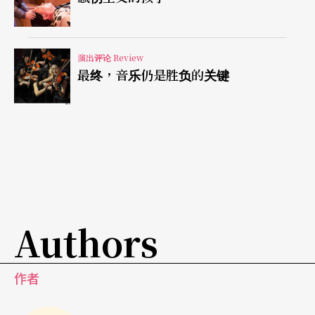
口诀同步配音这类手法很搞笑，但是倒下的身体一
再为哀伤的情绪加码，直到舞台深处一个女孩抱著
演出评论 Review
舞厅水晶球，孤独地看著墙上流转的光影，另一个
最终，音乐仍是胜负的关键
女孩哼起《天空之城》的主题曲，实在令人一不小
心就会反射性地泪崩。小心啊！像动物一样情绪反
射地表达哀伤，这和不花一秒的力气敲下RIP能有多
大差别？
所幸，导演在结尾扳回一城：演员一样是一长排站
Authors
在舞台前缘，不过这次，他们不但是在无言的静默
之中，更沉浸在无光的黑暗里，只听见有人吐水，
作者
我以为是呕吐，细听之下原来是在漱口刷牙，他们
在黑暗中清洗自己。或者应该说，他们让黑暗清洗