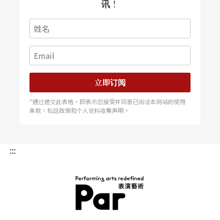
出惯例走，就让这出戏到了最后还是需要掌声，枉
讯！
费它刚刚才让我们面临深沉的黑暗，却觉得不需要
恐惧，不需要一切。
立即订阅
*通过递交此表格，即表示您接受并同意已阅读本网站的使用
条款，私隐政策和个人资料收集声明。
:::
PAR 表演艺术杂志