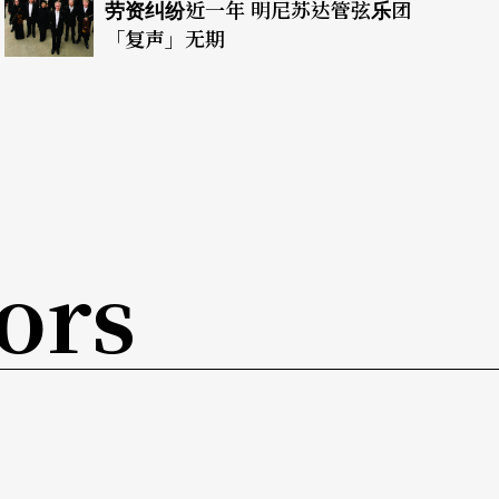
劳资纠纷近一年 明尼苏达管弦乐团
难度，并将给予舞台二度创作充分的自由。
「复声」无期
加入表现主义的手法，利用主题曲、舞台设计、多
分体会到盲人的内心世界，希望与现代人的情感达
全盲的演出，这将挑战的舞台上灯光区位的准确
ors
认为「没有强加给人物的快乐，也没有过分的悲
酷。」结尾处理会与小说非常不同，将会让观众感
，首创境内开放盲胞友善的风气，在「视而不见」
来定论，只能说参与者各个「心中有数」。