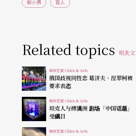
度入手，本著对盲人群体最大的尊重与理解，
郭小男
盲人
而彻底，温情的笔触贴近到这特殊群体的心灵
同样需要尊重与关注的精神和生活世界。《推
性欲、企图、狂想、颓靡，破除了我们对盲人
Related topics
黑暗中也有无限可能宽广的天地，由此引发阅
相关文
改编这样一部细腻的文字作品，对于编剧喻荣
城市艺波 Cities & Arts
即可，好像是轻车熟路，一起动却发觉，转换他
俄国歧视同性恋 葛济夫、涅翠柯被
平底鞋迈步，走到哪写到哪，路在脚下，笔随
要求表态
当，不慎摔倒的机会大大提高了！
城市艺波 Cities & Arts
坦克人与傅满洲 剧场「中国话题」
喻荣军浓缩了原有的情节，集中三对盲人情侣
受瞩目
学时曾学了四年推拿，又是上海话剧艺术中心
城市艺波 Cities & Arts
神，就会陷在原著里，找不到出口。仅管《推