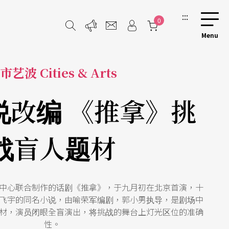
:::
0
市艺波 Cities & Arts
说改编 《推拿》挑
战盲人题材
中心联合制作的话剧《推拿》，于九月初在北京首演，十
飞宇的同名小说，由喻荣军编剧，郭小男执导，是剧场中
材，演员闭眼全盲演出，将挑战的舞台上灯光区位的准确
性。