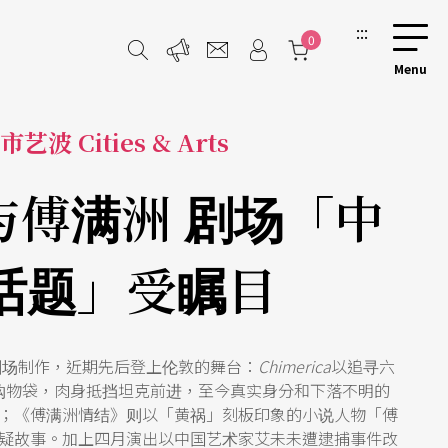
:::
0
市艺波 Cities & Arts
与傅满洲 剧场「中
话题」受瞩目
剧场制作，近期先后登上伦敦的舞台：
Chimerica
以追寻六
购物袋，肉身抵挡坦克前进，至今真实身分和下落不明的
；《傅满洲情结》则以「黄祸」刻板印象的小说人物「傅
疑故事。加上四月演出以中国艺术家艾未未遭逮捕事件改