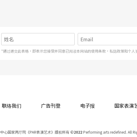
*通过递交此表格，即表示您接受并同意已阅读本网站的使用条款，私隐政策和个人
联络我们
广告刊登
电子报
国家表演
中心国家两厅院《PAR表演艺术》版权所有
©
2022
Performing arts redefined. All R