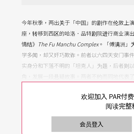
今年秋季，两出关于「中国」的剧作在伦敦上演。由Al
座，转移到西区的哈洛．品特剧院进行商业演出；
情结》
The Fu Manchu Complex
。「傅满洲」为
学多闻，却又奸巧欺诈。前者以六四天安门事
实身分和下落不明的「坦克人」为题，后者则
角，发展一段悬疑故事。两者不约而同地代表
象。
欢迎加入 PAR付
Chimerica
追寻天安门
「坦克人」
阅读完整
“Chimerica”一词由经济学家于二○○六
会员登入
同名的剧作，则以「坦克人」站在一列坦克前