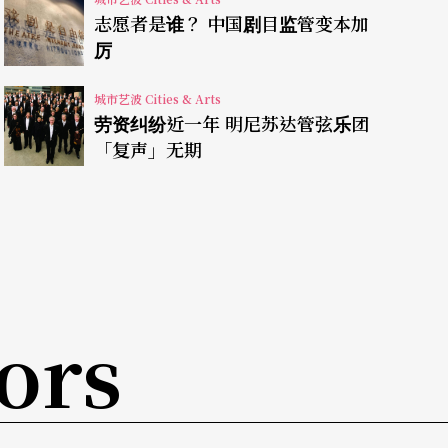
志愿者是谁？ 中国剧目监管变本加
厉
城市艺波 Cities & Arts
一出与中国有关的《傅满洲情结》则在小型剧场
劳资纠纷近一年 明尼苏达管弦乐团
所创作。Daniel York长期关注亚裔演员在英国剧场界的
「复声」无期
ongate Productions剧团制作，该团意
；在Ovalhouse演出的这出作品，则十分冒险
情调、爱尔兰人爱吃马铃薯题材等，如何能在戏谑
》评价普通，却也足以引起话题。
ors
pstead Theatre所上演的
#aiww: The Arre
未为题，以其被监禁的经验发展成为剧作。华裔
未，随后又在
Chimerica
中扮演张林一角，就两剧中