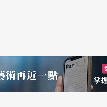
。短短一年内，伦敦剧场便有了三出与中国有关的
续下去，值得持续观察。