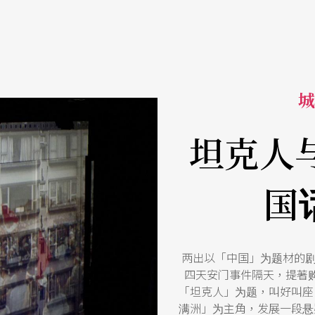
城
坦克人
国
两出以「中国」为题材的
四天安门事件隔天，提著
「坦克人」为题，叫好叫座
满洲」为主角，发展一段悬