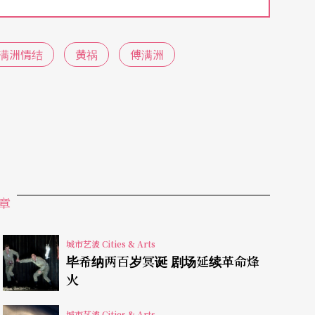
九年夏天的回忆。该张著名的照片为美国摄影记者
人所知的照片之一。剧中描写记者Joe成功地在拍摄后
满洲情结
黄祸
傅满洲
和没收，于是让这张照片有面世的一天。然而数年
人，便从在中国的老友张林（音译）处打探讯息，
北京找到美国。然而张林对于六四，仍有愈合不了
的悲剧也随之浮现。故事由两条纽约和北京的叙事
当年那张著名照片的记忆、理解和不同的诠释，也
相异之处。两位主角在天安门事件后的生命历程，
章
城市艺波 Cities & Arts
设计巧妙地利用立方体旋转，让观众得以在两种叙
毕希纳两百岁冥诞 剧场延续革命烽
火
时半，也不觉冗长，无怪乎《卫报》剧评赞不绝
ca
更好的新制作。」
城市艺波 Cities & Arts