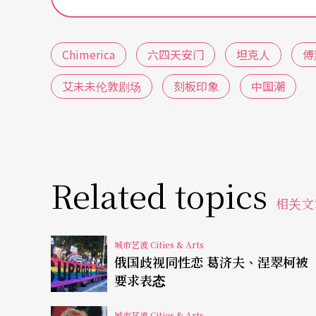
及网路上看到，震撼之余，也让人勾起一九八
Jeff Widener所拍摄，是天安门事件最为
Chimerica
六四天安门
坦克人
傅
将底片藏在马桶水箱中，得以躲过公安的查缉
艾未未伦敦剧场
刻板印象
中国潮
过去，当年的记者仍念念不忘下落不明的坦克
寻找这位站在坦克前的无名英雄，循线一路从
的伤痛，随著Joe寻找坦克人，张林过往经历
线发展，在两人寻找坦克人的过程中，透过对
Related topics
借此表达中国与美国在政治运作、思维逻辑等
相关文
也显露出两大国截然不同的文化和氛围。
城市艺波 Cities & Arts
为了切换剧中十余年间交替的各种场景，舞台
俄国歧视同性恋 葛济夫、涅翠柯被
要求表态
事中，顺利地切换视角。即便全剧长达近三小
口，称「今年要运气很好，才能看到比
Chimeri
城市艺波 Cities & Arts