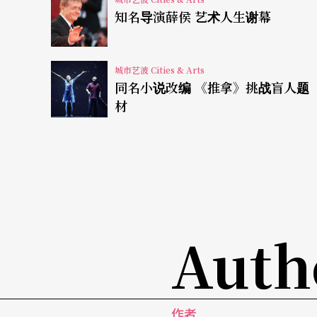
知名导演薛侯 艺术人生谢幕
《傅满洲情结》挑战各种刻板印象
城市艺波 Cities & Arts
而在
Chimerica
于西区演出档期近尾声之际，另
同名小说改编 《推拿》挑战盲人题
Ovalhouse演出，由亚裔演员Daniel York
材
发展，并且致力为他们寻找舞台。《傅满洲情结》由Mo
图突破亚裔演员在英国因刻板印象所致的选角限制
地围绕著「刻板印象」作文章，中国人的东方
和歧视间拿捏，确实不易。即便《傅满洲情结
Auth
除了
Chimerica
和《傅满洲情结》外，今年四月在Ham
st of Ai Weiwei
以中国政府逮捕异议艺术家艾未
演员Benedict Wong 先是在此剧中扮演艾未
作者