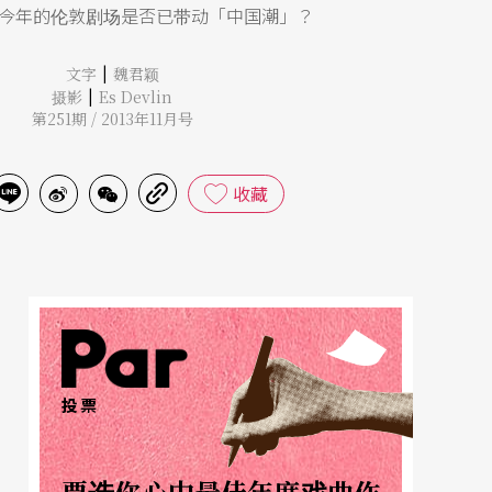
今年的伦敦剧场是否已带动「中国潮」？
|
文字
魏君颖
|
摄影
Es Devlin
第251期 / 2013年11月号
收藏
投票
票选你心中最佳年度戏曲作