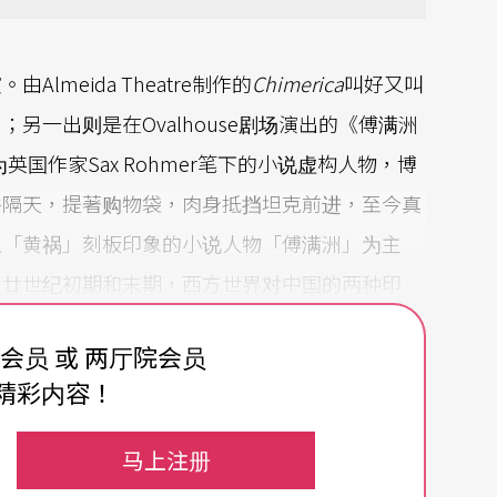
meida Theatre制作的
Chimerica
叫好又叫
另一出则是在Ovalhouse剧场演出的《傅满洲
英国作家Sax Rohmer笔下的小说虚构人物，博
件隔天，提著购物袋，肉身抵挡坦克前进，至今真
以「黄祸」刻板印象的小说人物「傅满洲」为主
了廿世纪初期和末期，西方世界对中国的两种印
费会员 或 两厅院会员
精彩内容！
年提出，意指中国与美国之间的互利互依关系。这出
马上注册
头的照片，作为宣传的主要视觉设计元素，在地铁