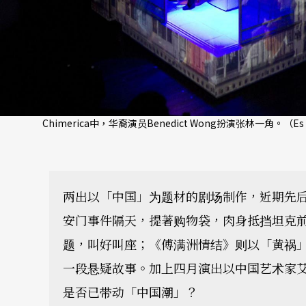
Chimerica中，华裔演员Benedict Wong扮演张林一角。（Es De
两出以「中国」为题材的剧场制作，近期先
安门事件隔天，提著购物袋，肉身抵挡坦克
题，叫好叫座；《傅满洲情结》则以「黄祸
一段悬疑故事。加上四月演出以中国艺术家
是否已带动「中国潮」？