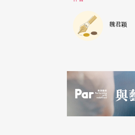
吃重的角色及内心的纠结而言，演技可圈可点
新作，各自处理敏感议题，这股潮流是否会继
魏君颖