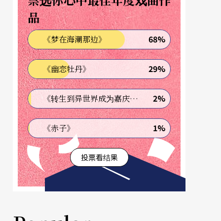
品
68%
《梦在海潮那边》
29%
《幽恋牡丹》
2%
《转生到异世界成为嘉庆君—发现我的祖先是诈骗集团!?》
1%
《赤子》
投票看结果