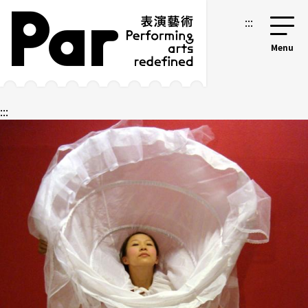
跳到主要内容区块
网站导览
:::
:::