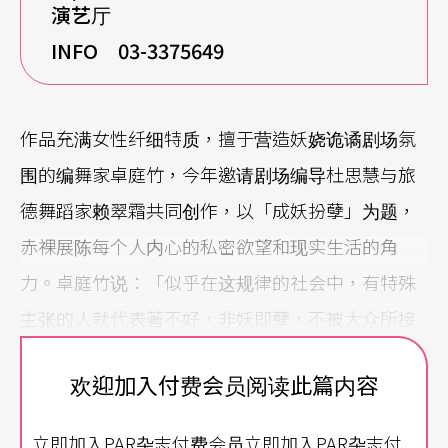
演艺厅
INFO 03-3375649
作品充满女性纤细特质，擅于营造妖娆诡谲剧场氛
围的编舞家卓庭竹，今年邀请剧场编导杜思慧与旅
德舞蹈家赖翠霜共同创作，以「成妖扮孽」为题，
赤裸展陈每个人内心的私密欲望和现实生活的角
力。卓庭竹说：「似乎在这规律的社会中，有特殊
主张的人就代表著不好，非妖即孽，不被大众所接
受，在改变自己去符合规则的同时，却同时丧失了
欢迎加入付费会员阅读此篇内容
自我的灵魂。」
立即加入PAR杂志付费会员立即加入PAR杂志付
三段舞作中，赖翠霜的《变形虫》利用生活场景带