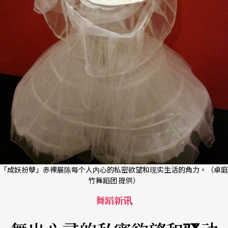
「成妖扮孽」赤裸展陈每个人内心的私密欲望和现实生活的角力。（卓庭
竹舞蹈团 提供）
舞蹈新讯