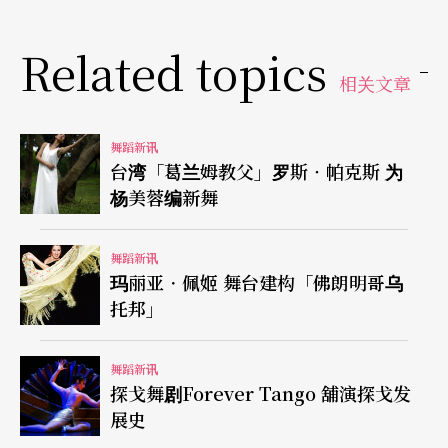
Related topics
相关文章
舞蹈新讯
台湾「葛兰姆教父」罗斯‧帕克斯 为
杨美蓉编新舞
舞蹈新讯
玛丽亚．佩姬 舞台建构「佛朗明哥乌
托邦」
舞蹈新讯
探戈舞剧Forever Tango 舖演探戈发
展史