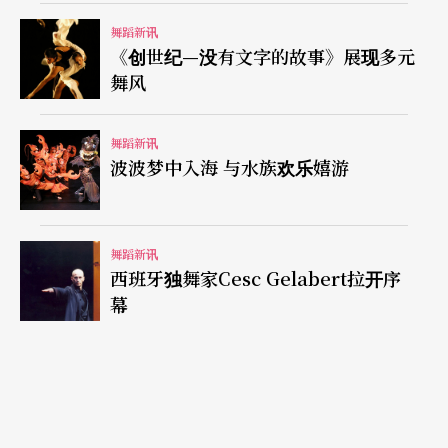
舞蹈新讯
《创世纪—没有文字的故事》展现多元
舞风
舞蹈新讯
波波梦中入海 与水族欢乐嬉游
舞蹈新讯
西班牙独舞家Cesc Gelabert拉开序
幕