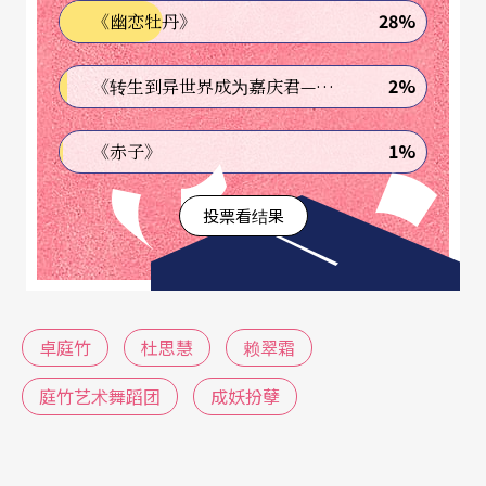
28%
《幽恋牡丹》
2%
《转生到异世界成为嘉庆君—发现我的祖先是诈骗集团!?》
1%
《赤子》
投票看结果
卓庭竹
杜思慧
赖翠霜
庭竹艺术舞蹈团
成妖扮孽