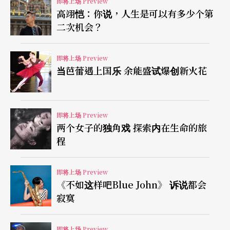
即将上场 Preview
高翊恺：你说，人生是可以有多少个第
自的创作经验，探问：「在自己的国家创作如何发
二次机会？
生？」除了为期两周的《纪录片》展演与展览外，
亦将于新北投71园区举办免费的工作坊、讲座与大
即将上场 Preview
当芭蕾遇上国乐 余能盛试爆创新火花
师课程。未来，体相以长期交流计划作为思考方
向，已与新加坡方签订三年合作备忘录，日本考古
文化遗产保存计划亦于今年底展开，下一个十五
即将上场 Preview
两个女子的独角戏 探索内在生命的旅
年，体相期许自己，振翅高飞。
程
即将上场 Preview
《不如这样吧Blue John》 诉说都会
寂寞
即将上场 Preview