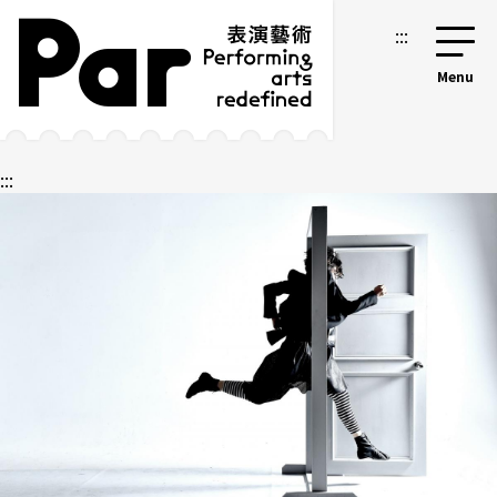
跳到主要内容区块
网站导览
:::
:::