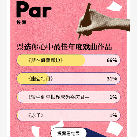
默默颔首。虽说个中冷暖难以知晓，但两人鹣鲽情
深，于对话与互动中可见一斑。
投票
擅于经营舞台视觉的李名正，此次以「门」的意
票选你心中最佳年度戏曲作品
象，作为《纪录片》的舞台装置。舞台上，一条
路，一扇可移动的门，要告诉观众他们走过十五年
66%
《梦在海潮那边》
的心路历程。
31%
《幽恋牡丹》
「『门』也像是机会，你有没有准备好，门后面开
起来就会是什么样的风景，可能是康庄大道，也可
1%
《转生到异世界成为嘉庆君—发现我的祖先是诈骗集团!?》
能是一道出不去的墙。」具艺术家特质的李名正说
1%
《赤子》
话时常会陷入自己的思考，语气意味深长。「但无
论面对的风景是什么，他就是那种不会轻易把
投票看结果