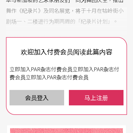
舞作《纪录片》及同名展览，将于十月在牯岭街小
剧场一、二楼进行为期两周的「纪录片计划」。
鹣鲽情深 走过低谷相携至今
欢迎加入付费会员阅读此篇内容
虽说是为舞团十五年做纪录，但其实「舞团是到第
十一年才拿到扶植团队，能见度也才跟著上升。」
立即加入PAR杂志付费会员立即加入PAR杂志付
吴品仪表示。那前十年呢？「是磨练吧，高低起伏
费会员立即加入PAR杂志付费会员
不断，尤其第十年是个低谷，还好名正的坚持让我
们一路走到这里，不然我的个性其实是容易放弃
会员登入
马上注册
的。有时候想放弃，但看他一个人在那辛苦，我不
忍心，就会想帮他，就又继续走下去了。」理性的
吴品仪直爽而真挚地说，相对感性的李名正则一旁