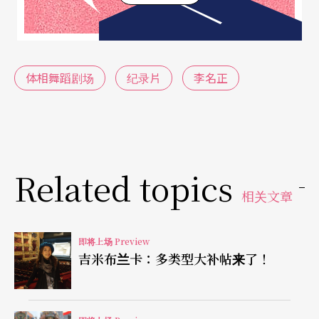
『门』关上，选择坐电梯，而是执拗往前的人，即
便不受肯定，但只要一些小小支持，譬如学生时期
林怀民老师曾对他的砥砺，都会是他继续往前走的
体相舞蹈剧场
纪录片
李名正
最大动力。」吴品仪快人快语马上补充。两人一搭
一唱，似乎也呼应著《纪录片》的主视觉——李名正
大步飞跃门槛，吴品仪则相伴随行。
Related topics
同邀艺术好友 深度庆生规划未来
相关文章
为期两周的「纪录片计划」，不只记录体相舞蹈剧
场十五年历程，李名正也邀请艺术路上相遇相知的
即将上场 Preview
吉米布兰卡：多类型大补帖来了！
好友——英籍旅日音乐家David Kerrison，及新加坡
欧舞蹈剧场艺术总监Danny Tan，在这个特别的时
刻，一同以影像与舞作回顾不同领域、不同国家各