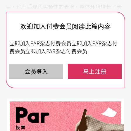
目，也有后现代实验性的表演，整体环境增长了表
演者和观众人口。纽约下城的跨国跨界社群和个人
欢迎加入付费会员阅读此篇内容
自由风格，更是艺术家实验创作的天堂，在这里可
能走两三步路、擦肩而过的就是来自世界各地的独
立即加入PAR杂志付费会员立即加入PAR杂志付
立艺术工作者。这些游走的个体户以最精简的方式
费会员立即加入PAR杂志付费会员
独立发表制作，而也只有在纽约，几乎任何一个制
作都不怕没有观众。因应这样的市场需求而有非营
会员登入
马上注册
利艺术服务机构成立，例如The Field，提供独立艺
术工作者制作资源与创作成长，同时许多剧场也策
划联合发表的专案，整体环境对于艺术创作普遍抱
持著鼓励的态度，然而也因为这大群流动的独立艺
术工作者，带动纽约都市鲜活的创造魅力，形成了
投票