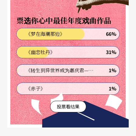
一种开放而延展的循环。因应独立艺术创作的市场
需求，非营利性的艺术服务机构相对成立，The Fiel
票选你心中最佳年度戏曲作品
d便是其中一个老字号组织。
66%
《梦在海潮那边》
十五年前一群表演艺术工作者每周定期聚会，呈现
创作过程中的作品，再彼此给予意见回应，就这样
31%
《幽恋牡丹》
开始了这个艺术成长团体。The Field是非营利组
1%
《转生到异世界成为嘉庆君—发现我的祖先是诈骗集团!?》
织，资金来自政府文化单位、私人企业、剧场相关
事业组织、艺术家捐款等，主旨为提供独立表演艺
1%
《赤子》
术工作者创作学习和行政能力的训练，艺术家由此
得到协助申请奖助资源、发表创作、巡回国内外演
投票看结果
出等。目前北美的十一个城市亚特兰大、芝加哥、
达拉斯、休士顿、迈阿密、费城、西雅图、盐湖