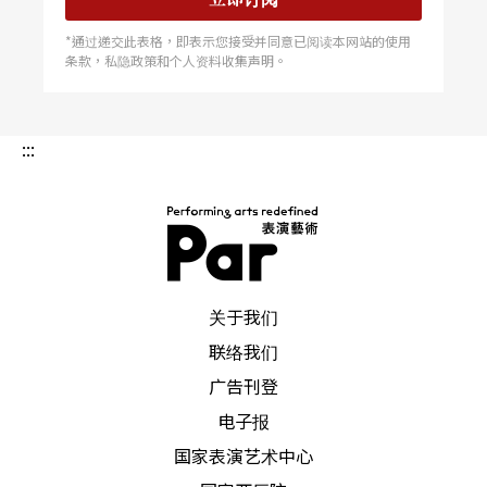
分钟，重点在创作概念的真实呈现与检验，有时候
*通过递交此表格，即表示您接受并同意已阅读本网站的使用
条款，私隐政策和个人资料收集声明。
是结构即兴的作品，灯光、舞台和服装尽量维持最
俭约的形式。
:::
参与这类型展演分为两种方式，一为该剧场主动评
选或邀集团体，二为开放申请无须评选，而且多数
剧场不限制演出类别，所以舞蹈、戏剧、音乐、朗
诵诗词都可能融合出现。由于制作成本不高，并且
PAR 表演艺术杂志
关于我们
鼓励创作以及欣赏创作，节目多半免费入场或酌收
联络我们
基本费用。目前举办此类制作的单位有：The Fiel
广告刊登
d、Movement Research、PS122、92nd Y、Dixon
电子报
Place、Dance Space Center等机构或剧场。
国家表演艺术中心