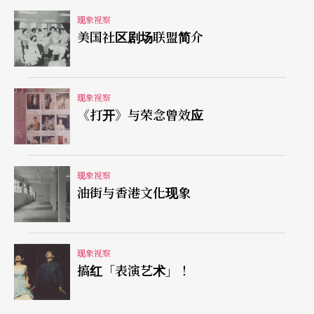
现象视察
剧场，所有课程展演活动便与各个场地采合作方
美国社区剧场联盟简介
式，一方面与各剧场建立连结，二方面促进生态的
流动，累积各个计划的执行经验和调查成果，便成
了实用的出版品或资料库。三、工作成员为艺术
现象视察
《打开》与荣念曾效应
家：所有工作人员都是当代的表演艺术工作者，促
使组织掌握准确的经营方向，直接面对目标顾客的
需求，即时回应并针对环境的改变适时调整方向。
现象视察
油街与香港文化现象
四、无评议制度：无评议的门槛，所有课程及服务
资源开放给所有人参与和分享。五、收费低廉：收
费课程以低廉的收费，鼓励更多人的参与可能。
现象视察
搞红「表演艺术」！
专业课程计划和服务