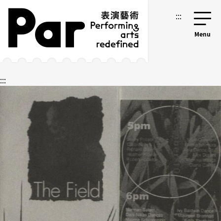
跳到主要内容区块
网站导览
:::
:::