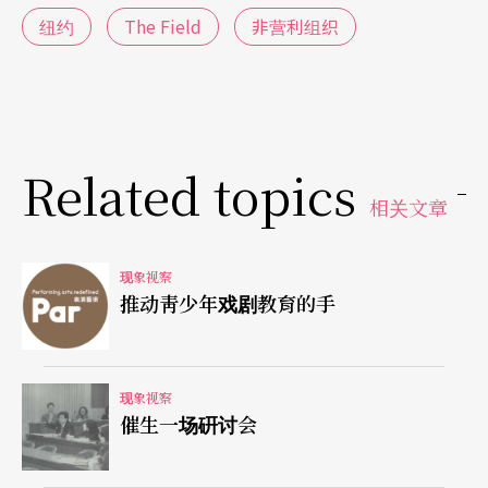
城、旧金山、多伦多、华盛顿特区，以及日本东京
纽约
The Field
非营利组织
都有在地的艺术家合作主持相关的计划。由于服务
的对象为大量的基层艺术工作者，多年来在纽约市
以及美国其他都市培育及鼓励了许多艺术新鲜人成
长，因为这股源头活水，更带动艺术环境的活络生
Related topics
命力。
相关文章
简介经营理念与特色
现象视察
推动靑少年戏剧教育的手
一、服务新兴艺术家：服务对象为广泛的独立表演
艺术工作者，主要客群以纽约市为主的新兴艺术
现象视察
家，以及已建立初步职业规模的艺术家。二、资源
催生一场硏讨会
整合与流通：The Field的资金规模不大，在经营方
向上以资源整合及流通为主。由于本身没有自己的