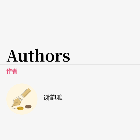
一、创作课程Fie1d Work ：每一季十周的课程，课
程内容为：实验剧场、歌曲创作、舞蹈、写作、综
合类型，以群体分享与回馈的方式进行。二、职业
课程Career－based Program：每一季四至十周的
Authors
课程，课程内容为：经营管理分享与讨论、管理实
务要素、企画案撰写、创作概念书写。另外也提供
作者
专业咨询服务，按时计费。三、艺术营Artward Bo
und：这是免费的两周密集课程，每年举办一次，
谢韵雅
以抽签选出五至十位不同领域的艺术家，到纽约以
外的郊区驻扎，每天有个人工作时间及与团体分享
回馈时间。四、马拉松发表会Field Day：每一至两
个月举办独立创作者的作品发表会，没有评选委