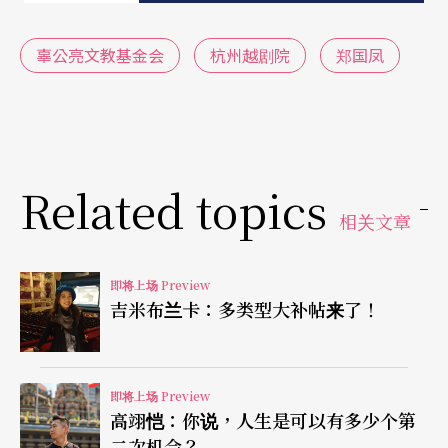
英、单仰萍、李敏，各有特色。郑国凤因为嗓音条
件、韵味最接近越剧小生流派宗师徐玉兰，被喻为
辜公亮文教基金会
杭州越剧院
郑国凤
徐派小生第一传人。专攻范（瑞娟）派的小生徐
铭，因舞台形象与唱腔酷似青年时代的范师，而有
小范瑞娟之称。徐铭拜昆曲名家汪世瑜为师，学习
Related topics
昆曲丰富表演内涵，曾在赖声川的《暗恋桃花源》
相关文章
出饰袁老板。同样师承范派的陈雪萍，在《新狮吼
记》一改过去角色形象，演活了一个怕老婆的懦弱
即将上场 Preview
书生。
吉米布兰卡：多类型大补帖来了！
谢群英是金（彩凤）派花旦传人，金派特别著重声
音的亮度与力度，有「金嗓子」之称。谢群英则因
即将上场 Preview
高翊恺：你说，人生是可以有多少个第
为有京剧基础，以真假声交互运腔，在演唱上又别
二次机会？