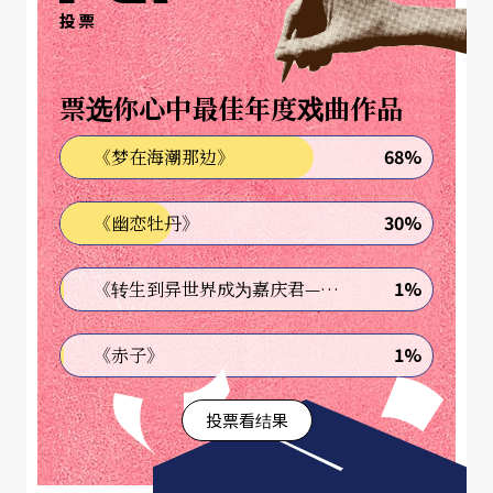
投票
悲剧为主线，刻画贾家兴衰枯荣；《一缕麻》则是
少女嫁傻子，少爷娶病人，「呆小生」真心不变照
票选你心中最佳年度戏曲作品
顾病妻，传统婚姻仍悲剧收场。《西厢记》描述书
生张珙与相国女崔莺莺二人隔墙暗吐爱意，张生相
68%
《梦在海潮那边》
思成疾，莺莺夜奔慰张生，张生上京赶考，两人依
30%
《幽恋牡丹》
依惜别；《孟丽君》讲述孟丽君女扮男妆，官拜丞
相，上演性别错置的君臣「暧」情；《新狮吼记》
1%
《转生到异世界成为嘉庆君—发现我的祖先是诈骗集团!?》
描述书生陈季常与悍妻之间打是情、骂是爱的两性
平权之道。
1%
《赤子》
六朵梅花舞台绽放
投票看结果
六位梅花奖得主：郑国凤、徐铭、陈雪萍、谢群