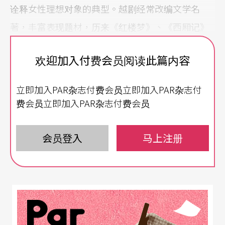
诠释女性理想对象的典型。越剧经常改编文学名
著，丰富表现题材，历来《红楼梦》、《西厢记》
等作品，由越剧演来恰如其份；才子佳人的美丽诗
欢迎加入付费会员阅读此篇内容
篇，更见真切浪漫。
立即加入PAR杂志付费会员立即加入PAR杂志付
戏说古今的情与痴
费会员立即加入PAR杂志付费会员
辜公亮文教基金会的「女人女戏」第二档，邀来被
戏曲界称为「越剧界航母」的杭州越剧院，由郑国
会员登入
马上注册
凤领衔六位梅花奖得主，带来《红楼梦》、《西厢
记》、《一缕麻》、《孟丽君》、《新狮吼记》等
五出大戏，戏说古今的情与痴。
《红楼梦》以贾宝玉、林黛玉、薛宝钗之间的爱情