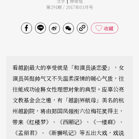
|
文字
廖俊逞
第291期 / 2017年03月号
收藏
看越剧最大的享受就是「和演员谈恋爱」，女
演员英挺帅气又不失温柔深情的暖心气质，往
往能成功诠释女性理想对象的典型。应辜公亮
文教基金会之邀，有「越剧界航母」美名的杭
州越剧院，将由郑国凤领衔六位梅花奖得主，
带来《红楼梦》、《西厢记》、《一缕麻》、
《孟丽君》、《新狮吼记》等五出大戏，戏说