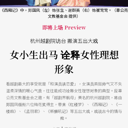
《西厢记》中，郑国凤（左）饰张生、谢群英（右）饰崔莺莺。（辜公亮
文教基金会 提供）
即将上场 Preview
杭州越剧院访台 搬演五出大戏
女小生出马 诠释女性理想
形象
看越剧最大的享受就是「和演员谈恋爱」，女演员英挺帅气又不失
温柔深情的暖心气质，往往能成功诠释女性理想对象的典型。应辜
公亮文教基金会之邀，有「越剧界航母」美名的杭州越剧院，将由
郑国凤领衔六位梅花奖得主，带来《红楼梦》、《西厢记》、《一
缕麻》、《孟丽君》、《新狮吼记》等五出大戏，戏说古今的情与
痴。