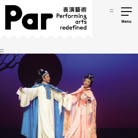
跳到主要内容区块
网站导览
:::
:::