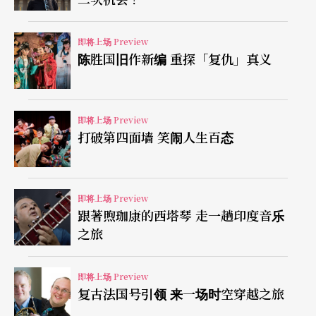
具一格，戏路多变，有「百变女王」的封号。生旦
兼擅的的李敏，传承尹（桂芳）派艺术。王（文
即将上场 Preview
陈胜国旧作新编 重探「复仇」真义
娟）派花旦单仰萍因扮相「两弯似蹙非蹙罥烟眉，
一双似喜非喜含情目」，俨然书中走出的人，台上
别具一股清丽灵气，被视为当代最佳林黛玉。
即将上场 Preview
打破第四面墙 笑闹人生百态
即将上场 Preview
跟著煦珈康的西塔琴 走一趟印度音乐
之旅
即将上场 Preview
复古法国号引领 来一场时空穿越之旅