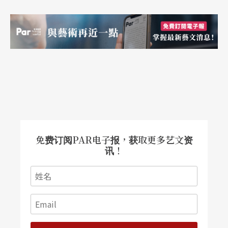
情怀备受拥抱，但无法填补内心的欠缺，无法逃避
现实的失落。它的受欢迎，使我们只需想像而不用
面对过去，但又不知未来可以怎样预见。在这样的
轮回里，创造力不可能生存，情感只能乾涸，枯
萎，腐朽。
时间在情怀里失去生机，是令事情重复的咒语。明
免费订阅PAR电子报，获取更多艺文资
天竟是这么近那么远。惆怅周而复始，哀伤去了又
讯！
来。情感却能在时间中孕育，因深厚而悠长，希望
就在当下，今天就是将来，「爱一天如同爱了一百
年」。
情怀愈热，情感愈冷。情怀愈盛，情感愈稀。它们