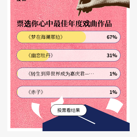
情怀成了侵蚀情感的糖
票选你心中最佳年度戏曲作品
常有人把情怀宣扬成情感，但情感从不会永远停留
在过去式。因此把情感当情怀的人会一直怨怼：为
67%
《梦在海潮那边》
什么抱了一夜的暖水都凉了，为什么没有热爱的人
31%
《幽恋牡丹》
生总是停滞不前。
1%
《转生到异世界成为嘉庆君—发现我的祖先是诈骗集团!?》
久而久之，情怀成了侵蚀情感的糖，情感又是挫折
情怀的苦。
1%
《赤子》
只因，那么多人在情怀中尝到甜蜜，其实是为了逃
投票看结果
避现实的苦涩，那么多人在现实中给人苦吃，其实
是情怀预支了情感的先苦而后甘甜。