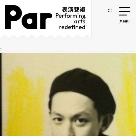
跳到主要内容区块
网站导览
:::
:::