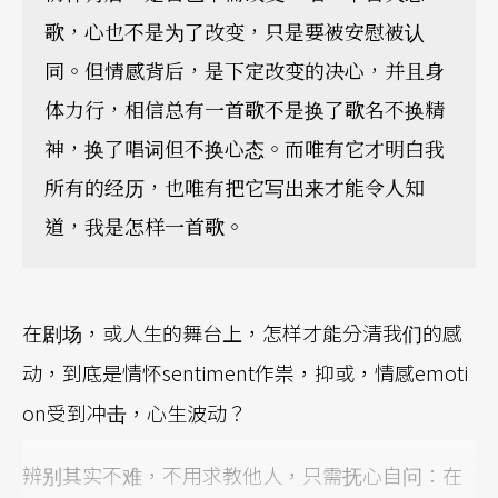
歌，心也不是为了改变，只是要被安慰被认
同。但情感背后，是下定改变的决心，并且身
体力行，相信总有一首歌不是换了歌名不换精
神，换了唱词但不换心态。而唯有它才明白我
所有的经历，也唯有把它写出来才能令人知
道，我是怎样一首歌。
在剧场，或人生的舞台上，怎样才能分清我们的感
动，到底是情怀sentiment作祟，抑或，情感emoti
on受到冲击，心生波动？
辨别其实不难，不用求教他人，只需抚心自问：在