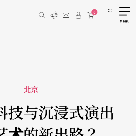
:::
0
北京
科技与沉浸式演出
艺术的新出路？