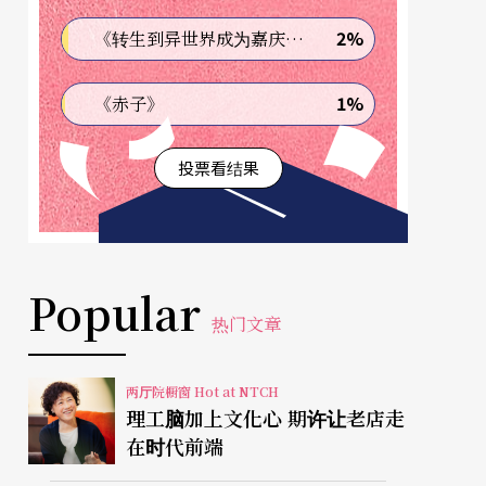
2%
《转生到异世界成为嘉庆君—发现我的祖先是诈骗集团!?》
1%
《赤子》
投票看结果
Popular
热门文章
两厅院橱窗 Hot at NTCH
理工脑加上文化心 期许让老店走
在时代前端