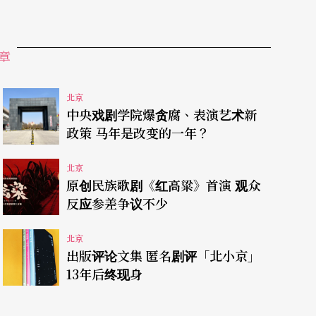
谨慎地推出一部戏试试水温，而自二○一四年起举
该也很难正常举办。高度商业化运作的开心麻花在
度繁盛做准备。幸好中国市场够大，且境内的移动
章
国外节目尚无法入境演出之际，反而保障了国内这
北京
中央戏剧学院爆贪腐、表演艺术新
政策 马年是改变的一年？
而改变，疫情后的希望完全建立在回复疫情前的情
北京
，尤其线上演出基本上被证明是违逆了表演艺术临
原创民族歌剧《红高粱》首演 观众
并非不可能有新的思考。中国演出行业协会在九月
反应参差争议不少
博览会」的一场线下会议「舞台表演艺术高峰论坛
北京
战」就引人注目。这个会议邀请了多个全球知名
出版评论文集 匿名剧评「北小京」
，包括美国白马无线工作室、HBO《西部世
13年后终现身
内的利亚德集团和米科（MiCWOW）团队，分享