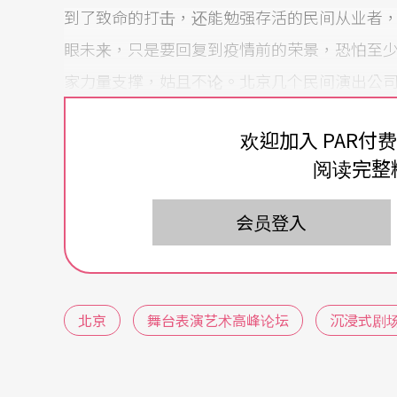
到了致命的打击，还能勉强存活的民间从业者
眼未来，只是要回复到疫情前的荣景，恐怕至
家力量支撑，姑且不论。北京几个民间演出公
有了本质上的思考与改变，倒是值得关注。
欢迎加入 PAR付
舞台陆续开张
期待找回荣景
阅读完整
中国第一个纯民间经营的蓬蒿剧场，这几年来
会员登入
多来更是无以为继，苦撑待变。但蓬蒿一直是
无庸置疑，初心不移的坚定也令人感佩，只是
场的自制当代经典名剧《枕头人》与《丽南山
北京
舞台表演艺术高峰论坛
沉浸式剧
起都密集地排上了演出日程，虽说入座率仍限制
及戏剧观众对坐在剧场里看戏的渴望，成功地