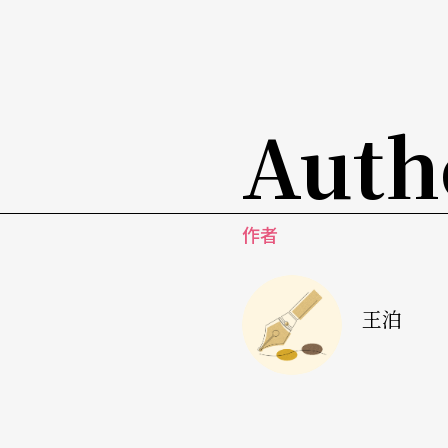
他们结合内容创作与先进科技的经验，同时探
意、新模式和新挑战。
沉浸式戏剧 表演产业的下一波
Auth
沉浸式戏剧多年来已被证明是除了音乐剧外最
这类名剧《未眠之夜》
Sleep No More
，外团驻
孟京辉在成都的和美先锋剧场，以近三千坪、
作者
模的《成都偷心》原订六月首演，可预期的是
一。届时中国各地出现多出此类形式演出也绝
王泊
沉浸式戏剧打破了在大剧院与黑匣子里观演的
更深刻地体现了表演艺术在场体验的本质。由
考，每出沉浸式戏剧都有它因内容而来的独特