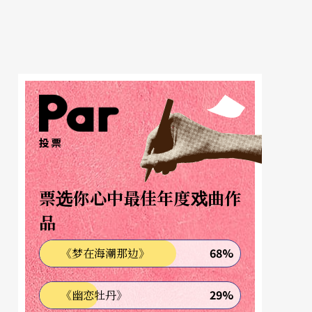
投票
票选你心中最佳年度戏曲作
品
68%
《梦在海潮那边》
29%
《幽恋牡丹》