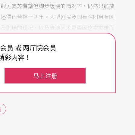
，眼见复苏有望但脚步缓慢的情况下，仍然只能放
少还得再苦撑一两年。大型剧院及国有院团自有国
司及剧场的现况，以及表演艺术是否因这次灾难而
费会员 或 两厅院会员
精彩内容！
不论是财务及营运上都一直处于困境之中，这半年
马上注册
小众文青的朝圣之地，创办者王翔的使命感与情怀
客观环境的渐好是否来得及，尚待观察。鼓楼西剧
的美人》和孟京辉蜂巢剧场的多出先锋戏剧从九月
场
在50%，但有著自己的剧场自己的戏的优势，以
让票房与人潮动起来，对未来的荣景是好兆头。繁