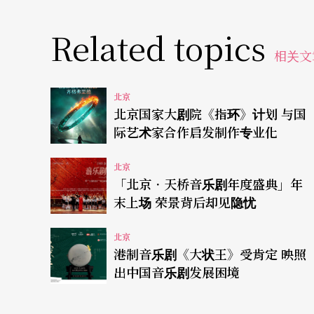
星戏剧村则相对安静，也许场域成本大，只能
办的「当代小剧场戏曲艺术节」看来今年底应
Related topics
不见利润的情况下也只能尽快复工复产，为再
相关文
也完全正常，北京的这些戏也在各地巡演，在
北京
些戏的利益。
北京国家大剧院《指环》计划 与国
际艺术家合作启发制作专业化
表演艺术的本质与生态并未因这次流行病之灾
北京
况。虽然疫情期间很多人思考表演艺术的出路
「北京．天桥音乐剧年度盛典」年
场体验的本质，走不通的。但表演艺术的未来
末上场 荣景背后却见隐忧
廿四日在北京举办「2020中国（北京）演艺
北京
——沉浸式的新科技为舞台艺术带来的机遇和挑
港制音乐剧《大状王》受肯定 映照
以AR、VR等新科技融入沉浸式演出的主创人员
出中国音乐剧发展困境
界》、荷兰密室逃脱《福尔摩斯神秘之旅》及国