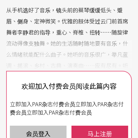
从手机选好了音乐，镜头前的蔡琴缓缓低头、蹙
眉、侧身、定神微笑。优雅的肢体受过云门前首席
舞者李静君的指导，重心、脊椎、扭转……随旋律
流动得像支独舞。她的生活随时随地要有音乐，什
么情绪就能配什么曲子。她听的音乐很广，举凡蓝
调、摇滚、乡村、古典、演奏曲……应有尽有。听
音乐是她一整天最重要的事，一早醒来一定要有音
欢迎加入付费会员阅读此篇内容
乐配著咖啡香。
立即加入PAR杂志付费会员立即加入PAR杂志付
「但我从来不听自己的歌！」话锋一转，她说：
费会员立即加入PAR杂志付费会员
「因为我会变成评审，懊恼这里不好、那怎么这样
唱！」
会员登入
马上注册