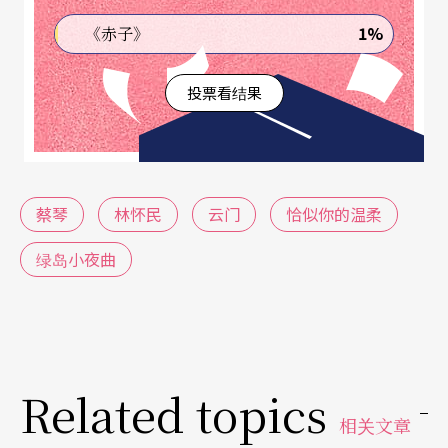
了：「所以我们家的本质是阳光、空气、水，还有
1%
《赤子》
音乐。」
投票看结果
父亲是上校，军眷家庭不穷困，却也不富裕。放学
了，只要看到同学们去学钢琴，就觉得他们像是贵
族一样。但兄弟姊妹们兴趣很多，很能自得其乐。
蔡琴
林怀民
云门
恰似你的温柔
蔡琴说：「我们家有个黑板，记得当时看过很多古
装片电影，看完《貂婵与吕布》，没人教我，我第
绿岛小夜曲
二天就把情节画出来，后来还变成村子里的景点。
有次看了《国父传》，就把两个弟弟找来，自己包
头巾、编辫子假装清朝人，用鞭子假装打他们。」
Related topics
蔡琴笑著回忆：「他们因为太入戏，还哭了！」
相关文章