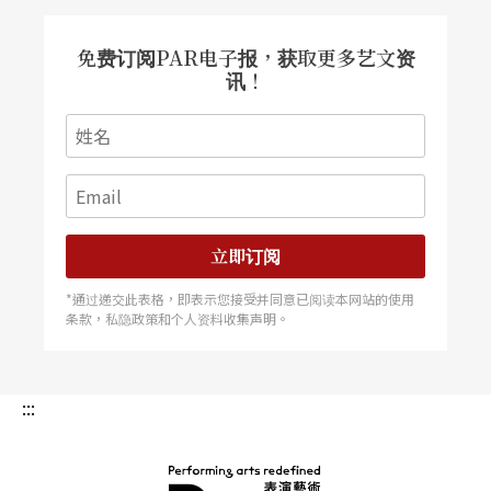
亲在外面厨房一边炒菜，一边用口哨吹《绿岛小夜
免费订阅PAR电子报，获取更多艺文资
曲》。她便弯腰跟著旋律往脸盆唱「……在月夜里
讯！
摇呀摇……」顿时她吓了一跳：「咦？这是我的声
音吗？」于是再低头唱一次：「摇啊摇……」之后
雀跃地回答自己：「哇！真的！」但她没有告诉任
何人，这个秘密「只有脸盆和我知道。」
立即订阅
*通过递交此表格，即表示您接受并同意已阅读本网站的使用
条款，私隐政策和个人资料收集声明。
:::