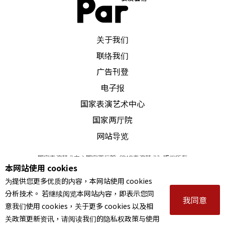
PAR 表演艺术杂志
关于我们
联络我们
广告刊登
电子报
国家表演艺术中心
国家两厅院
网站导览
国家表演艺术中心国家两厅院《PAR表演艺术》版权所有
本网站使用 cookies
©
2022
Performing arts redefined. All Rights Reserved
为提供您更多优质的内容，本网站使用 cookies
统一编号 Tax Id number 00973926
分析技术。 若继续阅览本网站内容，即表示您同
本站所提供相关演出资讯，如有异动应以主办单位公告为准。
我同意
意我们使用 cookies，关于更多 cookies 以及相
服务条款
｜
隐私权声明
｜
著作权声明
关政策更新资讯，请阅读我们的隐私权政策与使用