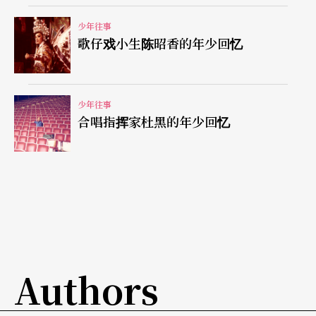
老师根本听不出来她唱得如何。而且同学上台才艺
少年往事
歌仔戏小生陈昭香的年少回忆
表演，每次看到那么爱现的人，她不但觉得不忍卒
睹，还替对方感到好糗。
少年往事
这提醒她自己后来的表演，一定要加倍小心。然而
合唱指挥家杜黑的年少回忆
追求完美的习惯似乎是天性，蔡琴笑著回忆：「我
以前的作业簿最后一定都只剩一半。因为字写不
好，擦又擦不乾净，只好撕掉。所以我喜欢严格的
老师，他知道我的用心。」
快高中时，梦幻的妈妈突然买了一把白色吉他给蔡
Authors
琴。也是在那段时间，爸妈省吃俭用，在房子后面
加盖，因此有了抽水马桶、厨房，还多了个小房