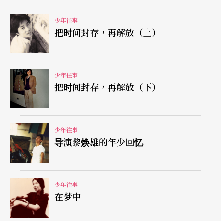
第一卷录音，是应妈妈的要求
少年往事
把时间封存，再解放（上）
虽然是老大，但她根本不是孩子王。只不过不知怎
么的，家里变成所有邻居好同学的集散中心。「夸
张到我妈都还没起床，已经有人在我们家看报纸
少年往事
了！」幸亏妈妈也喜欢热闹，也恰巧当时流行弹吉
把时间封存，再解放（下）
他，所以这个弹完那个弹，非常惬意。「想想觉得
感慨，人们有些时候常羡慕谁家有钱、谁家住豪
少年往事
宅。我们虽然都没有，但孩子们的成长都是幸福、
导演黎焕雄的年少回忆
快乐而且丰富的。」
今天变成唱歌被大家认识的蔡琴，是很奇特的命
少年往事
在梦中
运，因为她小时候的个性是很低调、不爱炫耀的。
会画画，老师一看就知道；但音乐课大家一起唱，