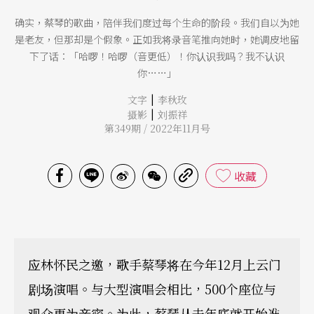
确实，蔡琴的歌曲，陪伴我们度过每个生命的阶段。我们自以为她
是老友，但那却是个假象。正如我将录音笔推向她时，她调皮地留
下了话：「哈啰！哈啰（音更低）！你认识我吗？我不认识
你……」
|
文字
李秋玫
|
摄影
刘振祥
第349期 / 2022年11月号
收藏
应林怀民之邀，歌手蔡琴将在今年12月上云门
剧场演唱。与大型演唱会相比，500个座位与
观众更为亲密。为此，蔡琴从去年底就开始准