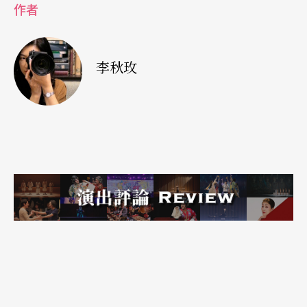
作者
间。妈妈问她敢不敢自己睡那个小房间？她高兴极
了！她喜欢一个人听自己的音乐、写功课、弹吉他
自得其乐，多晚都没关系。也许是妈妈听到了她的
李秋玫
歌声、也许是爸爸出海当了商船船长。有一天，妈
妈竟然买了空白卡带，要她帮忙录完两面歌：「妈
妈说喜欢唱什么都可以，这样她就可以在大家去上
学时听我唱的歌。」后来蔡琴真的慢慢录完，妈妈
也一直在听那卷卡带。当时她压根没想到要在别人
面前表演，而是觉得唱歌会开心。
倒是发现自己声音低沉这回事，充满戏剧化！蔡琴
记得当时只有10岁，原本细细尖尖，突然变得有些
低沉，低到妈妈还有点担心。某天在浴室洗脸，父