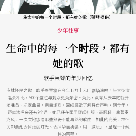
生命中的每一个时段，都有她的歌（蔡琴 提供）
少年往事
生命中的每一个时段，都有
她的歌
歌手蔡琴的年少回忆
应林怀民之邀，歌手蔡琴将在今年12月上云门剧场演唱。与大型演
唱会相比，500个座位与观众更为亲密。为此，蔡琴从去年底就开
始准备、决定曲目，亲自场勘，巨细靡遗了解舞台声响。到今年，
距离演唱会还有9个月，她已经在家里穿起礼服、高跟鞋，拿著麦
克风，一次次地练唱那些熟得不能再熟的歌曲。如此的完美，林怀
民却要她去掉炫丽灯光、去掉华丽换装，用「减法」，呈现一个纯
粹的蔡琴。