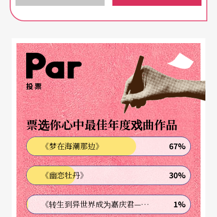
事实上，爱听音乐不是她个人，而是整个家庭的习
惯。小时候家里有一台唱机，上面有大唱盘、有收
音机、音响，在那年代就算是豪华了。只要爸妈一
醒来，就会打开唱机，有时听节目、有时听广播
剧。流行什么歌在电视上唱的、收音机播的或是买
投票
了新唱片，全家都会唱。
票选你心中最佳年度戏曲作品
爸妈唱歌都很好听，爸爸爱英文歌，声音浑厚有词
性；妈妈也有语言天分，隔壁住著山东人，她就跟
67%
《梦在海潮那边》
著学做馒头，还能讲几句山东话；另一边又来了福
30%
《幽恋牡丹》
州人，她就学会讲福州腔调。到了下雨天，生性罗
曼蒂克的妈妈还会帮景色配乐。「你可以想像外面
1%
《转生到异世界成为嘉庆君—发现我的祖先是诈骗集团!?》
下雨，传来感伤的音乐，多么诗情画意。」蔡琴笑