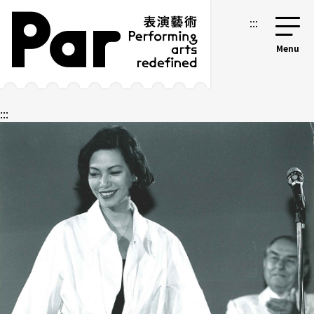
跳到主要内容区块
网站导览
:::
:::