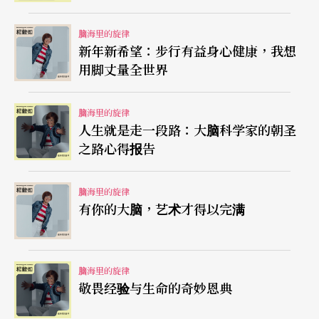
听故事时大脑产生的催产素，是爱与关怀的信号：
用前一阵子超红的日剧《初恋》为例，只要男女主
脑海里的旋律
新年新希望：步行有益身心健康，我想
角不断错过，观众就备感揪心，因为我们和这些角
用脚丈量全世界
色一样，曾经经历初恋的甜蜜与苦楚，进入故事的
同时，大脑便开始释放催产素，认同感愈高，所分
脑海里的旋律
泌的催产素也愈多；我们不只是观赏纯爱影集（或
人生就是走一段路：大脑科学家的朝圣
之路心得报告
庞德电影），而是经验了以自身呼应的过程；就最
深沉的生理层面而言，这代表著我们设身处地，产
脑海里的旋律
生共感。在史前时代，这种团结的情感是很重要
有你的大脑，艺术才得以完满
的，它让我们辨识敌人与朋友，远离会攻击、抢食
的对立方，并且学会要协助一起生存的部落成员，
脑海里的旋律
因为共好有助生存。
敬畏经验与生命的奇妙恩典