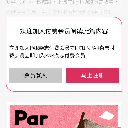
多半只关心考试成绩，本该立体生动的历史故事，
被硬生生压扁，塞入教科书枯燥无味的平面陈述
里。
欢迎加入付费会员阅读此篇内容
人类天生懂得「脑补」。我们有视觉化的大脑，能
立即加入PAR杂志付费会员立即加入PAR杂志付
在短短13毫秒内能处理图像，约莫是每秒75帧的速
费会员立即加入PAR杂志付费会员
度；正因如此，融入视觉效果的故事——不管是肢体
表演、影像或图表——都会创造强大的叙事效果，而
会员登入
马上注册
且非常有吸引力，能让观者更加投入。试想，以下
哪种讲法让你印象较深刻？「他很穷。」还是「他
选了所有裤子中，唯一没有破洞的那件，坐在老旧
的沙发上。」不管透过文字还是视觉呈现，有场
景、故事化的陈述，绝对能加速大脑的资讯处理，