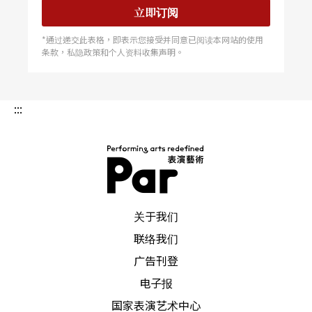
今年4月，云门舞集50周年《薪传》再现，20年过
立即订阅
去，这段期间我在世界绕了一大圈，带著自己的经
*通过递交此表格，即表示您接受并同意已阅读本网站的使用
条款，私隐政策和个人资料收集声明。
历，我好期待再度与它共感相应，继续谱写属于我
与台湾的生命故事。
:::
PAR 表演艺术杂志
关于我们
联络我们
广告刊登
电子报
国家表演艺术中心