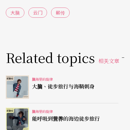
更有趣的是，入戏同时，受试者的大脑会释放一种
大脑
云门
薪传
神经化学物质，叫做「催产素」。
在演化过程中，我们的大脑发展出说故事的能力，
人类开始会说话，就懂得用想像力编织故事。古早
时代，我们的老祖先会在一日劳动结束后聚在一
Related topics
相关文章
起，把农耕、狩猎、采集、建造时接收的外在刺
激，讲成故事互相分享。不知你有没有类似经验：
脑海里的旋律
只要听过某人的故事，即便不认识这个人，也会在
大脑、徒步旅行与海鞘刺身
不知不觉中产生联系？原因就是听故事会让我们的
大脑分泌了「催产素」，把它想成爱与关心的荷尔
脑海里的旋律
蒙吧，这样会比较好理解。
能呼吸到营养的海边徒步旅行