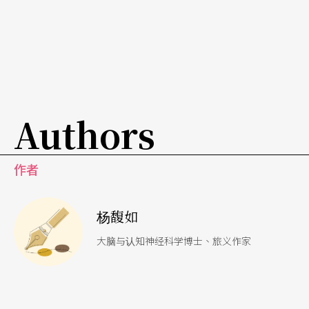
故事，过往之事，记忆深刻的，会让人更深入地理
解从前无法想透的事情。科学家指出，故事能让人
产生洞察和自省的能力，从「我实在不明白」过渡
到「啊，原来如此！」当我们听到好故事，大脑的
神经活动会增加将近5倍，就像卡通人物灵光乍现
Authors
时，灯泡突然亮起。
「故事是人类使用语言创造和再创造自己的方式。
作者
人类所有的想法——我是谁、我从哪里来、我的未来
杨馥如
会变怎样——都依靠语言来创造。能改变和塑造我们
的，其实不是生活经历，而是讲述这些经历的故
大脑与认知神经科学博士、旅义作家
事。在将生活重塑为故事之前，我们无法找到并思
考这些经历的意义。真正改变我们的，并不是所经