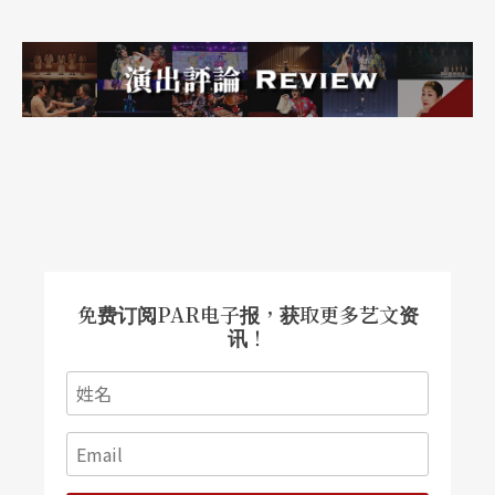
历的事件，而是故事。」我特别喜欢英国儿童文学
作家、出版人艾登．钱伯斯（Aidan Chambers）说
的这段话，人类大脑的确为故事而生，因此我们有
别于动物，知道进步，而且文化能代代相传。
2003 年，当时还在台湾生活，我在国家两厅院广场
上看云门 30 的《薪传》，90分钟一气呵成的表演：
幕启，唐山常民以命相搏，勇渡黑水沟；抵达后，
大家胼手胝足打造新家园，过程虽然艰辛，但人人
免费订阅PAR电子报，获取更多艺文资
讯！
团结一心，最终迎来努力耕耘后的喜乐丰收。我凝
视舞台上身穿蓝布衣、面容黝黑的舞者，他们用肢
体化成线条图像，以动作说故事，配合打击乐团的
声响，直击入心，我摒著气、含泪看完全场表演。