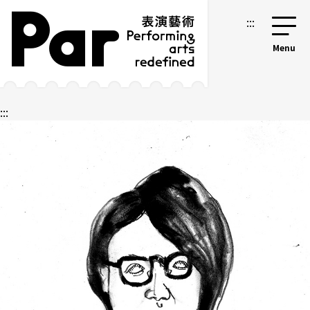
跳到主要内容区块
网站导览
:::
:::