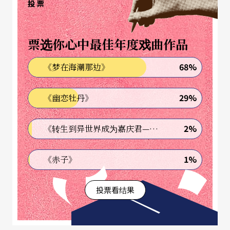
让我们更有感触。
投票
故事使人产生同理心。认知神经科学家们做了很多
票选你心中最佳年度戏曲作品
相关实验，例如，让一群受试者看电影，好了解故
68%
《梦在海潮那边》
事在我们的大脑黑盒子里，究竟是如何运作的。在
实验中（看电影时），受试者戴上装有测量仪器的
29%
《幽恋牡丹》
头盔，在过程中测量他们的心跳与呼吸，除此之
外，受试者身上还贴了排汗追踪器。准备就绪后，
2%
《转生到异世界成为嘉庆君—发现我的祖先是诈骗集团!?》
开始播放 007 电影。电影一边播放，研究人员一边
1%
《赤子》
密切观察受试者的生理反应。他们发现，只要詹姆
士．庞德（男主角）遇到危险，像是快从高楼坠
投票看结果
下，或是跟坏人打架时，本来稍微分心的观众会全
神贯注，甚至开始流汗，而且脉搏跳动速度加快。