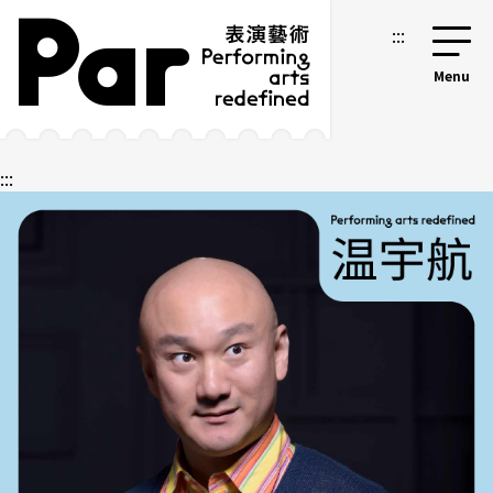
跳到主要内容区块
网站导览
:::
:::