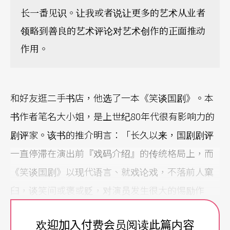
长一番见识。让我或者说让更多的艺术从业者
领略到善良的艺术评论对艺术创作的正面推动
作用。
和好友逛二手书店，他选了一本《笑谈国剧》。本
书作者笔名大小姐，是上世纪80年代很有影响力的
剧评家。该书的推介明言：「长久以来，国剧剧评
一直停滞在演出前『戏码介绍』的传统格局上，而
《笑谈国剧》以现代语言、就戏论戏，不落前人窠
臼，谈笑间或褒或贬，对演员发生很大的惕励作
用，是一本颇具可读性的国剧评论集。」的确，自
欢迎加入付费会员阅读此篇内容
古以来戏剧家以自评、他评、互评，艺术交锋。艺