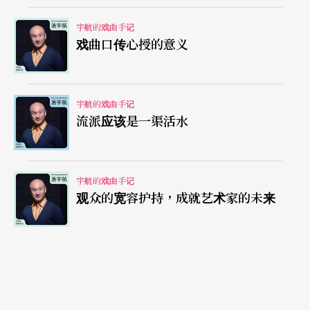
往往是涉世尚浅的青年演员，挫败了创作的士气，
捆绑了创作的手脚，畏缩了创作的灵性。同时我们
宇航的戏曲手记
戏曲口传心授的意义
也长舒一口大气，有国立清华大学的老师开设了一
门「艺术评论」的专题课程，欣见有识之士试图把
艺术评论当作一门学科，引领到专业的正轨上来，
宇航的戏曲手记
流派应该是一渠活水
回归艺术评论的惕励功能。
书写评论，不是艺评人的专利
宇航的戏曲手记
观众的宽容护持，成就艺术家的未来
艺术评论远不止是艺术评论家的专利，无需组织文
章，从兴趣盎然国中生到看戏半辈子的资深观众，
更多的普通戏友拾起笔来，就他们感兴趣的艺术作
品评头论足，甚至有小论文般的长文，更不要说其
中上下5千年引经据典的知识含量，让专业人士大开