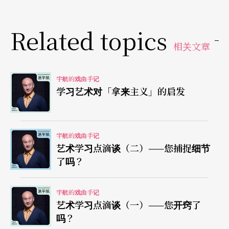
曾几何时台湾剧坛笼罩了10年的低气压，「黑特剧
场」从哪里来，回哪里去。它的出现也应该算是艺
Related topics
相关文章
术评论的一个品种吗？特点一是匿名，这个我是看
不惯的。道上讲究行不更名，坐不改姓，大丈夫敢
宇航的戏曲手记
做敢当。即然勇于指名道姓地「批评」，也应该名
学习艺术对「拿来主义」的启发
正言顺地担当。其二，不能说「黑特剧场」完全没
有正面启示，只能说当艺术评论超出艺术范畴，被
宇航的戏曲手记
有心人士利用，成了「泼人脏水」的工具时，被多
艺术学习点滴谈（二）——您捕捉细节
数知善不荐、闻惠无言的贴文败坏了名声而已。任
了吗？
何剧团一部作品出世，无能幸免大家总要胆战心惊
宇航的戏曲手记
一段时日，没挨骂还则罢了，又上黑特了算你倒
艺术学习点滴谈（一）——您开窍了
霉。若再遇上以黑特评论治团的无脑领导，遭殃的
吗？