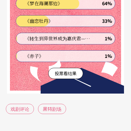
64%
《梦在海潮那边》
我曾「遭遇」到令人印象深刻的一段往事，1996年
我排演了新编古装昆剧《偶人记》，首演不久，
33%
《幽恋牡丹》
《中国青年报》即刊出匿名评论文章，针对作品提
出所谓「立意颓废，灰色主题」的尖锐批评。剧团
1%
《转生到异世界成为嘉庆君—发现我的祖先是诈骗集团!?》
不甘示弱立即组织文章，据理反驳，如此你来我往
1%
《赤子》
打笔仗数个回合，无意间炒热了这部戏，让接下来
的演出更具话题性。彼时让我见识到为了捍卫艺术
投票看结果
观点，戏剧评论本身犹如举起思想武器般相互攻城
掠地。这样的尖锐交锋也曾出现在「纽约版足本」
《牡丹亭》的世界巡演期间。但无论如何，针对戏
戏剧评论
黑特剧场
剧观点申述立场，取之在我，不足为怪，我都觉得
不出对戏剧本身的探讨与促进。