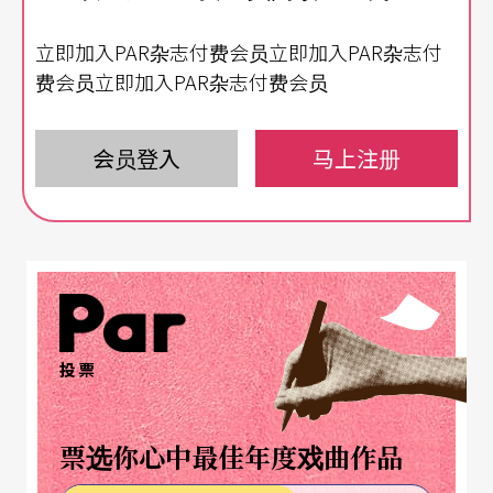
术评论是可以成为一家的，显然戏剧评论家以更高
立即加入PAR杂志付费会员立即加入PAR杂志付
更广的思维与观察度来审视评论戏剧本身，或褒或
费会员立即加入PAR杂志付费会员
贬，或严肃或活泼，或附和观点或标新立异，异议
殊途而砥砺同归。当年17岁的我毕业初入职场，记
会员登入
马上注册
得一日剧院院长把我叫到院长办公室，送了我一本
书，是一本艺术评论集。嘱咐我今后要多关注艺术
评论文章，看看针对一出戏，各家是从什么样的角
度议论的，自己有没有这样的判断角度，我为什么
没有能够从这个角度思考问题？引导我养成多多涉
投票
猎艺术评论，由此增长见识，抬高眼界。
捍卫艺术观点，何需匿名？
票选你心中最佳年度戏曲作品