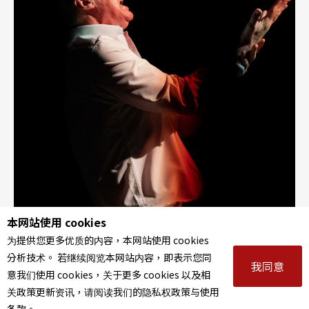
本网站使用 cookies
重塑莎士比亚剧团的《马克白》独角戏。（邓树荣戏剧工
为提供您更多优质的内容，本网站使用 cookies
作室 提供）
分析技术。 若继续阅览本网站内容，即表示您同
我同意
意我们使用 cookies，关于更多 cookies 以及相
关政策更新资讯，请阅读我们的隐私权政策与使用
邓树荣也没有因为策展人的身分，就放下导演的位