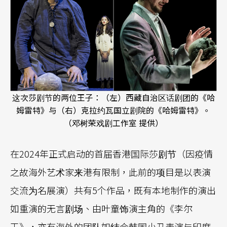
这次莎剧节的两位王子：（左）西藏自治区话剧团的《哈
姆雷特》与（右）克拉约瓦国立剧院的《哈姆雷特》。
（邓树荣戏剧工作室 提供）
在2024年正式启动的首届香港国际莎剧节（因疫情
之故海外艺术家来港有限制，此前的项目是以表演
交流为名展演）共有5个作品，既有本地制作的演出
如重演的无言剧场、由叶童饰演主角的《李尔
王》，亦有海外的团队如结合韩国小丑表演与印度