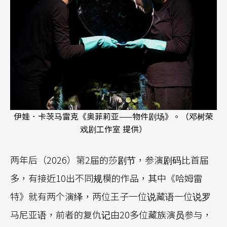
伊娃．卡茨马雷克《奥菲莉亚——物件剧场》。（邓树荣
戏剧工作室 提供）
两年后（2026）第2届的莎剧节，参演剧码比首届
多，有接近10出不同规模的作品，其中《哈姆雷
特》就有两个演绎，两位王子一位说藏语一位说罗
马尼亚语，前者的复仇记由20多位藏族演员参与，