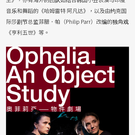
音乐和舞蹈的《哈姆雷特 阿凡达》，以及由约克国
际莎剧节总监菲腊．帕（Philip Parr）改编的独角戏
《亨利五世》等。