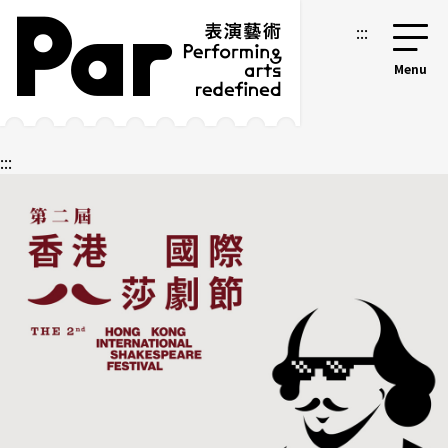
跳到主要内容区块
网站导览
:::
:::