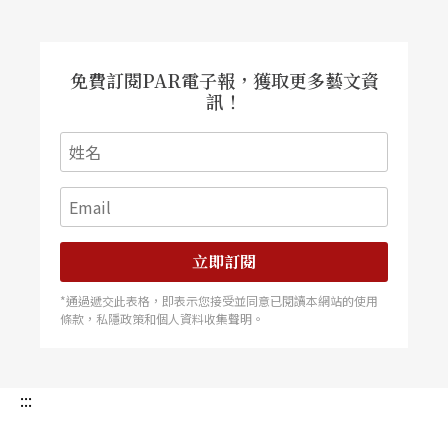
《月牙五更》包括序場、尾聲和盼情、盼夫、盼
子、盼妻、盼福五個段落，沒有一線到底的戲劇情
免費訂閱PAR電子報，獲取更多藝文資
訊！
節與因果關聯，不以劇情敍述來發展作品的結構，
而是以一曲〈五更調〉的反復吟唱，創造一種風俗
劇的情調與舞蹈情緒的統一。場景的戲劇性全來自
悲喜共生、莊諧並存的情感對比。例如，情哥哥、
情妹妹的尶尬與七大姑八大姨的冶蕩，孩子媽們的
立即訂閱
安然自得與孩子爹們的火燒火燎……都在特定的藝
*通過遞交此表格，即表示您接受並同意已閱讀本網站的使用
條款，私隱政策和個人資料收集聲明。
術氛圍中，以戲劇性反差，傳達複雜的情緒意象。
在舞蹈編排上，〈樂三更──盼子〉一段較有特
:::
色，它將群舞的男女舞隊都當成主要角色來處理，