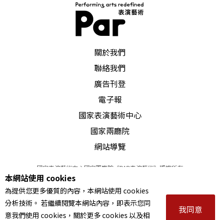
從而突破了大多數段落或傳統舞劇都由雙人舞與群
舞串聯而成的舞蹈結構。更有創造性的是序場的場
面構成：站在後區高台上的關東漢子形象，接近雕
PAR 表演藝術雜誌
關於我們
塑造型；中後區一對對男女舞者引發勞動聯想的剪
聯絡我們
影，則類似自然摹擬的啞劇動作；前區以舞姿和隊
廣告刊登
列變化來渲染情緒的舞隊表演，展現了抽象性舞蹈
電子報
語彙。編導們將三種形態與語義完全不同的東西大
國家表演藝術中心
膽地拼貼（col-lage）在一起，三者平列而不分主
國家兩廳院
網站導覽
次，傳達出一種用任何單一語彙都無法傳達的複雜
情感。
國家表演藝術中心國家兩廳院《PAR表演藝術》版權所有
本網站使用 cookies
©
2022
Performing arts redefined. All Rights Reserved
為提供您更多優質的內容，本網站使用 cookies
在回歸中失落了時代審美意識
統一編號 Tax Id number 00973926
分析技術。 若繼續閱覽本網站內容，即表示您同
本站所提供相關演出資訊，如有異動應以主辦單位公告為準。
我同意
意我們使用 cookies，關於更多 cookies 以及相
服務條款
｜
隱私權聲明
｜
著作權聲明
《月牙五更》的弱點是缺少時代感，或者說時代意