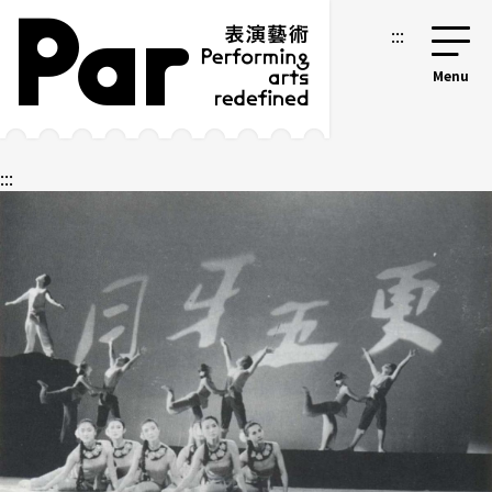
跳到主要內容區塊
網站導覽
:::
:::