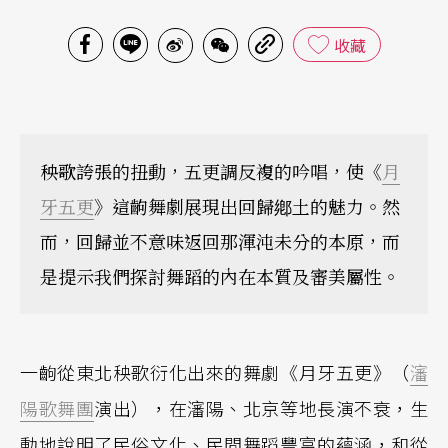
收藏
秧歌誇張的扭動，五更調反複的吟唱，使《
月
牙五更
》這齣舞劇展現出回歸鄕土的魅力。然
而，回歸並不意味返回那渾沌未分的本原，而
是提示我們探討舞蹈的內在本質及審美屬性。
一齣從東北秧歌衍化出來的舞劇《月牙五更》（
瀋
陽歌舞團
演出），在瀋陽、北京等地長演不衰，生
動地說明了民俗文化、民間舞蹈豐富的蘊涵，和從