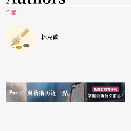
而且在大擺大晃、大扭大浪的群舞中，淋漓酣暢地
作者
表現了關東女性那種開放、豁達的精神秉性與那種
火辣辣的熱情。在盲妹與憨哥、光棍漢與俊姑娘的
林克歡
雙人舞中，出現大量肢體相互纏繞的糾曲舞姿，狂
野而不粗俗，諧謔而不做作，靈氣鼓蕩，眞情瀰
漫，充盈著旺盛的生命活力。與此相反，〈盼子〉
一段孩子爹們的群舞，過份地摹擬日常場景的自然
動作，使在產房前焦急等待的啞劇扮演，更像一種
直白的述說，而手持撥浪鼓的群舞場面也過於一
般，未能渲染出新生命誕生那種巨大的喜悅與巨大
的神秘。
五更調貫穿複雜的情緒意象