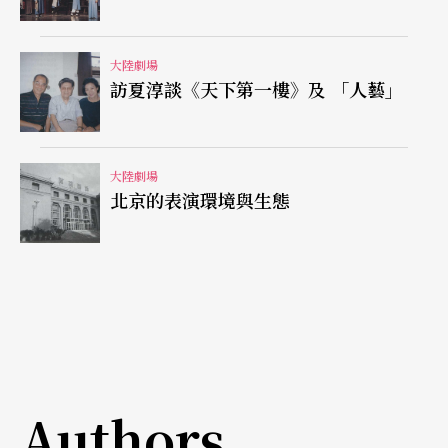
歌中衍化出來的。秧歌本是北方漢民族群衆在年節
大陸劇場
或迎神賽會時的舞隊形式，一般都稱爲扭秧歌，因
訪夏淳談《天下第一樓》及 「人藝」
爲秧歌的主要特徵就是「扭」，它以軀體、雙臂大
幅度地扭動和各種步態來表達舞者的思緒與情感。
《月牙五更》深得這種扮相醜怪、動作誇張的民間
大陸劇場
北京的表演環境與生態
舞蹈的韻味，使火爆與滑稽、嚴肅與戲謔得到較好
的結合。其中最出色的一段：〈戀一更──盼
情〉，情哥哥、情妹妹誇張的面部表情，扭揑的形
體動作，活脫脫地將少男少女那種友情與戀情渾然
難分的嬌態與憨態呈現出來。七大姑八大姨到河邊
洗澡的集體舞蹈和你推我搡捉弄情哥哥的群體表
Authors
演，大膽地突破了在舞台上表演女人洗澡的禁忌，