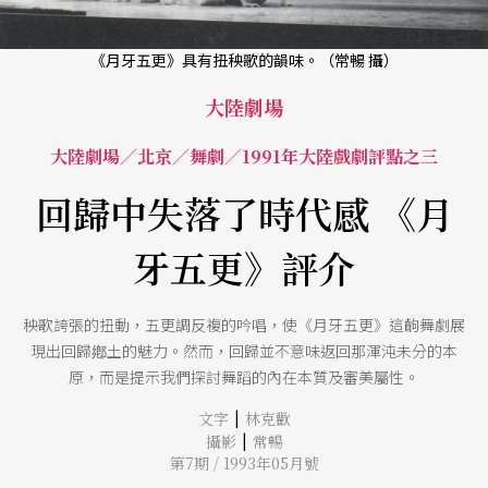
《月牙五更》具有扭秧歌的韻味。（常暢 攝）
大陸劇場
大陸劇場／北京／舞劇／1991年大陸戲劇評點之三
回歸中失落了時代感 《月
牙五更》評介
秧歌誇張的扭動，五更調反複的吟唱，使《月牙五更》這齣舞劇展
現出回歸鄕土的魅力。然而，回歸並不意味返回那渾沌未分的本
原，而是提示我們探討舞蹈的內在本質及審美屬性。
|
文字
林克歡
|
攝影
常暢
第7期 / 1993年05月號