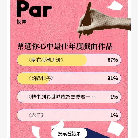
一方水土養育一方人，獨特的生存方式和生命節
奏，規範著它所養育的人們的精神秉性與生活樣
投票
相，形成獨特的價値標準與美醜觀念。舞蹈表現了
關東大地那些質樸、愚直的鄕親：憨哥、盲妹、光
票選你心中最佳年度戲曲作品
棍漢、俊姑娘、福嫂、樂叔、七大姑八大姨、車老
闆們、醜大姐們、喇叭匠們……在他們看來，生活
67%
《夢在海潮那邊》
不是一支甜膩膩的喜歌，生活是艱辛而平凡的勞動
31%
《幽戀牡丹》
和一代代生死相續的傳承。他們不企盼伊甸園或桃
花源，他們知道生活有喜也有悲，有相逢也有錯
1%
《轉生到異世界成為嘉慶君—發現我的祖先是詐騙集團!?》
失，有滿足也有缺憾，正像時有寒暑，潮有漲落，
月有盈虧圓缺。有漲落才是運動，才是生活，才是
1%
《赤子》
美。
投票看結果