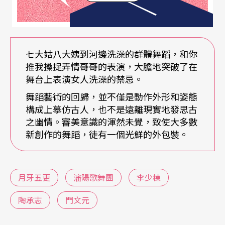
序幕中高台上赤裸上身的漢子，或許不那麼儒雅，
不那麼俊美，但身材墩實健壯，動作帶棱帶角，展
現的是關東漢子的臂力與血性。〈盼子〉場景中結
七大姑八大姨到河邊洗澡的群體舞蹈，和你
伴而行的孩子媽們，一個個喜孜孜地腆著大肚子，
推我搡捉弄情哥哥的表演，大膽地突破了在
從身段造型來說或許是醜的，然而對新生命的孕育
舞台上表演女人洗澡的禁忌。
來說，卻是美麗而神聖的。在〈盼夫〉中，盲妹失
舞蹈藝術的回歸，並不僅是動作外形和姿態
構成上摹仿古人，也不是遠離現實地發思古
卻了明淨的眸子，關閉了心靈的窗戶，然而那發自
之幽情。審美意識的渾然未覺，致使大多數
深心的思量與捨命相求的情愛，猶如火紅的蠟燭，
新創作的舞蹈，徒有一個光鮮的外包裝。
勝似暖心的熱酒。甚至光棍漢晝思夜想、夢寐以求
的俊姑娘，也不是那種柔弱嬌媚的美女，而是一個
月牙五更
瀋陽歌舞團
李少棟
姣好壯實的女性……正是這未經矯飾的自然美，帶
陶承志
門文元
著生活本身的粗礪與鮮活，表現了關東大地樸實的
人性與醇厚的民風，鼓蕩著較少受到文明汚染的民