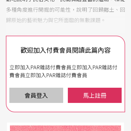
多種角度進行開掘的可能性，說明了回歸鄕土、回
歸原始的藝術魅力與它所面臨的無數課題。
舞出關東大地上的鄕親
歡迎加入付費會員閱讀此篇內容
《月牙五更》由
李少棟
、
陶承志
、
門文元
等編導，
帶著濃濃的鄕情，以創造性的藝術想像，風趣、諧
立即加入PAR雜誌付費會員立即加入PAR雜誌付
謔的舞蹈語彙，呈現生命延續、生生不息的舞蹈意
費會員立即加入PAR雜誌付費會員
象，表現了普通勞動者對土地、對生活的熱愛和對
愛情、對生命的企盼。
會員登入
馬上註冊
遼闊的黑土是關東兒女世世代代、生生死死的生命
輪迴之地。他們生死於斯、歌哭於斯、繁衍於斯。