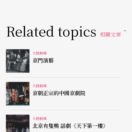
俗文化的血脈精氣。
藉秧歌扭出火辣的熱情
Related topics
相關文章
正如每個民族都有自己的語言一樣，每個民族都有
自己的舞蹈。人們用動作、姿勢、表情在一定的節
大陸劇場
京門演藝
律和空間範圍裡連續運動，表達自己的情緒和願
望，娛神或自娛。但不同的動作、不同的舞姿，尤
其是那些帶典型表徵的姿態、動作，呈現出不同的
大陸劇場
京朝正宗的中國京劇院
舞蹈意識，不同的文化心理，反映出不同的審美情
趣，表現了不同的地域氣息。
大陸劇場
《月牙五更》的舞蹈語彙，雖然比較龐雜，但最主
北京有隻鴨 話劇《天下第一樓》
要的舞蹈動作，尤其是群舞的動作，基本上是從秧